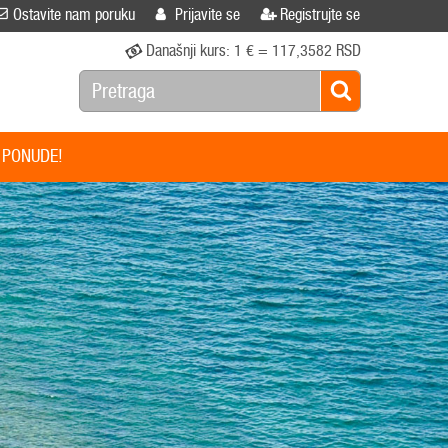
Ostavite nam poruku
Prijavite se
Registrujte se
Današnji kurs:
1 € = 117,3582 RSD
 PONUDE!