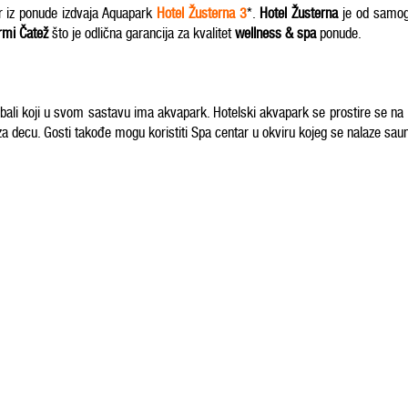
r iz ponude izdvaja Aquapark
Hotel Žusterna 3
*.
Hotel Žusterna
je od samog 
rmi Čatež
što je odlična garancija za kvalitet
wellness & spa
ponude.
 obali koji u svom sastavu ima akvapark. Hotelski akvapark se prostire se na 
 decu. Gosti takođe mogu koristiti Spa centar u okviru kojeg se nalaze sau