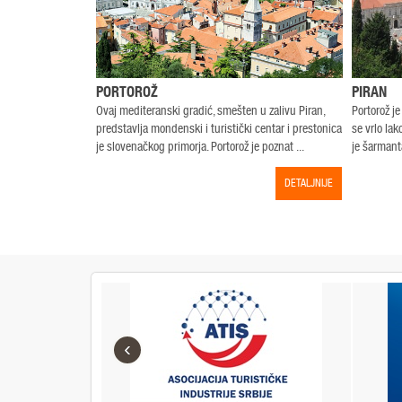
PORTOROŽ
PIRAN
Ovaj mediteranski gradić, smešten u zalivu Piran,
Portorož j
predstavlja mondenski i turistički centar i prestonica
se vrlo lak
je slovenačkog primorja. Portorož je poznat ...
je šarmant
DETALJNIJE
‹