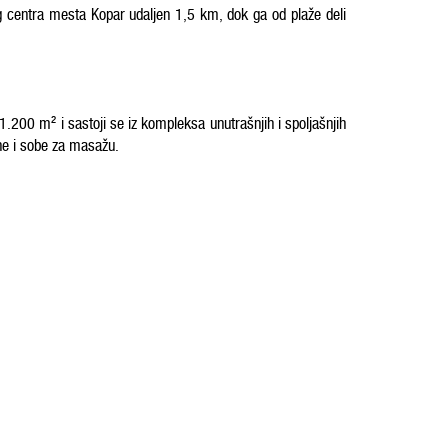
centra mesta Kopar udaljen 1,5 km, dok ga od plaže deli
1.200 m² i sastoji se iz kompleksa unutrašnjih i spoljašnjih
ne i sobe za masažu.