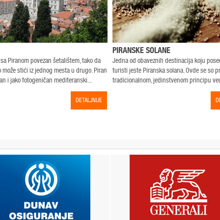
PIRANSKE SOLANE
e sa Piranom povezan šetalištem, tako da
Jedna od obaveznih destinacija koju pose
o može stići iz jednog mesta u drugo. Piran
turisti jeste Piranska solana. Ovde se so p
an i jako fotogeničan mediteranski...
tradicionalnom, jedinstvenom principu već
DETALJNIJE
D