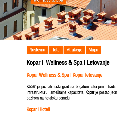
Naslovna
Hotel
Atrakcije
Mapa
Kopar | Wellness & Spa | Letovanje
Kopar Wellness & Spa | Kopar letovanje
Kopar
je poznati lučki grad sa bogatom istorijom i tradi
infrastrukturu i smeštajne kapacitete,
Kopar
je postao jedn
obzirom na hotelsku ponudu.
Kopar | Hoteli