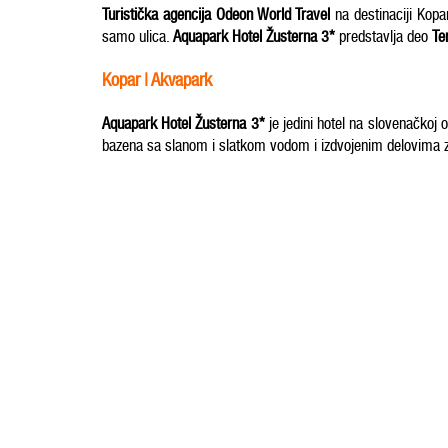
Turistička agencija Odeon World Travel
na destinaciji Kopa
samo ulica.
Aquapark Hotel Žusterna 3*
predstavlja deo
Te
Kopar | Akvapark
Aquapark Hotel Žusterna 3*
je jedini hotel na slovenačkoj
bazena sa slanom i slatkom vodom i izdvojenim delovima za