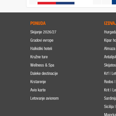
PONUDA
IZDVA
Skijanje 2026/27
Hurgad
Gradovi evrope
Kipar ho
Halkidiki hoteli
Almaza 
Kružne ture
Antalijs
Wellness & Spa
Skijato
Daleke destinacije
Krf | L
Krstarenje
Rodos |
Avio karte
Krit | 
Letovanje avionom
Sardini
Sicilija
Majorka