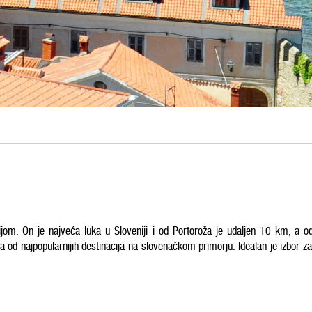
cijom. On je najveća luka u Sloveniji i od Portoroža je udaljen 10 km, a o
a od najpopularnijih destinacija na slovenačkom primorju. Idealan je izbor za