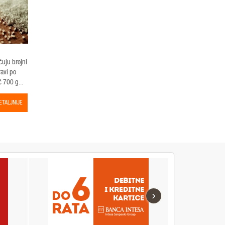
ćuju brojni
ravi po
 700 g...
ETALJNIJE
›