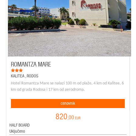
ROMANTZA MARE
KALITEA
,
RODOS
Hotel Romantza Mare se nalazi 100 m od plaže, 4 km od Kalitee, 6
km od grada Rodosa i 17 km od aerodroma.
cenovnik
820
,00
EUR
HALF BOARD
Uključeno