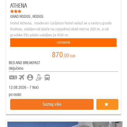
ATHENA
GRAD RODOS
,
RODOS
Hotel Athena,
moderan i prijatan hotel nalazi se u centru grada
Rodosa, udaljen od plaže na zapadnoj obali ostrva 200 m, a od
.
gradske
Elly
plaže udaljen je 500
m
cenovnik
870
,00
EUR
BED AND BREAKFAST
Uključeno
12.08.2026 - 7 Noći
po osobi
Saznaj više