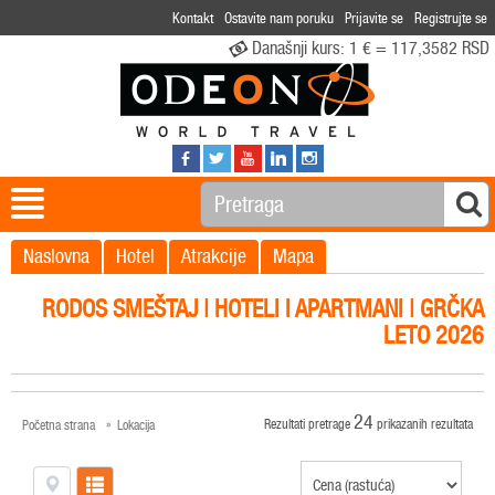
Kontakt
Ostavite nam poruku
Prijavite se
Registrujte se
Današnji kurs:
1 € = 117,3582 RSD
Naslovna
Hotel
Atrakcije
Mapa
RODOS SMEŠTAJ
| HOTELI I APARTMANI | GRČKA
LETO 2026
24
Rezultati pretrage
prikazanih rezultata
Početna strana
Lokacija