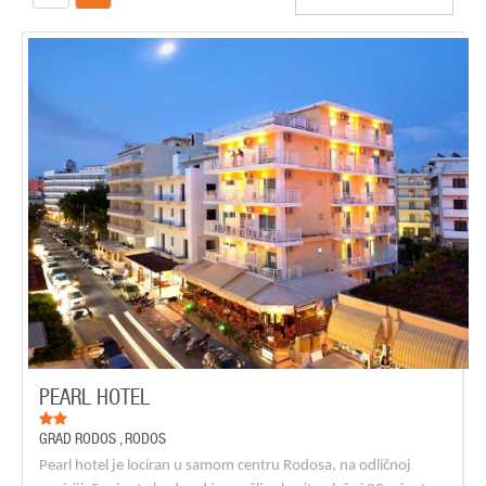
PEARL HOTEL
GRAD RODOS
,
RODOS
Pearl hotel je lociran u samom centru Rodosa, na odličnoj