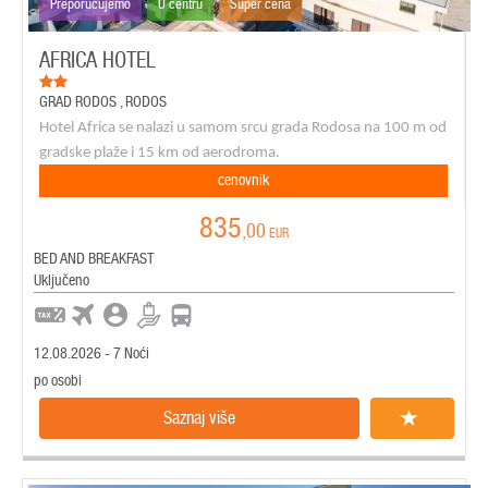
Preporučujemo
U centru
Super cena
AFRICA HOTEL
GRAD RODOS
,
RODOS
Hotel Africa se nalazi u samom srcu grada Rodosa na 100 m od
gradske plaže i 15 km od aerodroma.
cenovnik
835
,00
EUR
BED AND BREAKFAST
Uključeno
12.08.2026 - 7 Noći
po osobi
Saznaj više