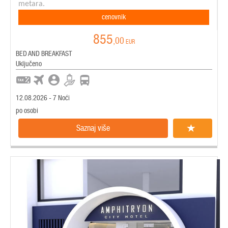
metara.
cenovnik
855
,00
EUR
BED AND BREAKFAST
Uključeno
12.08.2026 - 7 Noći
po osobi
Saznaj više