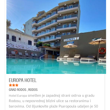
EUROPA HOTEL
GRAD RODOS
,
RODOS
sme
šten je zapadnoj strani ostrva u gradu
Hotel Europa
Rodosu, u neposrednoj blizini ulice sa restoranima i
barovima. Od šljunkovite plaže
Psaropoula udaljen je 50