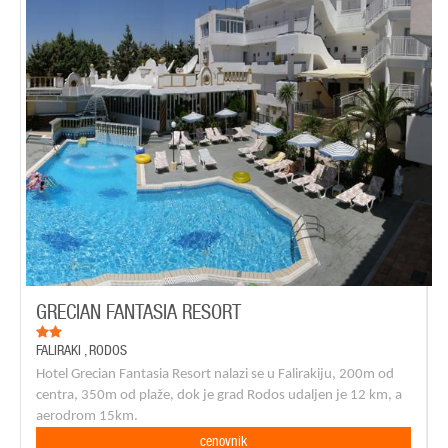
GRECIAN FANTASIA RESORT
FALIRAKI
,
RODOS
Hotel Grecian Fantasia Resort nalazi se u Falirakiju, 200m od
centra, 350m od plaže, dok je grad Rodos udaljen je 12 km, a
aerodrom 15km.
cenovnik