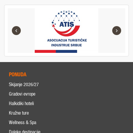
‹
›
PONUDA
Skijanje 2026/27
Gradovi evrope
Halkidiki hoteli
Kružne ture
Wellness & Spa
Daleke destinacije