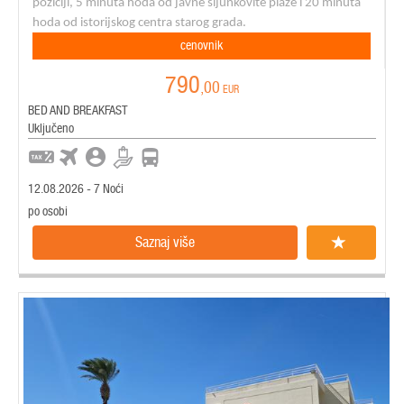
poziciji, 5 minuta hoda od javne šljunkovite plaže i 20 minuta
hoda od istorijskog centra starog grada.
cenovnik
790
,00
EUR
BED AND BREAKFAST
Uključeno
12.08.2026 - 7 Noći
po osobi
Saznaj više