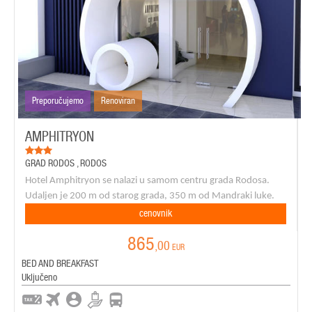
Preporučujemo
Renoviran
AMPHITRYON
GRAD RODOS
,
RODOS
Hotel Amphitryon se nalazi u samom centru grada Rodosa.
Udaljen je 200 m od starog grada, 350 m od Mandraki luke.
cenovnik
865
,00
EUR
BED AND BREAKFAST
Uključeno