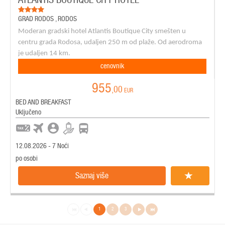
GRAD RODOS
,
RODOS
Moderan gradski hotel Atlantis Boutique City smešten u
centru grada Rodosa, udaljen 250 m od plaže. Od aerodroma
je udaljen 14 km.
cenovnik
955
,00
EUR
BED AND BREAKFAST
Uključeno
12.08.2026 - 7 Noći
po osobi
Saznaj više
1
2
3