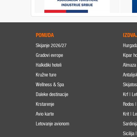
PONUDA
IZDVA
Skijanje 2026/27
Hurgad
Gradovi evrope
Kipar ho
Halkidiki hoteli
Almaza 
Kružne ture
Antalijs
Wellness & Spa
Skijato
Daleke destinacije
Krf | L
Krstarenje
Rodos |
Avio karte
Krit | 
Letovanje avionom
Sardini
Sicilija