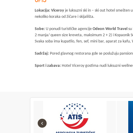
Lokacija:
Viceroy
je luksuzni ski in – ski out hotel smešten
nekoliko koraka od žičare i skijališta.
Sobe:
U ponudi turističke agencije
Odeon World Travel
su 
2 manja/ queen size kreveta, maksimum 2 + 2) i Kopaonik 
Svaka soba ima kupatilo, fen, sef, mini bar, aparat za kafu, W
Sadržaj:
Pored glavnog restorana gde se poslužuju pansionsk
Sport i zabava:
Hotel Viceroy gostima nudi luksuzni wellnes
‹