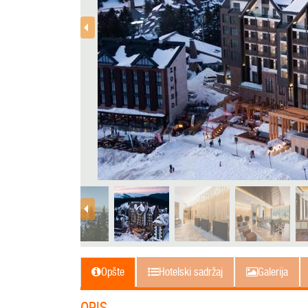
Opšte
Hotelski sadržaj
Galerija
OPIS