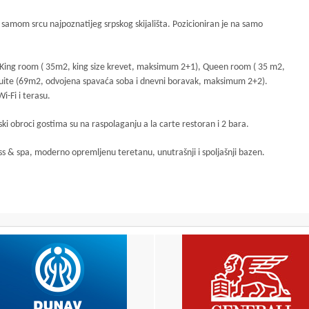
 u samom srcu najpoznatijeg srpskog skijališta. Pozicioniran je na samo
King room ( 35m2, king size krevet, maksimum 2+1), Queen room ( 35 m2,
Suite (69m2, odvojena spavaća soba i dnevni boravak, maksimum 2+2).
i-Fi i terasu.
i obroci gostima su na raspolaganju a la carte restoran i 2 bara.
s & spa, moderno opremljenu teretanu, unutrašnji i spoljašnji bazen.