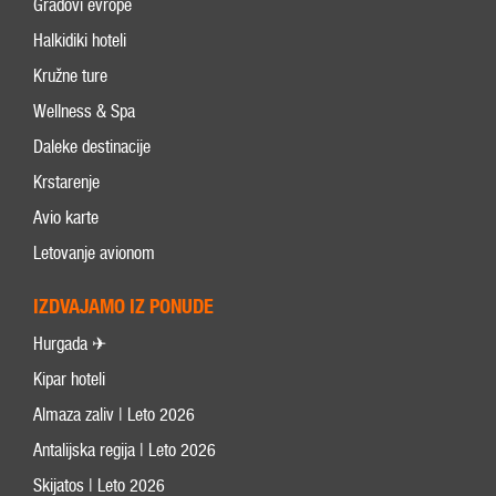
Gradovi evrope
Halkidiki hoteli
Kružne ture
Wellness & Spa
Daleke destinacije
Krstarenje
Avio karte
Letovanje avionom
IZDVAJAMO IZ PONUDE
Hurgada ✈
Kipar hoteli
Almaza zaliv | Leto 2026
Antalijska regija | Leto 2026
Skijatos | Leto 2026