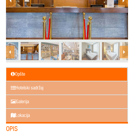
Opšte
Hotelski sadržaj
Galerija
Lokacija
OPIS