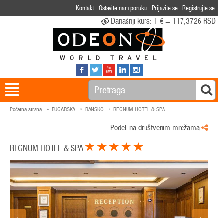
Kontakt
Ostavite nam poruku
Prijavite se
Registrujte se
Današnji kurs:
1 € = 117,3726 RSD
Početna strana
BUGARSKA
BANSKO
REGNUM HOTEL & SPA
Podeli na društvenim mrežama
REGNUM HOTEL & SPA