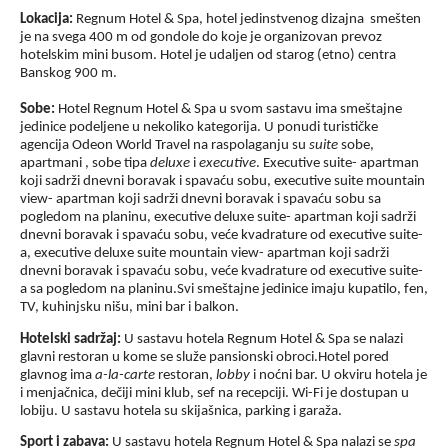
Lokacija:
Regnum Hotel & Spa
,
hotel jedinstvenog dizajna
smešten
je na svega 400 m od gondole do koje je organizovan prevoz
hotelskim mini busom. Hotel je udaljen od starog (etno) centra
Banskog 900 m.
Sobe:
Hotel
Regnum Hotel & Spa u svom sastavu ima smeštajne
jedinice podeljene u nekoliko kategorija. U ponudi turističke
agencija Odeon World Travel na raspolaganju su
suite
sobe,
apartmani , sobe tipa
deluxe
i
executive
. Executive suite- apartman
koji sadrži dnevni boravak i spavaću sobu, executive suite mountain
view- apartman koji sadrži dnevni boravak i spavaću sobu sa
pogledom na planinu, executive deluxe suite- apartman koji sadrži
dnevni boravak i spavaću sobu, veće kvadrature od executive suite-
a, executive deluxe suite mountain view- apartman koji sadrži
dnevni boravak i spavaću sobu, veće kvadrature od executive suite-
a sa pogledom na planinu.Svi smeštajne jedinice imaju kupatilo, fen,
TV, kuhinjsku nišu, mini bar i balkon.
Hotelski sadržaj:
U sastavu hotela
Regnum Hotel & Spa
se nalazi
glavni restoran u kome se služe pansionski obroci.
Hotel pored
glavnog ima
a-la-carte
restoran,
lobby
i noćni bar. U okviru hotela je
i menjačnica, dečiji mini klub, sef na recepciji. Wi-Fi je dostupan u
lobiju. U sastavu hotela su skijašnica, parking i garaža.
Sport i zabava:
U sastavu hotela
Regnum Hotel & Spa
nalazi se
spa