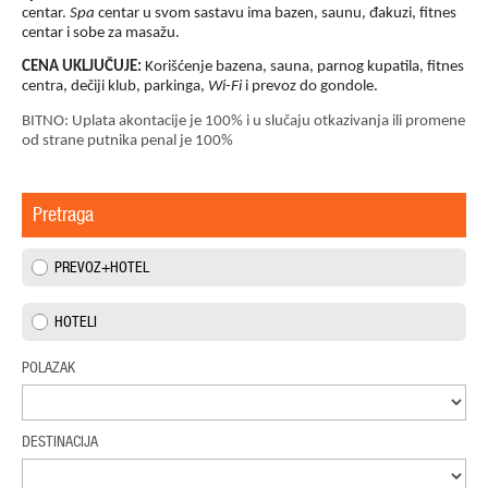
centar.
Spa
centar u svom sastavu ima bazen, saunu, đakuzi, fitnes
centar i sobe za masažu.
CENA UKLJUČUJE:
Korišćenje bazena, sauna, parnog kupatila, fitnes
centra,
dečiji klub, parkinga,
Wi-Fi
i
prevoz do gondole.
BITNO: Uplata akontacije je 100% i u slučaju otkazivanja ili promene
od strane putnika penal je 100%
Pretraga
PREVOZ+HOTEL
HOTELI
POLAZAK
DESTINACIJA