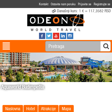
Kontakt
Ostavite nam poruku
Prijavite se
Registrujte se
Današnji kurs:
1 € = 117,3582 RSD
‹
›
Aquaworld Budimpešta
Naslovna
Hotel
Atrakcije
Mapa