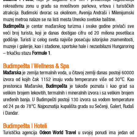
rekreativnu zonu u gradu sa mnoštvom parkova, vrtova i turističkih
atrakcija. Budimski dvorac sa okolinom, Avenija Andraši i Milenijumski
muzej metroa nalaze se na listi mesta Unesko svetske baštine.
Budimpešta
je centar mađarskog turizma i svake godine privlači sve
veći broj turista, koji je danas dostigao cifru od 20 miliona posetilaca
godišnje. Turisti iz celog sveta najviše posećuju istorijske znamenitosti,
muzeje i galerije, kao i stadione, sportske hale i nezaobilazni Hungaroring
– trkačku stazu
Formule 1
.
Budimpešta | Wellness & Spa
Mađarska
je zemlja termalnih voda, u čitavoj zemlji danas postoji 60000
izvora od kojih čak 1152 imaju vodu temperarure više od 30°C. Kao
prestonica Mađarske,
Budimpešta
je takođe poznata i kao grad sa
velikim brojem lekovitih, termalnih i mineralnih izvora i sa velikim brojem
uređenih banja. U Budimpešti postoji 130 izvora sa vodom temperature
od 24 pa do 78°C. Najpoznatija kupališta grada su Sečenji, Galert, Rudaš
i Dandar.
Budimpešta | Hoteli
Turistička agencija
Odeon World Travel
u svojoj ponudi ima jedan od