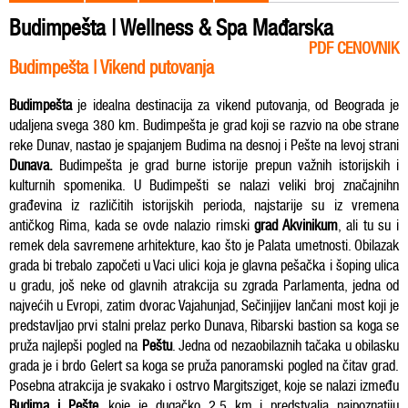
Budimpešta | Wellness & Spa Mađarska
PDF CENOVNIK
Budimpešta | Vikend putovanja
Budimpešta
je idealna destinacija za vikend putovanja, od Beograda je
udaljena svega 380 km. Budimpešta je grad koji se razvio na obe strane
reke Dunav, nastao je spajanjem Budima na desnoj i Pešte na levoj strani
Dunava.
Budimpešta je grad burne istorije prepun važnih istorijskih i
kulturnih spomenika. U Budimpešti se nalazi veliki broj značajnihn
građevina iz različitih istorijskih perioda, najstarije su iz vremena
antičkog Rima, kada se ovde nalazio rimski
grad Akvinikum
, ali tu su i
remek dela savremene arhitekture, kao što je Palata umetnosti. Obilazak
grada bi trebalo započeti u Vaci ulici koja je glavna pešačka i šoping ulica
u gradu, još neke od glavnih atrakcija su zgrada Parlamenta, jedna od
najvećih u Evropi, zatim dvorac Vajahunjad, Sečinjijev lančani most koji je
predstavljao prvi stalni prelaz perko Dunava, Ribarski bastion sa koga se
pruža najlepši pogled na
Peštu
. Jedna od nezaobilaznih tačaka u obilasku
grada je i brdo Gelert sa koga se pruža panoramski pogled na čitav grad.
Posebna atrakcija je svakako i ostrvo Margitsziget, koje se nalazi između
Budima i Pešte
, koje je dugačko 2.5 km i predstvalja najpoznatiju