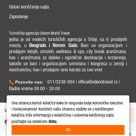
Uslovi korišćenja sajta
Zaposlenje
Turistička agencija Odeon World Travel
jedna je od vodećih turističkih agencija u Srbiji, sa 6 prodajnih
mesta, u
Beogradu i
Novom Sadu
. Bavi se organizacijom i
prodajom letnjih, zimskih, wellness & spa, city break aranžmana,
kao i aranžmana za daleke i egzotične destinacije i krstarenja,
takođe se bavi i organizacijom seminara i kongresa u zemlji i
inostranstvu, kao i prodajom avio karata za ceo svet.
011/3238-004 | office@odeontravel.rs |
Pozovite nas:
Radno vreme 08:00 - 20:00
Copyright © 2026 Odeon World Travel d.o.o MB 20370424. All Rights Reserved.
Ova stranica koristi kolačiće kako bi osigurala bolje korisničko iskustvo
i funkcionalnost. Koristeći našu stranicu slažete se s korištenjem
kolačića. Više informacija o kolačićima i uslovima korišćenja sajta
pročitajte na sledećem
linku.
OK