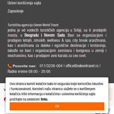
Uslovi korišćenja sajta
Zaposlenje
Turistička agencija Odeon World Travel
jedna je od vodećih turističkih agencija u Srbiji, sa 6 prodajnih
mesta, u
Beogradu i
Novom Sadu
. Bavi se organizacijom i
prodajom letnjih, zimskih, wellness & spa, city break aranžmana,
kao i aranžmana za daleke i egzotične destinacije i krstarenja,
takođe se bavi i organizacijom seminara i kongresa u zemlji i
inostranstvu, kao i prodajom avio karata za ceo svet.
011/3238-004 | office@odeontravel.rs |
Pozovite nas:
Radno vreme 08:00 - 20:00
Copyright © 2026 Odeon World Travel d.o.o MB 20370424. All Rights Reserved.
Ova stranica koristi kolačiće kako bi osigurala bolje korisničko iskustvo
i funkcionalnost. Koristeći našu stranicu slažete se s korištenjem
kolačića. Više informacija o kolačićima i uslovima korišćenja sajta
pročitajte na sledećem
linku.
OK