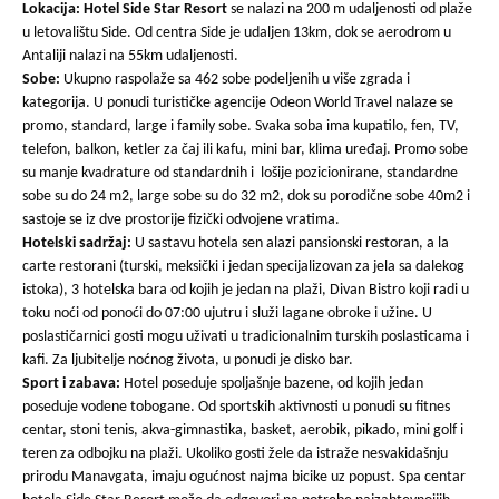
Lokacija: Hotel Side Star Resort
se nalazi na 200 m udaljenosti od plaže
u letovalištu Side. Od centra Side je udaljen 13km, dok se aerodrom u
Antaliji nalazi na 55km udaljenosti.
Sobe:
Ukupno raspolaže sa 462 sobe podeljenih u više zgrada i
kategorija. U ponudi turističke agencije Odeon World Travel nalaze se
promo, standard, large i family sobe. Svaka soba ima kupatilo, fen, TV,
telefon, balkon, ketler za čaj ili kafu, mini bar, klima uređaj. Promo sobe
su manje kvadrature od standardnih i lošije pozicionirane, standardne
sobe su do 24 m2, large sobe su do 32 m2, dok su porodične sobe 40m2 i
sastoje se iz dve prostorije fizički odvojene vratima.
Hotelski sadržaj:
U sastavu hotela sen alazi pansionski restoran, a la
carte restorani (turski, meksički i jedan specijalizovan za jela sa dalekog
istoka), 3 hotelska bara od kojih je jedan na plaži, Divan Bistro koji radi u
toku noći od ponoći do 07:00 ujutru i služi lagane obroke i užine. U
poslastičarnici gosti mogu uživati u tradicionalnim turskih poslasticama i
kafi. Za ljubitelje noćnog života, u ponudi je disko bar.
Sport i zabava:
Hotel poseduje spoljašnje bazene, od kojih jedan
poseduje vodene tobogane. Od sportskih aktivnosti u ponudi su fitnes
centar, stoni tenis, akva-gimnastika, basket, aerobik, pikado, mini golf i
teren za odbojku na plaži. Ukoliko gosti žele da istraže nesvakidašnju
prirodu Manavgata, imaju ogućnost najma bicike uz popust. Spa centar