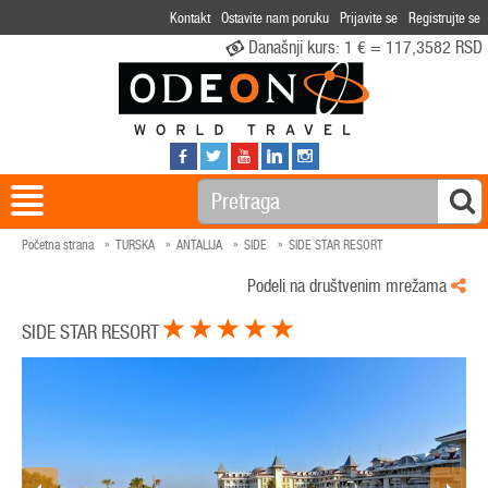
Kontakt
Ostavite nam poruku
Prijavite se
Registrujte se
Današnji kurs:
1 € = 117,3582 RSD
Početna strana
TURSKA
ANTALIJA
SIDE
SIDE STAR RESORT
Podeli na društvenim mrežama
SIDE STAR RESORT