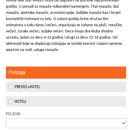
hotela Side Star Resort može da odgovori na potrebe najzahtevnoijih
gostiju. U ponudi su masaže vulkanskim kamenjem, Thai masaže, Bai
masaže, sportske masaže, aromaterapije, indijske masaže kao i brojni
kozmetički tretmani za telo. O zabavi gostiju brine stručan tim
animatora u toku dana i večeri, organizuju se zabave na plaži, mezičke
večeri, turske večeri, azijske večeri. Deca imaju dva kluba shodno
uzrastu, jedan za decu 4-12 godina i drugi za decu 12-16 godina. Od
aktivnosti koje se doplaćuju izdvajaju se teniski teereni i najam opreme,
sportovi na vodi, usluge masaže.
Pretraga
PREVOZ+HOTEL
HOTELI
POLAZAK