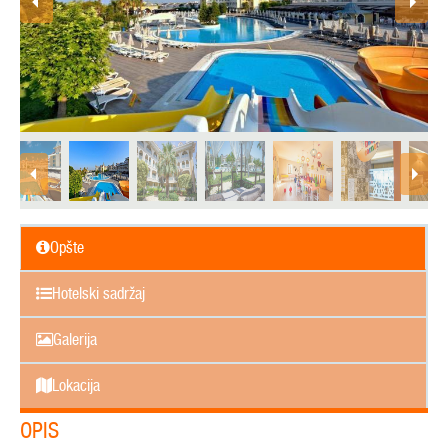
Opšte
Hotelski sadržaj
Galerija
Lokacija
OPIS