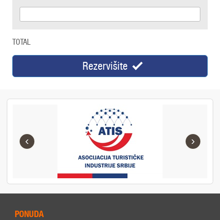
TOTAL
Rezervišite
‹
›
PONUDA