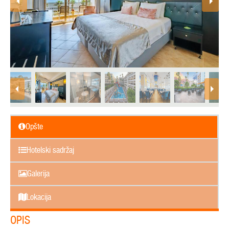
Opšte
Hotelski sadržaj
Galerija
Lokacija
OPIS