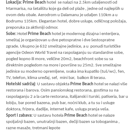
Lokacija: Prime Beach
hotel se nalazi na 2.5km udaljenosti od
Marmarisa, na šetalištu koje ga deli od plaže , jedne od najlepših u
ovom delu obale. Aerodrom u Dalamanu je udaljen 110km a u
Bodrumu 135km. Elegantan hotel, dobre usluge, odličnog položaja,
preporuka za aktivniji odmor.
Sobe:
Hotel
Prime Beach
hotel je modernog dizajna i enterijera,
smeštaj je organizovan u dve petospratne i dve šestospratne
zgrade. Ukupno je 632 smeštajne jedinice, a u ponudi turističke
agencije Odeon World Travel na raspolaganju su standardne sobe,
pogled kopno ili more, veličine 20m2, beachfront sobe su sa
direktnim pogledom na more i površine su 25m2. Sve smeštajne
jedinice su moderno opremljene, svaka ima kupatilo (tuš/wc), fen,
TV, telefon, klima uređaj, sef, mini bar, balkon ili terasu.
Hotelski sadržaj:
U sastavu objekta
Prime Beach
hotel se nalazi više
restorana i barova. Osim pansionskog restorana, gostima su na
raspolaganju 2 a la carte restorana, italijanski i turski, patiseria, bar u
lobiju, bar pored bazena, pub bar, noćni klub, a tu su i usluge
doktora, frizera, dadilje, internet kafe, usluga pranja veša.
Sport i zabava:
U sastavu hotela
Prime Beach
hotel se nalaze
spoljašnji bazen, unutrašnji bazen, dečiji bazen sa toboganima ,
razne masaže, tretmani lepote