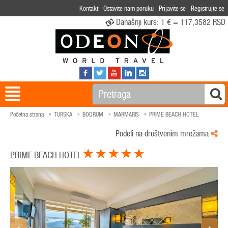
Kontakt
Ostavite nam poruku
Prijavite se
Registrujte se
Današnji kurs:
1 € = 117,3582 RSD
Početna strana
TURSKA
BODRUM
MARMARIS
PRIME BEACH HOTEL
Podeli na društvenim mrežama
PRIME BEACH HOTEL