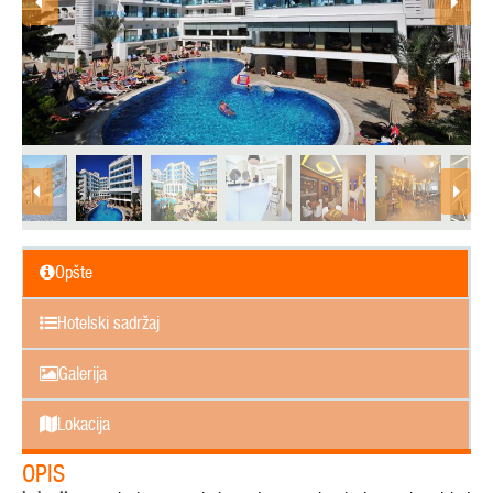
Opšte
Hotelski sadržaj
Galerija
Lokacija
OPIS