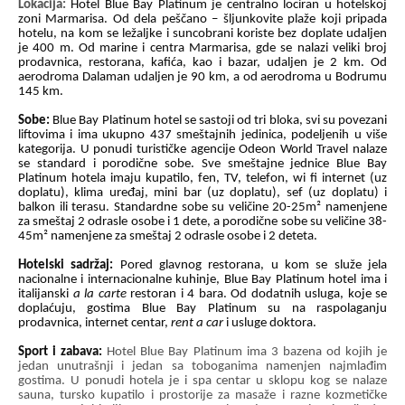
Lokacija:
Hotel Blue Bay Platinum je centralno lociran u hotelskoj
zoni Marmarisa. Od dela peščano – šljunkovite plaže koji pripada
hotelu, na kom se ležaljke i suncobrani koriste bez doplate udaljen
je 400 m. Od marine i centra Marmarisa, gde se nalazi veliki broj
prodavnica, restorana, kafića, kao i bazar, udaljen je 2 km. Od
aerodroma Dalaman udaljen je 90 km, a od aerodroma u Bodrumu
145 km.
Sobe:
Blue Bay Platinum hotel se sastoji od tri bloka, svi su povezani
liftovima i ima ukupno 437 smeštajnih jedinica, podeljenih u više
kategorija. U ponudi turističke agencije Odeon World Travel nalaze
se standard i porodične sobe. Sve smeštajne jednice Blue Bay
Platinum hotela imaju kupatilo, fen, TV, telefon, wi fi internet (uz
doplatu), klima uređaj, mini bar (uz doplatu), sef (uz doplatu) i
balkon ili terasu.
Standardne sobe su veličine 20-25m² namenjene
za smeštaj 2 odrasle osobe i 1 dete, a porodične sobe su veličine 38-
45m² namenjene za smeštaj 2 odrasle osobe i 2 deteta.
Hotelski
sadržaj:
Pored glavnog restorana, u kom se služe jela
nacionalne i internacionalne
kuhinje,
Blue Bay Platinum hotel ima i
italijanski
a la carte
restoran i 4 bara. Od dodatnih usluga, koje se
doplaćuju, gostima Blue Bay Platinum su na raspolaganju
prodavnica, internet centar,
rent a car
i usluge doktora.
Sport i zabava:
Hotel Blue Bay Platinum ima 3 bazena od kojih je
jedan unutrašnji i jedan sa toboganima namenjen najmlađim
gostima. U ponudi hotela je i spa centar u sklopu kog se nalaze
sauna, tursko kupatilo i prostorije za masaže i razne kozmetičke