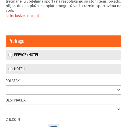
tretmane. Ljubiteljima sporta na raspolaganju su stoni tenis, pikado,
bilijar, dok na plaži uz doplatu mogu uživati u raznim sportovima na
vodi.
a
ll inclusive concept
Pretraga
PREVOZ+HOTEL
HOTELI
POLAZAK
DESTINACIJA
CHECK IN