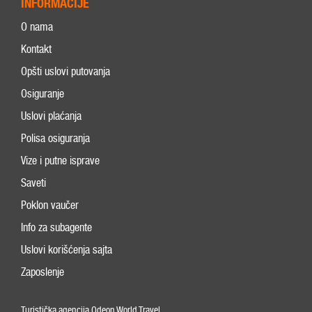
INFORMACIJE
O nama
Kontakt
Opšti uslovi putovanja
Osiguranje
Uslovi plaćanja
Polisa osiguranja
Vize i putne isprave
Saveti
Poklon vaučer
Info za subagente
Uslovi korišćenja sajta
Zaposlenje
Turistička agencija Odeon World Travel