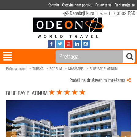
Kontakt
Ostavite nam poruku
Prijavite se
Registrujte se
Današnji kurs:
1 € = 117,3582 RSD
Početna strana
TURSKA
BODRUM
MARMARIS
BLUE BAY PLATINUM
Podeli na društvenim mrežama
BLUE BAY PLATINUM