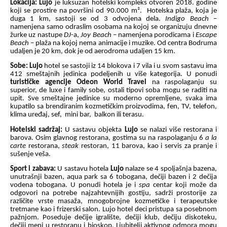
Lokacija: Lujo
je luksuzan hotelski kompleks
otvoren 2018. godine
koji se prostire na površini od 90.000 m².
Hotelska plaža, koja je
duga 1 km, sastoji se od 3 odvojena dela.
Indigo Beach
–
namenjena samo odraslim osobama na kojoj se organizuju dnevne
žurke uz nastupe
DJ
-a,
Joy Beach
– namenjena porodicama i
Escape
Beach
– plaža na kojoj nema animacije i muzike. Od centra Bodruma
udaljen je 20 km, dok je od aerodroma udaljen 15 km.
Sobe:
Lujo
hotel se sastoji iz 14 blokova i 7 vila i u svom sastavu ima
412 smeštajnih jedinica podeljenih u više kategorija. U ponudi
turističke agencije Odeon World Travel
na raspolaganju su
superior, de luxe i family sobe, ostali tipovi soba mogu se raditi na
upit. Sve smeštajne jedinice su moderno opremljene, svaka ima
kupatilo sa brendiranim kozmetičkim proizvodima, fen, TV, telefon,
klima uređaj, sef,
mini bar,
balkon ili terasu.
Hotelski sadržaj:
U sastavu objekta
Lujo
se nalazi više restorana i
barova. Osim glavnog restorana, gostima su na raspolaganju 6
a la
carte
restorana,
steak
restoran, 11 barova, kao i servis za pranje i
sušenje veša.
Sport i zabava:
U sastavu hotela
Lujo
nalaze se 4 spoljašnja bazena,
unutrašnji bazen, aqua park sa 6 tobogana, dečiji bazen i 2 dečija
vodena tobogana. U ponudi hotela je i
spa
centar koji može da
odgovori na potrebe najzahtevnijih gostiju, sadrži prostorije za
različite vrste masaža, mnogobrojne kozmetičke i terapeutske
tretmane kao i frizerski salon. Lujo hotel deci pristupa sa posebnom
pažnjom. Poseduje dečije igralište, dečiji klub, dečiju diskoteku,
dečiji meni u restoranu i bioskop. Ljubitelji aktivnog odmora mogu