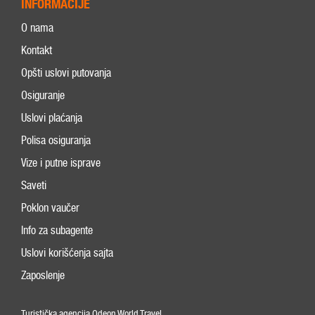
INFORMACIJE
O nama
Kontakt
Opšti uslovi putovanja
Osiguranje
Uslovi plaćanja
Polisa osiguranja
Vize i putne isprave
Saveti
Poklon vaučer
Info za subagente
Uslovi korišćenja sajta
Zaposlenje
Turistička agencija Odeon World Travel