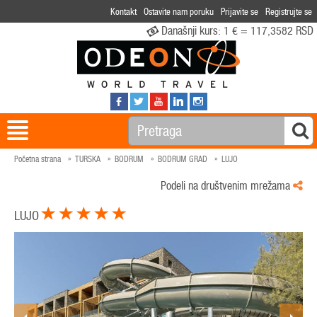
Kontakt
Ostavite nam poruku
Prijavite se
Registrujte se
Današnji kurs:
1 € = 117,3582 RSD
Početna strana
TURSKA
BODRUM
BODRUM GRAD
LUJO
Podeli na društvenim mrežama
LUJO