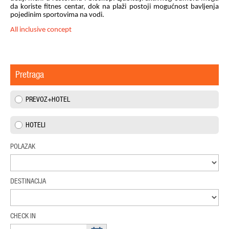
da koriste fitnes centar, dok na plaži postoji mogućnost bavljenja
pojedinim sportovima na vodi.
All inclusive concept
Pretraga
PREVOZ+HOTEL
HOTELI
POLAZAK
DESTINACIJA
CHECK IN