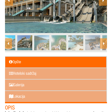
Opšte
Hotelski sadržaj
Galerija
Lokacija
OPIS