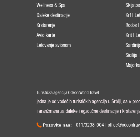
Wellness & Spa
Skijato
Daleke destinacije
Krf | L
Krstarenje
Rodos |
Avio karte
Krit | 
Letovanje avionom
Sardini
Sicilija
Majorka
Turistička agencija Odeon World Travel
jedna je od vodećih turističkih agencija u Srbiji, sa 6 pr
i aranžmana za daleke i egzotične destinacije i krstarenj
011/3238-004 | office@odeontrav
Pozovite nas: