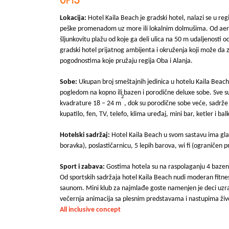
Lokacija:
Hotel Kaila Beach je gradski hotel, nalazi se u re
peške promenadom uz more ili lokalnim dolmušima. Od aero
šljunkovitu plažu od koje ga deli ulica na 50 m udaljenost
gradski hotel prijatnog ambijenta i okruženja koji može da za
pogodnostima koje pružaju regija Oba i Alanja.
Sobe:
Ukupan broj smeštajnih jedinica u hotelu Kaila Beach
pogledom na kopno ili bazen i porodične deluxe sobe. Sve s
2
kvadrature 18 – 24 m
, dok su porodične sobe veće, sadrž
kupatilo, fen, TV, telefo, klima uređaj, mini bar, ketler i bal
Hotelski sadržaj:
Hotel Kaila Beach u svom sastavu ima gla
boravka), poslastičarnicu, 5 lepih barova, wi fi (ograničen p
Sport i zabava:
Gostima hotela su na raspolaganju 4 bazen
Od sportskih sadržaja hotel Kaila Beach nudi moderan fitnes
saunom. Mini klub za najmlađe goste namenjen je deci uzras
večernja animacija sa plesnim predstavama i nastupima ži
All inclusive concept