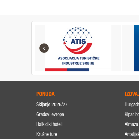
‹
PONUDA
IZDVA
Skijanje 2026/27
Hurgad
Gradovi evrope
Kipar ho
Halkidiki hoteli
Almaza 
Kružne ture
Antalijs