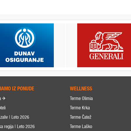
JAMO IZ PONUDE
WELLNESS
a ✈
Terme Olimia
teli
Terme Krka
zaliv | Leto 2026
Terme Čatež
ka regija | Leto 2026
Terme Laško