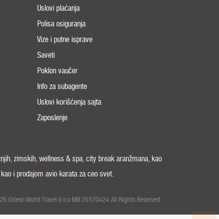
Uslovi plaćanja
Polisa osiguranja
Vize i putne isprave
Saveti
Poklon vaučer
Info za subagente
Uslovi korišćenja sajta
Zaposlenje
tnjih, zimskih, wellness & spa, city break aranžmana, kao
, kao i prodajom avio karata za ceo svet.
26 Odeon World Travel d.o.o MB 20370424. All Rights Reserved.