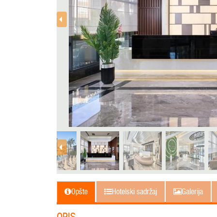
Opšte
Hotelski sadržaj
Galerija
OPIS