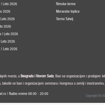
s | Leto 2026
Rimske terme
eto 2026
Moravske toplice
 Leto 2026
Terme Tuhelj
Leto 2026
ja | Leto 2026
 | Leto 2026
 | Leto 2026
odajnih mesta, u
Beogradu i
Novom Sadu
. Bavi se organizacijom i prodajom le
a, takođe se bavi i organizacijom seminara i kongresa u zemlji i inostranstvu
el.rs | Radno vreme 08:00 - 20:00
Copyright © 20