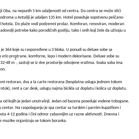
giji Oba, na nepunih 5 km udaljenosti od centra. Do centra se može stići
droma u Antaliji je udaljen 135 km. Hotel poseduje sopstvenu peščano-
i od hotela. Do plaže vodi podzemni prolaz. Komforan, renoviran, moderan
dovolji potrebe kako porodičnih gostiju, tako i onih koji žele da uživaju u
 je 364 koje su raspoređene u 3 bloka. U ponudi su deluxe sobe sa
u vrlo prostrane, komforne, lepo i modern dekorisane. Deluxe sobe su
2
e 32-48 m
, sastoji se iz dve prostorije odvojene vratima. Svaka soba ima
kon.
vni restoran, dva a la carte restorana (besplatna usluga jednom tokom
rotok), rent a car desk, uslugu najma bicikla uz doplatu i kolica uz doplatu.
a od kojih je jedan unutrašnji. Jedan od bazena poseduje vodene tobogane.
 centar. Na raspolaganju je spa centar sa turskim i parnim kupatilom i
ta 4-12 godina i čini odmor zabavnijim uz razne aktivnosti. Dnevna i
ve muzike organizuju se tokom boravka.