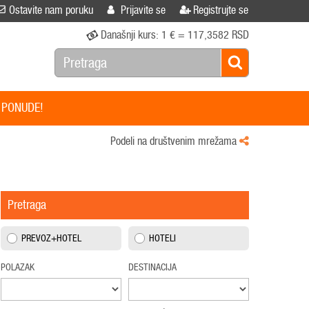
Ostavite nam poruku
Prijavite se
Registrujte se
Današnji kurs:
1 € = 117,3582 RSD
 PONUDE!
Podeli na društvenim mrežama
Pretraga
PREVOZ+HOTEL
HOTELI
POLAZAK
DESTINACIJA