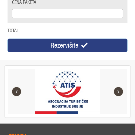
CENA PAKETA
TOTAL
Rezervišite
‹
›