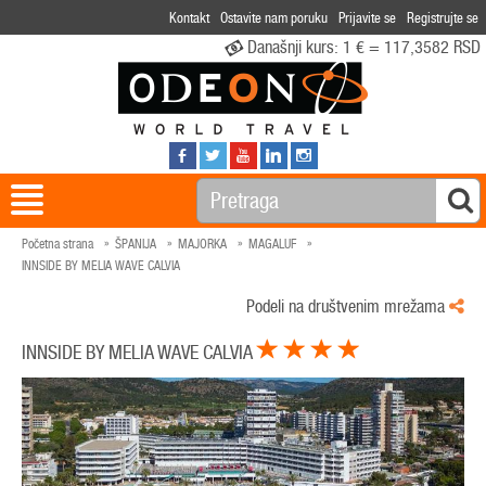
Kontakt
Ostavite nam poruku
Prijavite se
Registrujte se
Današnji kurs:
1 € = 117,3582 RSD
Početna strana
ŠPANIJA
MAJORKA
MAGALUF
INNSIDE BY MELIA WAVE CALVIA
Podeli na društvenim mrežama
INNSIDE BY MELIA WAVE CALVIA