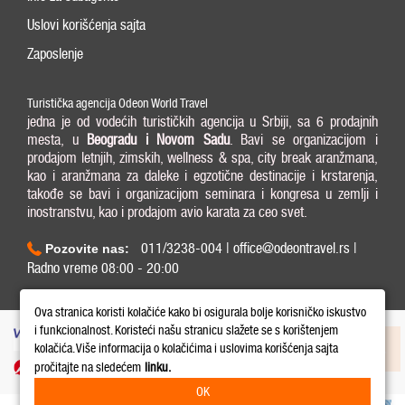
Uslovi korišćenja sajta
Zaposlenje
Turistička agencija Odeon World Travel
jedna je od vodećih turističkih agencija u Srbiji, sa 6 prodajnih
mesta, u
Beogradu i
Novom Sadu
. Bavi se organizacijom i
prodajom letnjih, zimskih, wellness & spa, city break aranžmana,
kao i aranžmana za daleke i egzotične destinacije i krstarenja,
takođe se bavi i organizacijom seminara i kongresa u zemlji i
inostranstvu, kao i prodajom avio karata za ceo svet.
011/3238-004 | office@odeontravel.rs |
Pozovite nas:
Radno vreme 08:00 - 20:00
Copyright © 2026 Odeon World Travel d.o.o MB 20370424. All Rights Reserved.
Ova stranica koristi kolačiće kako bi osigurala bolje korisničko iskustvo
i funkcionalnost. Koristeći našu stranicu slažete se s korištenjem
kolačića. Više informacija o kolačićima i uslovima korišćenja sajta
pročitajte na sledećem
linku.
OK