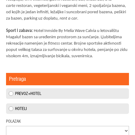
carte
restoran, vegeterijanski i veganski meni, 2 spoljašnja bazena,
od kojih je jedan infiniti, ležaljke i suncobrani pored bazena, peškiri
za bazen, parking uz doplatu
, rent a car
.
Sport i zabava:
Hotel Innside By Melia Wave Calvia u letovalištu
Magaluf bazen sa uređenim prostorom za sunčanje. Ljubiteljima
rekreacije namenjen je
fitness
centar. Brojne sportske aktivnosti
poput velikog talasa za surfovanje u okviru hotela, penjanje po zidu
visokom 4m, iznajmljivanje bicikala, suvenirnica
.
Pretraga
PREVOZ+HOTEL
HOTELI
POLAZAK