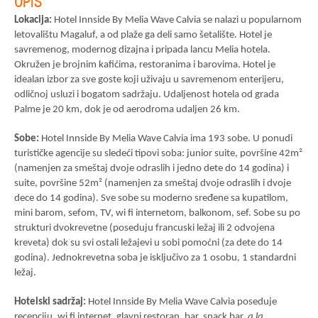
OPIS
Lokacija:
Hotel Innside By Melia Wave Calvia se nalazi u popularnom
letovalištu Magaluf, a od plaže ga deli samo šetalište. Hotel je
savremenog, modernog dizajna i pripada lancu Melia hotela.
Okružen je brojnim kafićima, restoranima i barovima. Hotel je
idealan izbor za sve goste koji uživaju u savremenom enterijeru,
odličnoj usluzi i bogatom sadržaju. Udaljenost hotela od grada
Palme je 20 km, dok je od aerodroma udaljen 26 km.
Sobe:
Hotel Innside By Melia Wave Calvia ima 193 sobe. U ponudi
turističke agencije su sledeći tipovi soba: junior suite, površine 42m²
(namenjen za smeštaj dvoje odraslih i jedno dete do 14 godina) i
suite, površine 52m² (namenjen za smeštaj dvoje odraslih i dvoje
dece do 14 godina). Sve sobe su moderno sređene sa kupatilom,
mini barom, sefom, TV, wi fi internetom, balkonom, sef. Sobe su po
strukturi dvokrevetne (poseduju francuski ležaj ili 2 odvojena
kreveta) dok su svi ostali ležajevi u sobi pomoćni (za dete do 14
godina). Jednokrevetna soba je isključivo za 1 osobu, 1 standardni
ležaj.
Hotelski sadržaj:
Hotel Innside By Melia Wave Calvia poseduje
recepciju, wi fi internet, glavni restoran, bar, snack bar,
a la