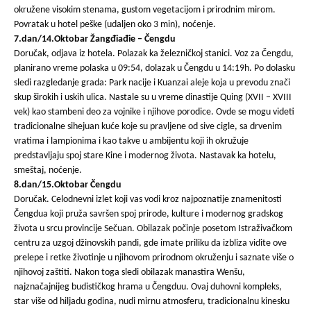
okružene visokim stenama, gustom vegetacijom i prirodnim mirom.
Povratak u hotel peške (udaljen oko 3 min), noćenje.
7.dan/14.Oktobar Žangđiađie – Čengdu
Doručak, odjava iz hotela. Polazak ka železničkoj stanici. Voz za Čengdu,
planirano vreme polaska u 09:54, dolazak u Čengdu u 14:19h. Po dolasku
sledi razgledanje grada: Park nacije i Kuanzai aleje koja u prevodu znači
skup širokih i uskih ulica. Nastale su u vreme dinastije Quing (XVII – XVIII
vek) kao stambeni deo za vojnike i njihove porodice. Ovde se mogu videti
tradicionalne sihejuan kuće koje su pravljene od sive cigle, sa drvenim
vratima i lampionima i kao takve u ambijentu koji ih okružuje
predstavljaju spoj stare Kine i modernog života. Nastavak ka hotelu,
smeštaj, noćenje.
8.dan/15.Oktobar Čengdu
Doručak. Celodnevni izlet koji vas vodi kroz najpoznatije znamenitosti
Čengdua koji pruža savršen spoj prirode, kulture i modernog gradskog
života u srcu provincije Sečuan. Obilazak počinje posetom Istraživačkom
centru za uzgoj džinovskih pandi, gde imate priliku da izbliza vidite ove
prelepe i retke životinje u njihovom prirodnom okruženju i saznate više o
njihovoj zaštiti. Nakon toga sledi obilazak manastira Wenšu,
najznačajnijeg budističkog hrama u Čengduu. Ovaj duhovni kompleks,
star više od hiljadu godina, nudi mirnu atmosferu, tradicionalnu kinesku