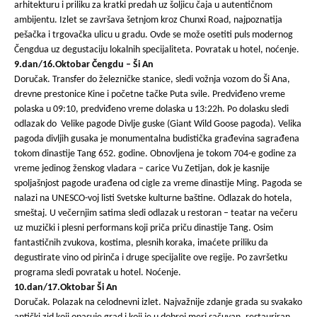
arhitekturu i priliku za kratki predah uz šoljicu čaja u autentičnom
ambijentu. Izlet se završava šetnjom kroz Chunxi Road, najpoznatija
pešačka i trgovačka ulicu u gradu. Ovde se može osetiti puls modernog
Čengdua uz degustaciju lokalnih specijaliteta. Povratak u hotel, noćenje.
9.dan/16.Oktobar Čengdu – Ši An
Doručak. Transfer do železničke stanice, sledi vožnja vozom do Ši Ana,
drevne prestonice Kine i početne tačke Puta svile. Predviđeno vreme
polaska u 09:10, predviđeno vreme dolaska u 13:22h. Po dolasku sledi
odlazak do Velike pagode Divlje guske (Giant Wild Goose pagoda). Velika
pagoda divljih gusaka je monumentalna budistička građevina sagrađena
tokom dinastije Tang 652. godine. Obnovljena je tokom 704-e godine za
vreme jedinog ženskog vladara – carice Vu Zetijan, dok je kasnije
spoljašnjost pagode urađena od cigle za vreme dinastije Ming. Pagoda se
nalazi na UNESCO-voj listi Svetske kulturne baštine. Odlazak do hotela,
smeštaj. U večernjim satima sledi odlazak u restoran – teatar na večeru
uz muzički i plesni performans koji priča priču dinastije Tang. Osim
fantastičnih zvukova, kostima, plesnih koraka, imaćete priliku da
degustirate vino od pirinča i druge specijalite ove regije. Po završetku
programa sledi povratak u hotel. Noćenje.
10.dan/17.Oktobar Ši An
Doručak. Polazak na celodnevni izlet. Najvažnije zdanje grada su svakako