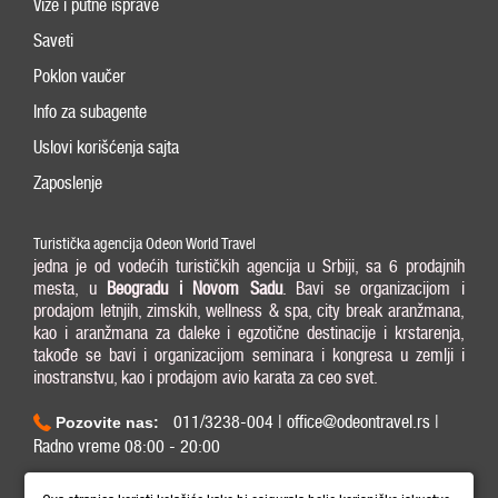
Vize i putne isprave
Saveti
Poklon vaučer
Info za subagente
Uslovi korišćenja sajta
Zaposlenje
Turistička agencija Odeon World Travel
jedna je od vodećih turističkih agencija u Srbiji, sa 6 prodajnih
mesta, u
Beogradu i
Novom Sadu
. Bavi se organizacijom i
prodajom letnjih, zimskih, wellness & spa, city break aranžmana,
kao i aranžmana za daleke i egzotične destinacije i krstarenja,
takođe se bavi i organizacijom seminara i kongresa u zemlji i
inostranstvu, kao i prodajom avio karata za ceo svet.
011/3238-004 | office@odeontravel.rs |
Pozovite nas:
Radno vreme 08:00 - 20:00
Copyright © 2026 Odeon World Travel d.o.o MB 20370424. All Rights Reserved.