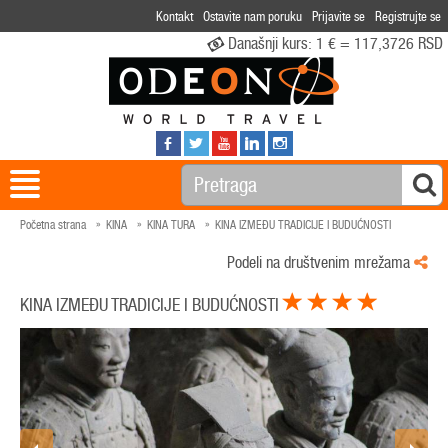
Kontakt
Ostavite nam poruku
Prijavite se
Registrujte se
Današnji kurs:
1 € = 117,3726 RSD
Početna strana
KINA
KINA TURA
KINA IZMEĐU TRADICIJE I BUDUĆNOSTI
Podeli na društvenim mrežama
KINA IZMEĐU TRADICIJE I BUDUĆNOSTI