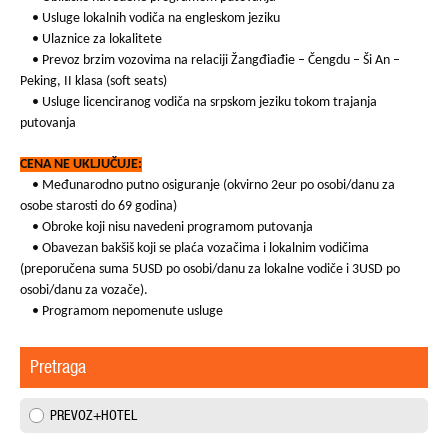
• Usluge lokalnih vodiča na engleskom jeziku
• Ulaznice za lokalitete
• Prevoz brzim vozovima na relaciji Žangđiađie – Čengdu – Ši An –
Peking, II klasa (soft seats)
• Usluge licenciranog vodiča na srpskom jeziku tokom trajanja
putovanja
CENA NE UKLJUČUJE:
• Međunarodno putno osiguranje (okvirno 2eur po osobi/danu za
osobe starosti do 69 godina)
• Obroke koji nisu navedeni programom putovanja
• Obavezan bakšiš koji se plaća vozačima i lokalnim vodičima
(preporučena suma 5USD po osobi/danu za lokalne vodiče i 3USD po
osobi/danu za vozače).
• Programom nepomenute usluge
Pretraga
PREVOZ+HOTEL