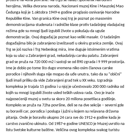
prostire na 40ha površine. Na trgu se nalazi Spomenik Narodnim
herojima, Velika dvorana naroda, Nacionani muzej Kine i Mauzolej Mao
Čedunga koji je 1.oktobra 1949-e godine proglasio osnivanje Narodne
Republike Kine. Van granica Kine ovaj trg je poznat po masovnim
demonstracijama studenata i radničke klase protiv tadašnjeg vladajućeg
režima gde su mnogi ljudi izgubili živote u pokušaju da uguše
demonstracije. Ovaj događaj je poznat kao veliki masakr. O tadašnjim
događajima bilo je zabranjeno izveštavati u okviru granica zemlje. Ovaj
Trg se još naziva i Trg Nebeskog mira, ime duguje istoimenim vratima
koja su ulaz u Zabranjeni grad, nekadašnju carsku palatu. Zabranjeni
grad se pruža na 720 000 m2 i sastoji se od 890 zgrada i 9 999 prostorija.
Ime je dobio po tome što dugo vremena niko osim članova carske
porodice i njihovih sluga nije mogao da uđe unutra, tako da su “obični”
ljudi imali priliku da vide Zabranjeni grad tek u XX veku. Izgradnja
kompleksa je trajala 15 godina i u njoj je učestvovalo 200 000 radnika od
kojih su mnogi izgubili živote usled teških uslova rada. Ovo je inače
najposećeniji muzej u svetu sa skoro 20 miliona posetilaca godišnje.
Kompleks se pruža na 72ha površine, deli se na dve sekcije – severni gde
su boravili car, porodica i posluga i južni u kojem su rešavana državna
pitanja. Ovde je boravilo ukupno 24 cara sve do 1912-e godine kada je
carstvo zvanično ukinuto. Od 1987-e godine UNESCO je Muzej uvrstio na
listu Svetske kulturne baštine. Veličina ovog kompleksa svakog turistu