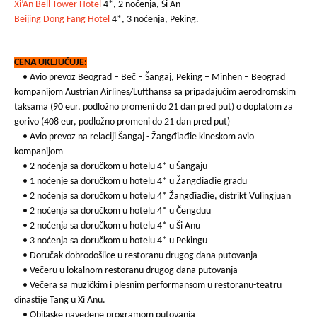
Xi’An Bell Tower Hotel
4*, 2 noćenja, Ši An
Beijing Dong Fang Hotel
4*, 3 noćenja, Peking.
CENA UKLJUČUJE:
• Avio prevoz Beograd – Beč – Šangaj, Peking – Minhen – Beograd
kompanijom Austrian Airlines/Lufthansa sa pripadajućim aerodromskim
taksama (90 eur, podložno promeni do 21 dan pred put) o doplatom za
gorivo (408 eur, podložno promeni do 21 dan pred put)
• Avio prevoz na relaciji Šangaj - Žangđiađie kineskom avio
kompanijom
• 2 noćenja sa doručkom u hotelu 4* u Šangaju
• 1 noćenje sa doručkom u hotelu 4* u Žangđiađie gradu
• 2 noćenja sa doručkom u hotelu 4* Žangđiađie, distrikt Vulingjuan
• 2 noćenja sa doručkom u hotelu 4* u Čengduu
• 2 noćenja sa doručkom u hotelu 4* u Ši Anu
• 3 noćenja sa doručkom u hotelu 4* u Pekingu
• Doručak dobrodošlice u restoranu drugog dana putovanja
• Večeru u lokalnom restoranu drugog dana putovanja
• Večera sa muzičkim i plesnim performansom u restoranu-teatru
dinastije Tang u Xi Anu.
• Obilaske navedene programom putovanja