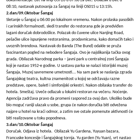
dokumentacije. Let na liniji OS726 u 07:00 za Beč. Dolazak u Beč u
08:10, nastavak putovanja za Šangaj na liniji OS015 u 13:15h.
2.dan/09.Oktobar Šangaj
Sletanje u Šangaj u 06:00 po lokalnom vremenu. Nakon prolaska pasoških
i carinskih formalnosti, sledi transfer do restorana gde je predviđen
lagani doručak dobrodošlice. Polazak do čuvene ulice Nanjing Road,
pešačke ulice ispunjene restoranima, prodavnicama, kako domaćih tako i
uvoznih brendova. Nastavak do Banda (The Bund) odakle se pruža
fascinantan pogled na nebodere Šangaja. Ovo je najslikanija tačka ovog
grada. Obilazak Narodnog parka – javni park u centralnoj zoni Šangaja
koji je nastao 1952-e godine. U sastavu parka se nalazi istorijski muzej
Šangaja, Muzej savremene umetnosti... Na sam park se naslanja zgrada
Šangajskog teatra, kultna znamenitost u kojoj se održavaju razne
predstave, opere, baleti i simfonijski orkestri. Nakon obilaska transfer do
hotela. Smeštaj. Uveče odlazak u lokalni restoran na večeru. Noćenje.
Agencija zadržava pravo da promeni raspored za ovaj dan. Ukoliko bude
bio moguć raniji ulazak u sobe, grupa će nakon doručka biti odvežena
najpre u hotel na kraći odmor, a zatim sve ostale pomenute aktivnosti će
biti realizovane u toku popodneva.
3.dan/10.Oktobar Šangaj
Doručak. Odjava iz hotela. Obilazak Yu Gardena, Yuyuan bazara,
Francuske koncesije i Šangajskog tornja. Yu garden (Yu Yuan), vrt nastao