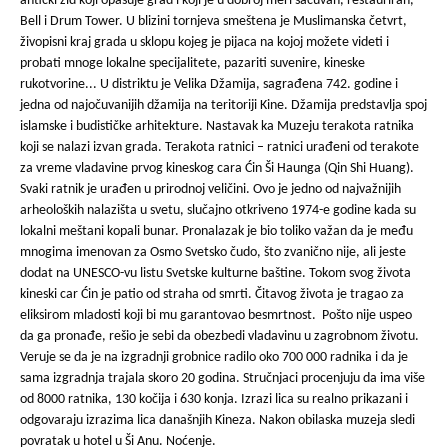
antički zid koji opasuje grad i koji je u dobroj meri sačuvan, restauriran,
Bell i Drum Tower. U blizini tornjeva smeštena je Muslimanska četvrt,
živopisni kraj grada u sklopu kojeg je pijaca na kojoj možete videti i
probati mnoge lokalne specijalitete, pazariti suvenire, kineske
rukotvorine... U distriktu je Velika Džamija, sagrađena 742. godine i
jedna od najočuvanijih džamija na teritoriji Kine. Džamija predstavlja spoj
islamske i budističke arhitekture. Nastavak ka Muzeju terakota ratnika
koji se nalazi izvan grada. Terakota ratnici – ratnici urađeni od terakote
za vreme vladavine prvog kineskog cara Ćin Ši Haunga (Qin Shi Huang).
Svaki ratnik je urađen u prirodnoj veličini. Ovo je jedno od najvažnijih
arheoloških nalazišta u svetu, slučajno otkriveno 1974-e godine kada su
lokalni meštani kopali bunar. Pronalazak je bio toliko važan da je među
mnogima imenovan za Osmo Svetsko čudo, što zvanično nije, ali jeste
dodat na UNESCO-vu listu Svetske kulturne baštine. Tokom svog života
kineski car Ćin je patio od straha od smrti. Čitavog života je tragao za
eliksirom mladosti koji bi mu garantovao besmrtnost. Pošto nije uspeo
da ga pronađe, rešio je sebi da obezbedi vladavinu u zagrobnom životu.
Veruje se da je na izgradnji grobnice radilo oko 700 000 radnika i da je
sama izgradnja trajala skoro 20 godina. Stručnjaci procenjuju da ima više
od 8000 ratnika, 130 kočija i 630 konja. Izrazi lica su realno prikazani i
odgovaraju izrazima lica današnjih Kineza. Nakon obilaska muzeja sledi
povratak u hotel u Ši Anu. Noćenje.