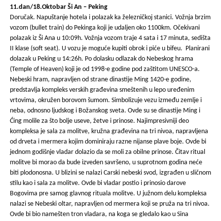
11.dan/18.Oktobar Ši An – Peking
Doručak. Napuštanje hotela i polazak ka železničkoj stanici. Vožnja brzim
vozom (bullet train) do Pekinga koji je udaljen oko 1100km. Očekivani
polazak iz Ši Ana u 10:09h. Vožnja vozom traje 4 sata i 17 minuta, sedišta
II klase (soft seat). U vozu je moguće kupiti obrok i piće u bifeu. Planirani
dolazak u Peking u 14:26h. Po dolasku odlazak do Nebeskog hrama
(Temple of Heaven) koji je od 1998-e godine pod zaštitom UNESCO-a.
Nebeski hram, napravljen od strane dinastije Ming 1420-e godine,
predstavlja kompleks verskih građevina smeštenih u lepo uređenim
vrtovima, okružen borovom šumom. Simbolizuje vezu između zemlje i
neba, odnosno ljudskog i Božanskog sveta. Ovde su se dinastije Ming i
Ćing molile za što bolje useve, žetve i prinose. Najimpresivniji deo
kompleksa je sala za molitve, kružna građevina na tri nivoa, napravljena
od drveta i mermera kojim dominiraju razne nijanse plave boje. Ovde bi
jednom godišnje vladar dolazio da se moli za obilne prinose. Čitav ritual
molitve bi morao da bude izveden savršeno, u suprotnom godina neće
biti plodonosna. U blizini se nalazi Carski nebeski svod, izgrađen u sličnom
stilu kao i sala za molitve. Ovde bi vladar postio i prinosio darove
Bogovima pre samog glavnog rituala molitve. U južnom delu kompleksa
nalazi se Nebeski oltar, napravljen od mermera koji se pruža na tri nivoa.
Ovde bi bio namešten tron vladara, na koga se gledalo kao u Sina