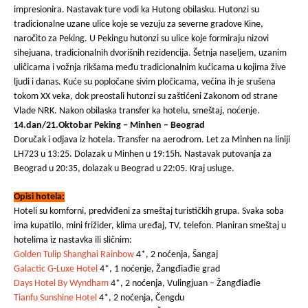
impresionira. Nastavak ture vodi ka Hutong obilasku. Hutonzi su
tradicionalne uzane ulice koje se vezuju za severne gradove Kine,
naročito za Peking. U Pekingu hutonzi su ulice koje formiraju nizovi
sihejuana, tradicionalnih dvorišnih rezidencija. Šetnja naseljem, uzanim
uličicama i vožnja rikšama među tradicionalnim kućicama u kojima žive
ljudi i danas. Kuće su popločane sivim pločicama, većina ih je srušena
tokom XX veka, dok preostali hutonzi su zaštićeni Zakonom od strane
Vlade NRK. Nakon obilaska transfer ka hotelu, smeštaj, noćenje.
14.dan/21.Oktobar Peking – Minhen – Beograd
Doručak i odjava iz hotela. Transfer na aerodrom. Let za Minhen na liniji
LH723 u 13:25. Dolazak u Minhen u 19:15h. Nastavak putovanja za
Beograd u 20:35, dolazak u Beograd u 22:05. Kraj usluge.
Opisi hotela:
Hoteli su komforni, predviđeni za smeštaj turističkih grupa. Svaka soba
ima kupatilo, mini frižider, klima uređaj, TV, telefon. Planiran smeštaj u
hotelima iz nastavka ili sličnim:
Golden Tulip Shanghai Rainbow
4*, 2 noćenja, Šangaj
Galactic G-Luxe Hotel
4*, 1 noćenje, Žangđiađie grad
Days Hotel By Wyndham
4*, 2 noćenja, Vulingjuan – Žangđiađie
Tianfu Sunshine Hotel
4*, 2 noćenja, Čengdu