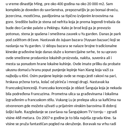
u vreme dinastije Ming, pre oko 400 godina na oko 20 000 m2. Sam
kompleks je doveden do savršenstva, prepoznatljiv je po bonsai drveću,
jezercima, mostićima, paviljonima sa tipično izvijenim krovovima na
gore. Središte bašte je stena od nefrita koja je prema legendi trebala da
bude deo Carske palate u Pekingu. Kako je brod koji ga je prevozio
potonuo, stena je spašena i smeštena zauvek u Yu garden. Danas je park
pod zaštitom države. Nastavak do Jujuan bazara (Yuyuan bazaar) koji se
naslanja na Yu garden. U sklopu bazara se nalaze brojne tradicionalne
kineske građevine koje danas služe u komercijalne svrhe, te su upravo
ovde smeštene prodavnice lokalnih proizvoda, nakita, suvenira ali i
mesta sa ponudom hrane lokalne kuhinje. Ovde imate priliku da probate
ukusnu domaću hranu poput punjenje lepinje Nan Xiang koja važi za
najbolju u Kini. Osim punjene lepinje ovde se mogu jesti rakovi na pari,
hrskava pržena torta, kolač od pirinča i mnogi drugi. Nastavak ka
Francuskoj koncesiji. Francuska koncesija je oblast Šangaja koja je nekada
bila podređena Francuzima. Prometna ulica sa građevinama i lokalima
izgrađenim u francuskom stilu. Vukang Lu je prelepa ulica sa kafićima na
otvorenom gde možete uživati u prijatnim vinskim barovima ili dobroj
šoljici kafe. Razgledanje se završava na Šangajskom TV tornju – zgradi
visine 468 metara. Do 2007-e godine je to bila najviša zgrada Kine. Sa
visine se pruža fantastičan pogled na okruženje. Boravak na vrhu radi