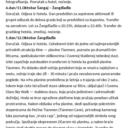
fotografisanja. Povratak u hotel, noćenje.
4.dan/11.Oktobar Šangaj – Žangđiađie
Doručak. Odjava iz hotela. Dan predviđen za sopstvene aktivnosti ili
grupni odlazak do delova grada koji su predviđeni za kupovinu. Transfer
na aerodrom. Let za Žangđiađie u 20:25h, dolazak u 22:40h. Transfer do
gradskog hotela, smeštaj, noćenje.
5.dan/12.Oktobar Žangđiađie
Doručak. Odjava iz hotela. Celodnevni izlet do jedne od najimpresivnijih
prirodnih atrakcija Kine — planine Tianmen, poznate po dramatičnim
liticama, spektakularnim vidikovcima i čuvenoj Staklenoj nebeskoj stazi.
Izlet započinje autobuskim transferom iz hotela ka gondoli planine
Tianmen. Po dolasku sledi vožnja gondolom koja se smatra najdužom u
svetu, vožnja traje oko 28 – 30 minuta i pruža nezaboravne panoramske
poglede. Na vrhu planine predviđena je šetnja u trajanju od oko 2 sata,
tokom koje ćete istraživati staze uklesane uz litice, uključujući i čuvenu
Glass Sky Walk — staklenu stazu, koja pruža jedinstven i adrenalinski
doživljaj. Hoda se kroz ograđene platfome koje pružaju poseban užitak
prostranstva. Nakon obilaska vrha planine, sledi spuštanje pokretnim
stepenicama do Pećine Tianmen (Tianmen Cave), prirodnog kamenog
luka poznatog kao „Vrata raja“, jednog od najpoznatijih simbola ovog
područja. Spuštanje ekspresnom žičarom niz planinu, a nakon kraće