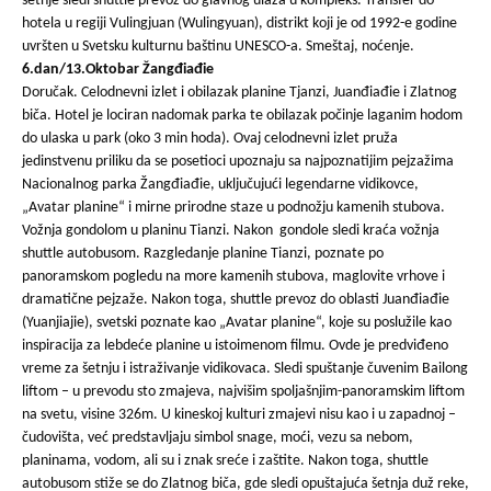
šetnje sledi shuttle prevoz do glavnog ulaza u kompleks. Transfer do
hotela u regiji Vulingjuan (Wulingyuan), distrikt koji je od 1992-e godine
uvršten u Svetsku kulturnu baštinu UNESCO-a. Smeštaj, noćenje.
6.dan/13.Oktobar Žangđiađie
Doručak. Celodnevni izlet i obilazak planine Tjanzi, Juanđiađie i Zlatnog
biča. Hotel je lociran nadomak parka te obilazak počinje laganim hodom
do ulaska u park (oko 3 min hoda). Ovaj celodnevni izlet pruža
jedinstvenu priliku da se posetioci upoznaju sa najpoznatijim pejzažima
Nacionalnog parka Žangđiađie, uključujući legendarne vidikovce,
„Avatar planine“ i mirne prirodne staze u podnožju kamenih stubova.
Vožnja gondolom u planinu Tianzi. Nakon gondole sledi kraća vožnja
shuttle autobusom. Razgledanje planine Tianzi, poznate po
panoramskom pogledu na more kamenih stubova, maglovite vrhove i
dramatične pejzaže. Nakon toga, shuttle prevoz do oblasti Juanđiađie
(Yuanjiajie), svetski poznate kao „Avatar planine“, koje su poslužile kao
inspiracija za lebdeće planine u istoimenom filmu. Ovde je predviđeno
vreme za šetnju i istraživanje vidikovaca. Sledi spuštanje čuvenim Bailong
liftom – u prevodu sto zmajeva, najvišim spoljašnjim-panoramskim liftom
na svetu, visine 326m. U kineskoj kulturi zmajevi nisu kao i u zapadnoj –
čudovišta, već predstavljaju simbol snage, moći, vezu sa nebom,
planinama, vodom, ali su i znak sreće i zaštite. Nakon toga, shuttle
autobusom stiže se do Zlatnog biča, gde sledi opuštajuća šetnja duž reke,