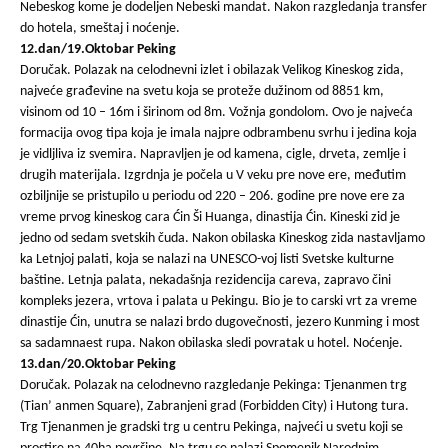
Nebeskog kome je dodeljen Nebeski mandat. Nakon razgledanja transfer
do hotela, smeštaj i noćenje.
12.dan/19.Oktobar Peking
Doručak. Polazak na celodnevni izlet i obilazak Velikog Kineskog zida,
najveće građevine na svetu koja se proteže dužinom od 8851 km,
visinom od 10 – 16m i širinom od 8m. Vožnja gondolom. Ovo je najveća
formacija ovog tipa koja je imala najpre odbrambenu svrhu i jedina koja
je vidljliva iz svemira. Napravljen je od kamena, cigle, drveta, zemlje i
drugih materijala. Izgrdnja je počela u V veku pre nove ere, međutim
ozbiljnije se pristupilo u periodu od 220 – 206. godine pre nove ere za
vreme prvog kineskog cara Ćin Ši Huanga, dinastija Ćin. Kineski zid je
jedno od sedam svetskih čuda. Nakon obilaska Kineskog zida nastavljamo
ka Letnjoj palati, koja se nalazi na UNESCO-voj listi Svetske kulturne
baštine. Letnja palata, nekadašnja rezidencija careva, zapravo čini
kompleks jezera, vrtova i palata u Pekingu. Bio je to carski vrt za vreme
dinastije Ćin, unutra se nalazi brdo dugovečnosti, jezero Kunming i most
sa sadamnaest rupa. Nakon obilaska sledi povratak u hotel. Noćenje.
13.dan/20.Oktobar Peking
Doručak. Polazak na celodnevno razgledanje Pekinga: Tjenanmen trg
(Tian’ anmen Square), Zabranjeni grad (Forbidden City) i Hutong tura.
Trg Tjenanmen je gradski trg u centru Pekinga, najveći u svetu koji se