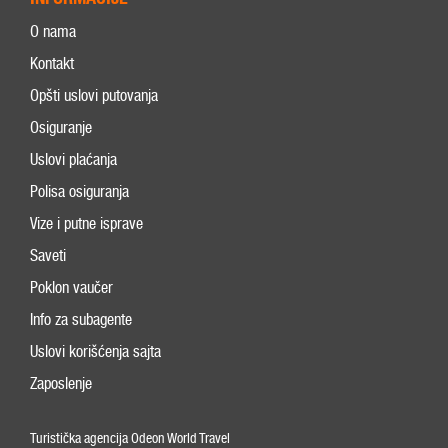
O nama
Kontakt
Opšti uslovi putovanja
Osiguranje
Uslovi plaćanja
Polisa osiguranja
Vize i putne isprave
Saveti
Poklon vaučer
Info za subagente
Uslovi korišćenja sajta
Zaposlenje
Turistička agencija Odeon World Travel