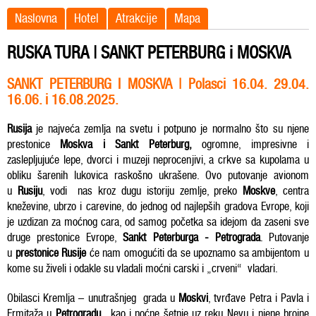
Naslovna
Hotel
Atrakcije
Mapa
RUSKA TURA | SANKT PETERBURG i MOSKVA
SANKT PETERBURG I MOSKVA |
Polasci 16.04. 29.04.
16.06. i 16.08.2025.
Rusija
je najveća zemlja na svetu i potpuno je normalno što su njene
prestonice
Moskva i Sankt Peterburg,
ogromne, impresivne i
zaslepljujuće lepe, dvorci i muzeji neprocenjivi, a crkve sa kupolama u
obliku šarenih lukovica raskošno ukrašene. Ovo putovanje avionom
u
Rusiju
, vodi nas kroz dugu istoriju zemlje, preko
Moskve
, centra
kneževine, ubrzo i carevine, do jednog od najlepših gradova Evrope, koji
je uzdizan za moćnog cara, od samog početka sa idejom da zaseni sve
druge prestonice Evrope,
Sankt Peterburga - Petrograda
. Putovanje
u
prestonice Rusije
će nam omogućiti da se upoznamo sa ambijentom u
kome su živeli i odakle su vladali moćni carski i „crveni“ vladari.
Obilasci Kremlja – unutrašnjeg grada u
Moskvi
, tvrđave Petra i Pavla i
Ermitaža u
Petrogradu
, kao i noćne šetnje uz reku Nevu i njene brojne