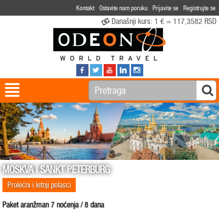
Kontakt
Ostavite nam poruku
Prijavite se
Registrujte se
Današnji kurs:
1 € = 117,3582 RSD
MOSKVA I SANKT PETERBURG
Prolećni i letnji polasci
Paket aranžman 7 noćenja / 8 dana