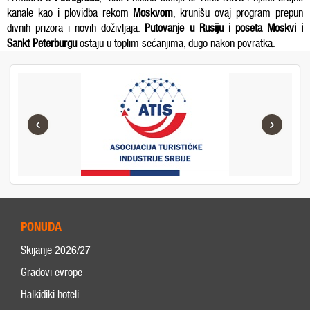
kanale kao i plovidba rekom
Moskvom
, krunišu ovaj program prepun
divnih prizora i novih doživljaja.
Putovanje u Rusiju i
poseta Moskvi i
Sankt Peterburgu
ostaju u toplim sećanjima, dugo nakon povratka.
‹
›
PONUDA
Skijanje 2026/27
Gradovi evrope
Halkidiki hoteli