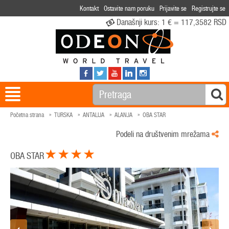
Kontakt
Ostavite nam poruku
Prijavite se
Registrujte se
Današnji kurs:
1 € = 117,3582 RSD
Početna strana
TURSKA
ANTALIJA
ALANJA
OBA STAR
Podeli na društvenim mrežama
OBA STAR