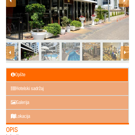
Opšte
Hotelski sadržaj
Galerija
Lokacija
OPIS