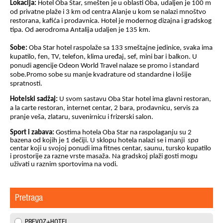
Lokacija:
Hotel Oba Star, smešten je u oblasti Oba, udaljen je 100 m
od privatne plaže i 3 km od centra Alanje u kom se nalazi mnoštvo
restorana, kafića i prodavnica. Hotel je modernog dizajna i gradskog
tipa. Od aerodroma Antalija udaljen je 135 km.
Sobe:
Oba Star hotel raspolaže sa 133 smeštajne jedinice, svaka ima
kupatilo, fen, TV, telefon, klima uređaj, sef, mini bar i balkon. U
ponudi agencije Odeon World Travel nalaze se promo i standard
sobe.Promo sobe su manje kvadrature od standardne i lošije
spratnosti.
Hotelski sadžaj:
U svom sastavu Oba Star hotel ima glavni restoran,
a la carte restoran, internet centar, 2 bara, prodavnicu, servis za
pranje veša, zlataru, suvenirnicu i frizersk
i salon.
Sport i zabava:
Gostima hotela Oba Star na raspolaganju su 2
bazena od kojih je 1 dečiji. U sklopu hotela nalazi se i manji
spa
centar koji u svojoj ponudi ima fitnes centar, saunu, tursko kupatilo
i prostorije za razne vrste masaža. Na gradskoj plaži gosti mogu
uživati u raznim sportovima na vodi.
Pretraga
PREVOZ+HOTEL