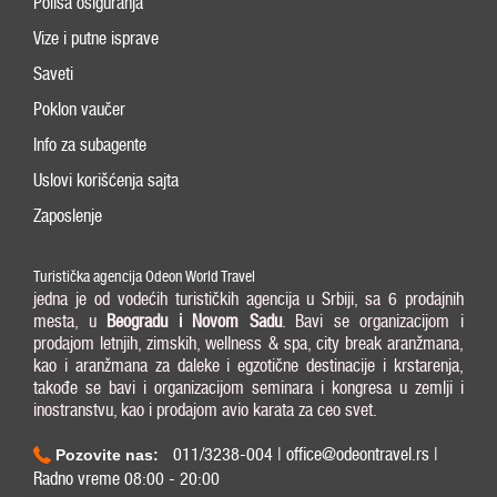
Polisa osiguranja
Vize i putne isprave
Saveti
Poklon vaučer
Info za subagente
Uslovi korišćenja sajta
Zaposlenje
Turistička agencija Odeon World Travel
jedna je od vodećih turističkih agencija u Srbiji, sa 6 prodajnih
mesta, u
Beogradu i
Novom Sadu
. Bavi se organizacijom i
prodajom letnjih, zimskih, wellness & spa, city break aranžmana,
kao i aranžmana za daleke i egzotične destinacije i krstarenja,
takođe se bavi i organizacijom seminara i kongresa u zemlji i
inostranstvu, kao i prodajom avio karata za ceo svet.
011/3238-004 | office@odeontravel.rs |
Pozovite nas:
Radno vreme 08:00 - 20:00