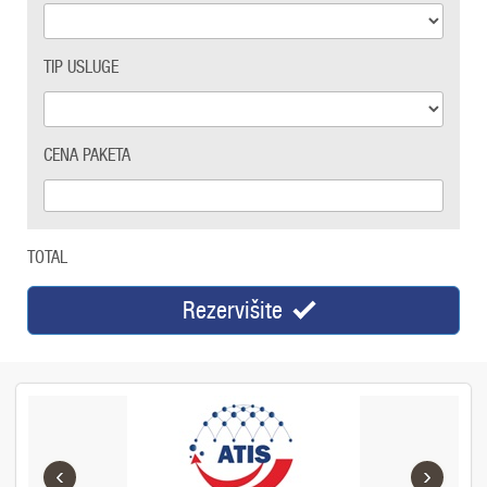
TIP USLUGE
CENA PAKETA
TOTAL
Rezervišite
‹
›