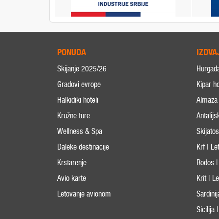
PONUDA
IZDVA
Skijanje 2025/26
Hurgad
Gradovi evrope
Kipar ho
Halkidiki hoteli
Almaza 
Kružne ture
Antalijs
Wellness & Spa
Skijato
Daleke destinacije
Krf | L
Krstarenje
Rodos |
Avio karte
Krit | 
Letovanje avionom
Sardini
Sicilija