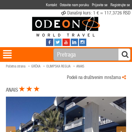
Kontakt
Ostavite nam poruku
Prijavite se
Registrujte se
Današnji kurs:
1 € = 117,3726 RSD
Početna strana
GRČKA
OLIMPSKA REGIJA
ANAIS
Podeli na društvenim mrežama
ANAIS