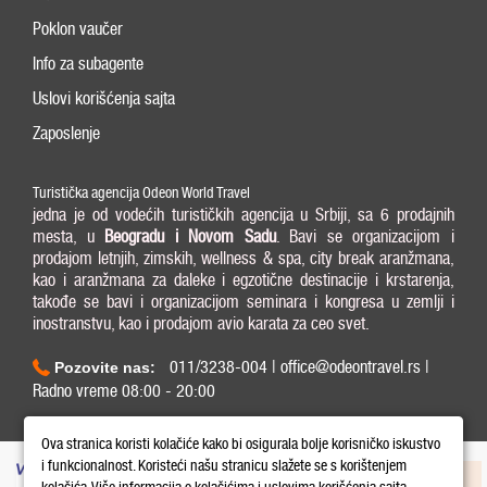
Poklon vaučer
Info za subagente
Uslovi korišćenja sajta
Zaposlenje
Turistička agencija Odeon World Travel
jedna je od vodećih turističkih agencija u Srbiji, sa 6 prodajnih
mesta, u
Beogradu i
Novom Sadu
. Bavi se organizacijom i
prodajom letnjih, zimskih, wellness & spa, city break aranžmana,
kao i aranžmana za daleke i egzotične destinacije i krstarenja,
takođe se bavi i organizacijom seminara i kongresa u zemlji i
inostranstvu, kao i prodajom avio karata za ceo svet.
011/3238-004 | office@odeontravel.rs |
Pozovite nas:
Radno vreme 08:00 - 20:00
Copyright © 2026 Odeon World Travel d.o.o MB 20370424. All Rights Reserved.
Ova stranica koristi kolačiće kako bi osigurala bolje korisničko iskustvo
i funkcionalnost. Koristeći našu stranicu slažete se s korištenjem