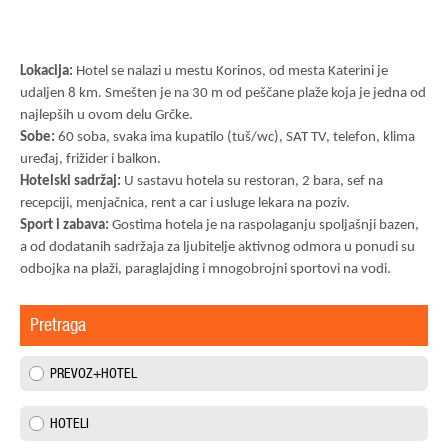
Lokacija:
Hotel se nalazi u mestu Korinos, od mesta Katerini je
udaljen 8 km. Smešten je na 30 m od peščane plaže koja je jedna od
najlepših u ovom delu Grčke.
Sobe:
60 soba, svaka ima kupatilo (tuš/wc), SAT TV, telefon, klima
uređaj, frižider i balkon.
Hotelski sadržaj:
U sastavu hotela su restoran, 2 bara, sef na
recepciji, menjačnica, rent a car i usluge lekara na poziv.
Sport i zabava:
Gostima hotela je na raspolaganju spoljašnji bazen,
a od dodatanih sadržaja za ljubitelje aktivnog odmora u ponudi su
odbojka na plaži, paraglajding i mnogobrojni sportovi na vodi.
Pretraga
PREVOZ+HOTEL
HOTELI