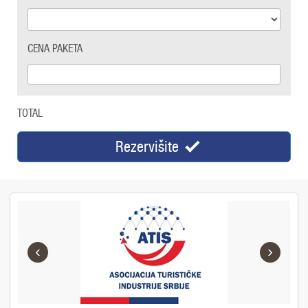
CENA PAKETA
TOTAL
Rezervišite
‹
›