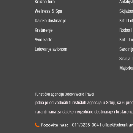
Kružne ture
Antalijs
Wellness & Spa
Skijato
Daleke destinacije
Krf | L
Krstarenje
Rodos |
Avio karte
Krit | 
Letovanje avionom
Sardini
Sicilija
Majorka
Turistička agencija Odeon World Travel
jedna je od vodećih turističkih agencija u Srbiji, sa 6 pr
i aranžmana za daleke i egzotične destinacije i krstarenj
011/3238-004 | office@odeontrav
Pozovite nas: