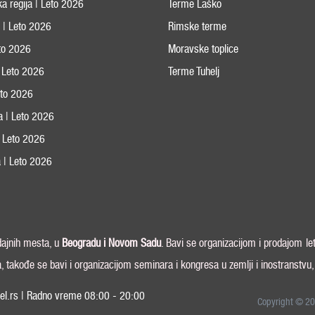
ka regija | Leto 2026
Terme Laško
s | Leto 2026
Rimske terme
eto 2026
Moravske toplice
 Leto 2026
Terme Tuhelj
Leto 2026
ja | Leto 2026
 | Leto 2026
 | Leto 2026
odajnih mesta, u
Beogradu i
Novom Sadu
. Bavi se organizacijom i prodajom le
a, takođe se bavi i organizacijom seminara i kongresa u zemlji i inostranstvu
el.rs | Radno vreme 08:00 - 20:00
Copyright © 20