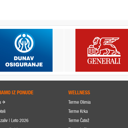
JAMO IZ PONUDE
WELLNESS
a ✈
Terme Olimia
teli
Terme Krka
zaliv | Leto 2026
Terme Čatež