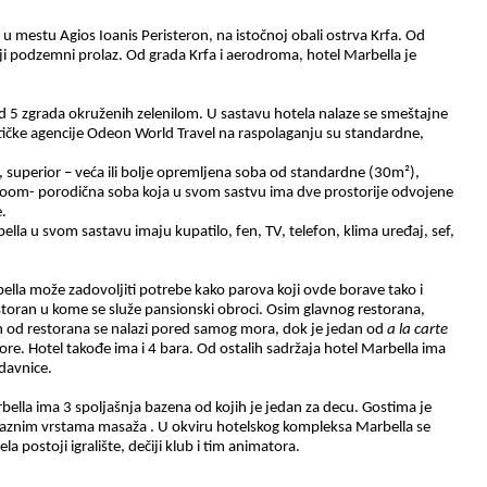
u mestu Agios Ioanis Peristeron, na istočnoj obali ostrva Krfa. Od
oji podzemni prolaz. Od grada Krfa i aerodroma, hotel Marbella je
d 5 zgrada okruženih zelenilom. U sastavu hotela nalaze se smeštajne
stičke agencije Odeon World Travel na raspolaganju su standardne,
, superior – veća ili bolje opremljena soba od standardne
(
30
m²)
,
 room- porodična soba koja u svom sastvu ima dve prostorije odvojene
e.
la u svom sastavu imaju kupatilo, fen, TV, telefon, klima uređaj, sef,
la može zadovoljiti potrebe kako parova koji ovde borave tako i
toran u kome se služe pansionski obroci. Osim glavnog restorana,
n od restorana se nalazi pored samog mora, dok je jedan od
a la carte
ore. Hotel takođe ima i 4 bara. Od ostalih sadržaja hotel Marbella ima
odavnice.
rbella ima 3 spoljašnja bazena od kojih je jedan za decu. Gostima je
 raznim vrstama masaža . U okviru hotelskog kompleksa Marbella se
la postoji igralište, dečiji klub i tim animatora
.