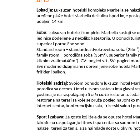
Lokacija:
Luksuzan hotelski kompleks Marbella se nalazi 
uređene plaže hotel Marbella deli ulica ispod koje post
udaljen 14 km.
Sobe:
Luksuzan hotelski kompleks Marbella sastoji se o
jedinice podeljene u nekoliko kategorija. U ponudi turi
superior i porodične sobe.
Standard room
– standardna dvokrevetna soba
(
28
m²)
family room
– porodična soba
(
35
m²)
, superior family
kliznim vratima
(
40
m²)
, GV-
pogled vrt, SV- pogled mor
Sve moderno dizajnirane i opremljene sobe hotela Marbel
frižider i balkon.
Hotelski sadržaj:
Svojom ponudom luksuzni hotel Marbel
porodica sa decom. Hotel u svom sastavu ima glavni res
gostima je na raspolaganju 5
a la carte
restorana. Jeda
restorana na terasi sa koje se pruža pogled na Jonsko m
internet centar, konferencijsku salu, frizerski salon i pr
Sport i zabava:
Za goste koji žele da se opuste hotel Ma
takođe na raspolaganju fitnes i spa centar sa saunom i
nalaze i tereni za tenis, a za najmlađe goste u okviru hote