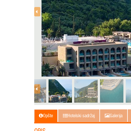
Opšte
Hotelski sadržaj
Galerija
OPIS