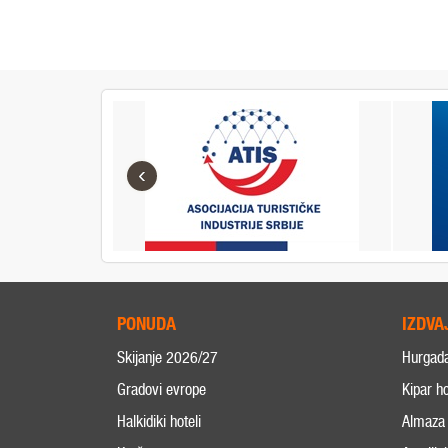
‹
PONUDA
IZDVA
Skijanje 2026/27
Hurgad
Gradovi evrope
Kipar ho
Halkidiki hoteli
Almaza 