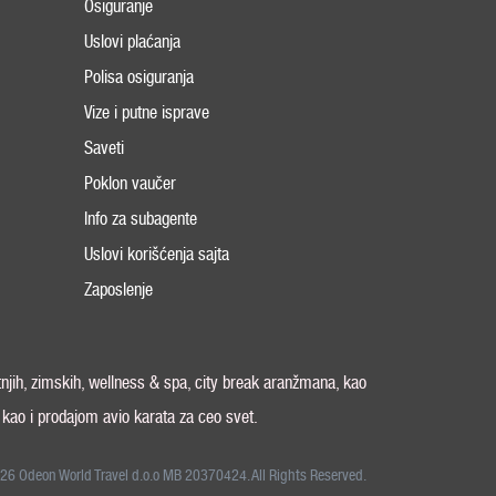
Osiguranje
Uslovi plaćanja
Polisa osiguranja
Vize i putne isprave
Saveti
Poklon vaučer
Info za subagente
Uslovi korišćenja sajta
Zaposlenje
tnjih, zimskih, wellness & spa, city break aranžmana, kao
, kao i prodajom avio karata za ceo svet.
26 Odeon World Travel d.o.o MB 20370424. All Rights Reserved.