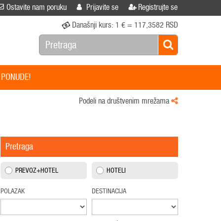
Ostavite nam poruku
Prijavite se
Registrujte se
Današnji kurs:
1 € = 117,3582 RSD
 PONUDE!
Podeli na društvenim mrežama
Pretraga
PREVOZ+HOTEL
HOTELI
POLAZAK
DESTINACIJA