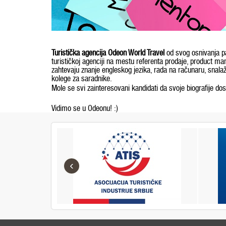
Turistička agencija Odeon World Travel
od svog osnivanja pa
turističkoj agenciji na mestu referenta prodaje, product ma
zahtevaju znanje engleskog jezika, rada na računaru, snala
kolege za saradnike.
Mole se svi zainteresovani kandidati da svoje biografije dos
Vidimo se u Odeonu! :)
‹