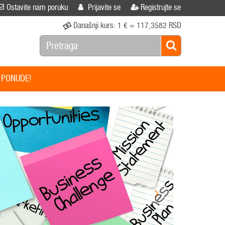
Ostavite nam poruku
Prijavite se
Registrujte se
Današnji kurs:
1 € = 117,3582 RSD
 PONUDE!
›