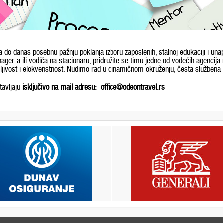
 do danas posebnu pažnju poklanja izboru zaposlenih, stalnoj edukaciji i una
nager-a ili vodiča na stacionaru, pridružite se timu jedne od vodećih agencija
žljivost i elokvenstnost. Nudimo rad u dinamičnom okruženju, česta službena
tavljaju
isključivo na mail adresu:
office@odeontravel.rs