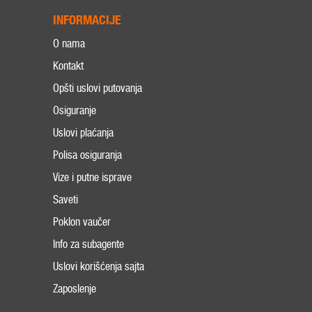
INFORMACIJE
O nama
Kontakt
Opšti uslovi putovanja
Osiguranje
Uslovi plaćanja
Polisa osiguranja
Vize i putne isprave
Saveti
Poklon vaučer
Info za subagente
Uslovi korišćenja sajta
Zaposlenje