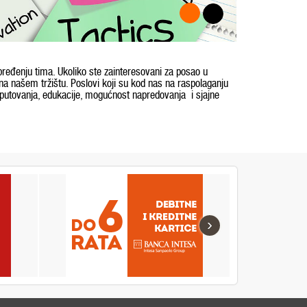
pređenju tima. Ukoliko ste zainteresovani za posao u
 na našem tržištu. Poslovi koji su kod nas na raspolaganju
 putovanja, edukacije, mogućnost napredovanja i sjajne
›