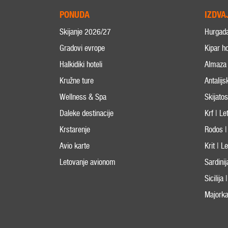
PONUDA
IZDVA
Skijanje 2026/27
Hurgad
Gradovi evrope
Kipar ho
Halkidiki hoteli
Almaza 
Kružne ture
Antalijs
Wellness & Spa
Skijato
Daleke destinacije
Krf | L
Krstarenje
Rodos |
Avio karte
Krit | 
Letovanje avionom
Sardini
Sicilija
Majorka