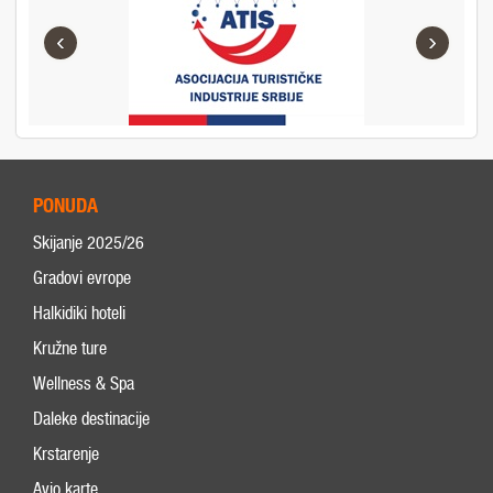
‹
›
PONUDA
Skijanje 2025/26
Gradovi evrope
Halkidiki hoteli
Kružne ture
Wellness & Spa
Daleke destinacije
Krstarenje
Avio karte