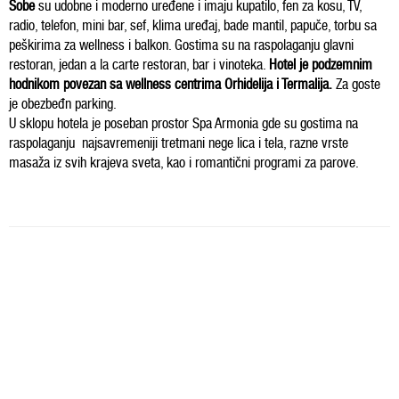
Sobe
su udobne i moderno uređene i imaju kupatilo, fen za kosu, TV,
radio, telefon, mini bar, sef, klima uređaj, bade mantil, papuče, torbu sa
peškirima za wellness i balkon. Gostima su na raspolaganju glavni
restoran, jedan a la carte restoran, bar i vinoteka.
Hotel je podzemnim
hodnikom povezan sa wellness centrima Orhidelija i Termalija.
Za goste
je obezbeđn parking.
U sklopu hotela je poseban prostor Spa Armonia gde su gostima na
raspolaganju najsavremeniji tretmani nege lica i tela, razne vrste
masaža iz svih krajeva sveta, kao i romantični programi za parove.