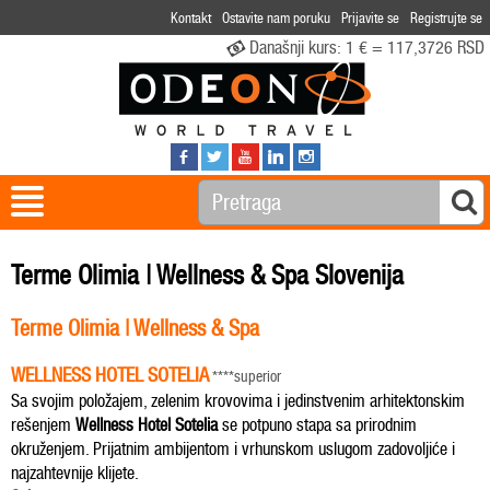
Kontakt
Ostavite nam poruku
Prijavite se
Registrujte se
Današnji kurs:
1 € = 117,3726 RSD
Terme Olimia | Wellness & Spa Slovenija
Terme Olimia | Wellness & Spa
WELLNESS HOTEL SOTELIA
****superior
Sa svojim položajem, zelenim krovovima i jedinstvenim arhitektonskim
rešenjem
Wellness Hotel Sotelia
se potpuno stapa sa prirodnim
okruženjem. Prijatnim ambijentom i vrhunskom uslugom zadovoljiće i
najzahtevnije klijete.