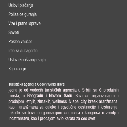
Uslovi plaćanja
Polisa osiguranja
Vize i putne isprave
Saveti
Poklon vaučer
Info za subagente
Uslovi korišćenja sajta
Zaposlenje
Turistička agencija Odeon World Travel
jedna je od vodećih turističkih agencija u Srbiji, sa 6 prodajnih
mesta, u
Beogradu i
Novom Sadu
. Bavi se organizacijom i
prodajom letnjih, zimskih, wellness & spa, city break aranžmana,
kao i aranžmana za daleke i egzotične destinacije i krstarenja,
takođe se bavi i organizacijom seminara i kongresa u zemlji i
inostranstvu, kao i prodajom avio karata za ceo svet.