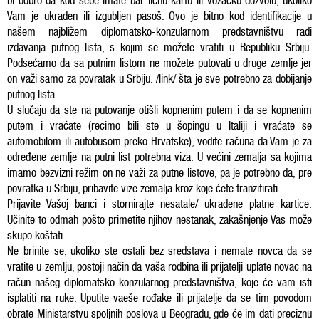
bi dobro da kod sebe imate bar ličnu kartu ili vozačku dozvolu, ukoliko
Vam je ukraden ili izgubljen pasoš. Ovo je bitno kod identifikacije u
našem najbližem diplomatsko-konzularnom predstavništvu radi
izdavanja putnog lista, s kojim se možete vratiti u Republiku Srbiju.
Podsećamo da sa putnim listom ne možete putovati u druge zemlje jer
on važi samo za povratak u Srbiju. /link/ šta je sve potrebno za dobijanje
putnog lista.
U slučaju da ste na putovanje otišli kopnenim putem i da se kopnenim
putem i vraćate (recimo bili ste u šopingu u Italiji i vraćate se
automobilom ili autobusom preko Hrvatske), vodite računa da Vam je za
određene zemlje na putni list potrebna viza. U većini zemalja sa kojima
imamo bezvizni režim on ne važi za putne listove, pa je potrebno da, pre
povratka u Srbiju, pribavite vize zemalja kroz koje ćete tranzitirati.
Prijavite Vašoj banci i stornirajte nesatale/ ukradene platne kartice.
Učinite to odmah pošto primetite njihov nestanak, zakašnjenje Vas može
skupo koštati.
Ne brinite se, ukoliko ste ostali bez sredstava i nemate novca da se
vratite u zemlju, postoji način da vaša rodbina ili prijatelji uplate novac na
račun našeg diplomatsko-konzularnog predstavništva, koje će vam isti
isplatiti na ruke. Uputite vaeše rođake ili prijatelje da se tim povodom
obrate Ministarstvu spoljnih poslova u Beogradu, gde će im dati preciznu