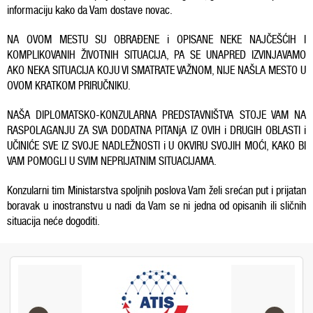
informaciju kako da Vam dostave novac.
NA OVOM MESTU SU OBRAĐENE i OPISANE NEKE NAJČEŠĆIH I
KOMPLIKOVANIH ŽIVOTNIH SITUACIJA, PA SE UNAPRED IZVINJAVAMO
AKO NEKA SITUACIJA KOJU VI SMATRATE VAŽNOM, NIJE NAŠLA MESTO U
OVOM KRATKOM PRIRUČNIKU.
NAŠA DIPLOMATSKO-KONZULARNA PREDSTAVNIŠTVA STOJE VAM NA
RASPOLAGANJU ZA SVA DODATNA PITANjA IZ OVIH i DRUGIH OBLASTI i
UČINIĆE SVE IZ SVOJE NADLEŽNOSTI i U OKVIRU SVOJIH MOĆI, KAKO BI
VAM POMOGLI U SVIM NEPRIJATNIM SITUACIJAMA.
Konzularni tim Ministarstva spoljnih poslova Vam želi srećan put i prijatan
boravak u inostranstvu u nadi da Vam se ni jedna od opisanih ili sličnih
situacija neće dogoditi.