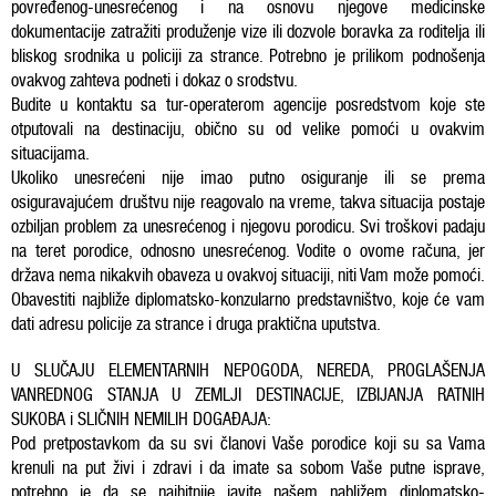
povređenog-unesrećenog i na osnovu njegove medicinske
dokumentacije zatražiti produženje vize ili dozvole boravka za roditelja ili
bliskog srodnika u policiji za strance. Potrebno je prilikom podnošenja
ovakvog zahteva podneti i dokaz o srodstvu.
Budite u kontaktu sa tur-operaterom agencije posredstvom koje ste
otputovali na destinaciju, obično su od velike pomoći u ovakvim
situacijama.
Ukoliko unesrećeni nije imao putno osiguranje ili se prema
osiguravajućem društvu nije reagovalo na vreme, takva situacija postaje
ozbiljan problem za unesrećenog i njegovu porodicu. Svi troškovi padaju
na teret porodice, odnosno unesrećenog. Vodite o ovome računa, jer
država nema nikakvih obaveza u ovakvoj situaciji, niti Vam može pomoći.
Obavestiti najbliže diplomatsko-konzularno predstavništvo, koje će vam
dati adresu policije za strance i druga praktična uputstva.
U SLUČAJU ELEMENTARNIH NEPOGODA, NEREDA, PROGLAŠENJA
VANREDNOG STANJA U ZEMLJI DESTINACIJE, IZBIJANJA RATNIH
SUKOBA i SLIČNIH NEMILIH DOGAĐAJA:
Pod pretpostavkom da su svi članovi Vaše porodice koji su sa Vama
krenuli na put živi i zdravi i da imate sa sobom Vaše putne isprave,
potrebno je da se najhitnije javite našem nabližem diplomatsko-