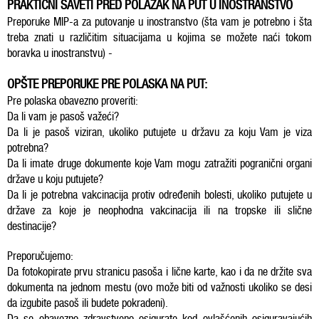
PRAKTIČNI SAVETI PRED POLAZAK NA PUT U INOSTRANSTVO
Preporuke MIP-a za putovanje u inostranstvo (šta vam je potrebno i šta
treba znati u različitim situacijama u kojima se možete naći tokom
boravka u inostranstvu) -
OPŠTE PREPORUKE PRE POLASKA NA PUT:
Pre polaska obavezno proveriti:
Da li vam je pasoš važeći?
Da li je pasoš viziran, ukoliko putujete u državu za koju Vam je viza
potrebna?
Da li imate druge dokumente koje Vam mogu zatražiti pogranični organi
države u koju putujete?
Da li je potrebna vakcinacija protiv određenih bolesti, ukoliko putujete u
države za koje je neophodna vakcinacija ili na tropske ili slične
destinacije?
Preporučujemo:
Da fotokopirate prvu stranicu pasoša i lične karte, kao i da ne držite sva
dokumenta na jednom mestu (ovo može biti od važnosti ukoliko se desi
da izgubite pasoš ili budete pokradeni).
Da se obavezno zdravstveno osigurate kod ovlašćenih osiguravajućih