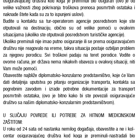
osiguravajućeg društva kod koga je preminuli bio osiguran (ovo je od
velike važnosti zbog pokrivanja troškova prenosa posmrtnih ostataka i
naknade štete kada su za to ispunjeni uslovi).
Budite u kontaktu sa tur-operaterom agencije posredstvom koje ste
otputovali na destinaciju, obično su od velike pomoći u ovakvim
situacijama (ukoliko ste otputovali posredstvom turističke agencije).
Ukoliko preminuli nije imao putno osiguranje ili se prema osiguravajućem
društvu nije reagovalo na vreme, takva situacija postaje ozbiljan problem
za njegovu porodicu. Svi troškovi padaju na teret porodice. Vodite o
ovome računa, jer država nema nikakvih obaveza u ovakvoj situaciji, niti
Vam može pomoći.
Obavestite najbliže diplomatsko-konzularno predstavništvo, koje će Vam
dati detaljnija uputstva po pitanju organizacije transporta, kontakta sa
pogrebnim zavodom i izrade potrebne dokumentacije za transport
posmrtnih ostataka, (ovo je bitno kako bi ste povezali osiguravajuće
društvo sa našim diplomatsko-konzularnim predstavništvom).
U SLUČAJU POVREDE ILI POTREBE ZA HITNOM MEDICINSKOM
ZAŠTITOM:
U roku od 24 sata od nastanka nemilog događaja, obavestite a ne i kol-
centar osiguravajućeg društva kod koga je preminuli-nastradali bio