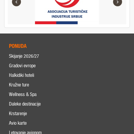
‹
›
PONUDA
Skijanje 2026/27
Gradovi evrope
Halkidiki hoteli
Kružne ture
Wellness & Spa
Daleke destinacije
Krstarenje
Avio karte
Letovanje avionom