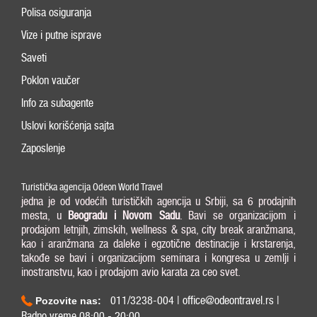
Polisa osiguranja
Vize i putne isprave
Saveti
Poklon vaučer
Info za subagente
Uslovi korišćenja sajta
Zaposlenje
Turistička agencija Odeon World Travel
jedna je od vodećih turističkih agencija u Srbiji, sa 6 prodajnih
mesta, u
Beogradu i
Novom Sadu
. Bavi se organizacijom i
prodajom letnjih, zimskih, wellness & spa, city break aranžmana,
kao i aranžmana za daleke i egzotične destinacije i krstarenja,
takođe se bavi i organizacijom seminara i kongresa u zemlji i
inostranstvu, kao i prodajom avio karata za ceo svet.
011/3238-004 | office@odeontravel.rs |
Pozovite nas:
Radno vreme 08:00 - 20:00