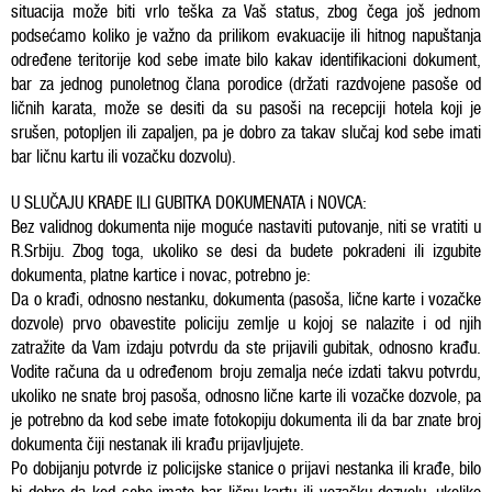
situacija može biti vrlo teška za Vaš status, zbog čega još jednom
podsećamo koliko je važno da prilikom evakuacije ili hitnog napuštanja
određene teritorije kod sebe imate bilo kakav identifikacioni dokument,
bar za jednog punoletnog člana porodice (držati razdvojene pasoše od
ličnih karata, može se desiti da su pasoši na recepciji hotela koji je
srušen, potopljen ili zapaljen, pa je dobro za takav slučaj kod sebe imati
bar ličnu kartu ili vozačku dozvolu).
U SLUČAJU KRAĐE ILI GUBITKA DOKUMENATA i NOVCA:
Bez validnog dokumenta nije moguće nastaviti putovanje, niti se vratiti u
R.Srbiju. Zbog toga, ukoliko se desi da budete pokradeni ili izgubite
dokumenta, platne kartice i novac, potrebno je:
Da o krađi, odnosno nestanku, dokumenta (pasoša, lične karte i vozačke
dozvole) prvo obavestite policiju zemlje u kojoj se nalazite i od njih
zatražite da Vam izdaju potvrdu da ste prijavili gubitak, odnosno krađu.
Vodite računa da u određenom broju zemalja neće izdati takvu potvrdu,
ukoliko ne ѕnate broj pasoša, odnosno lične karte ili vozačke dozvole, pa
je potrebno da kod sebe imate fotokopiju dokumenta ili da bar znate broj
dokumenta čiji nestanak ili krađu prijavljujete.
Po dobijanju potvrde iz policijske stanice o prijavi nestanka ili krađe, bilo