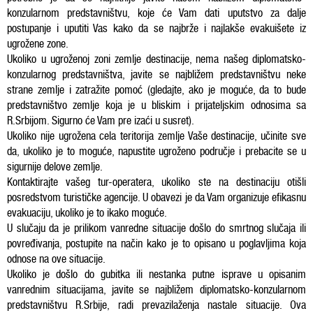
konzularnom predstavništvu, koje će Vam dati uputstvo za dalje
postupanje i uputiti Vas kako da se najbrže i najlakše evakuišete iz
ugrožene zone.
Ukoliko u ugroženoj zoni zemlje destinacije, nema našeg diplomatsko-
konzularnog predstavništva, javite se najbližem predstavništvu neke
strane zemlje i zatražite pomoć (gledajte, ako je moguće, da to bude
predstavništvo zemlje koja je u bliskim i prijateljskim odnosima sa
R.Srbijom. Sigurno će Vam pre izaći u susret).
Ukoliko nije ugrožena cela teritorija zemlje Vaše destinacije, učinite sve
da, ukoliko je to moguće, napustite ugroženo područje i prebacite se u
sigurnije delove zemlje.
Kontaktirajte vašeg tur-operatera, ukoliko ste na destinaciju otišli
posredstvom turističke agencije. U obavezi je da Vam organizuje efikasnu
evakuaciju, ukoliko je to ikako moguće.
U slučaju da je prilikom vanredne situacije došlo do smrtnog slučaja ili
povređivanja, postupite na način kako je to opisano u poglavljima koja
odnose na ove situacije.
Ukoliko je došlo do gubitka ili nestanka putne isprave u opisanim
vanrednim situacijama, javite se najbližem diplomatsko-konzularnom
predstavništvu R.Srbije, radi prevazilaženja nastale situacije. Ova