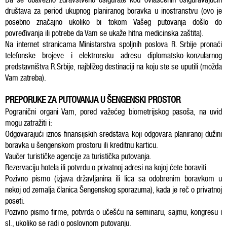
društava za period ukupnog planiranog boravka u inostranstvu (ovo je
posebno značajno ukoliko bi tokom Vašeg putovanja došlo do
povređivanja ili potrebe da Vam se ukaže hitna medicinska zaštita).
Na internet stranicama Ministarstva spoljnih poslova R. Srbije pronaći
telefonske brojeve i elektronsku adresu diplomatsko-konzularnog
predstavništva R.Srbije, najbližeg destinaciji na koju ste se uputili (možda
Vam zatreba).
PREPORUKE ZA PUTOVANJA U ŠENGENSKI PROSTOR
Pogranični organi Vam, pored važećeg biometrijskog pasoša, na uvid
mogu zatražiti i:
Odgovarajući iznos finansijskih sredstava koji odgovara planiranoj dužini
boravka u šengenskom prostoru ili kreditnu karticu.
Vaučer turističke agencije za turistička putovanja.
Rezervaciju hotela ili potvrdu o privatnoj adresi na kojoj ćete boraviti.
Pozivno pismo (izjava državljanina ili lica sa odobrenim boravkom u
nekoj od zemalja članica Šengenskog sporazuma), kada je reč o privatnoj
poseti.
Pozivno pismo firme, potvrda o učešću na seminaru, sajmu, kongresu i
sl., ukoliko se radi o poslovnom putovanju.