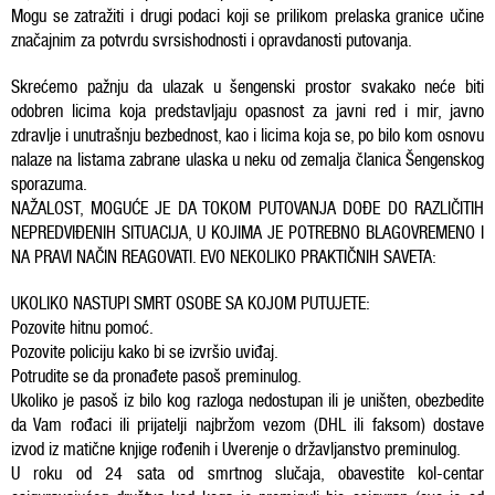
Mogu se zatražiti i drugi podaci koji se prilikom prelaska granice učine
značajnim za potvrdu svrsishodnosti i opravdanosti putovanja.
Skrećemo pažnju da ulazak u šengenski prostor svakako neće biti
odobren licima koja predstavljaju opasnost za javni red i mir, javno
zdravlje i unutrašnju bezbednost, kao i licima koja se, po bilo kom osnovu
nalaze na listama zabrane ulaska u neku od zemalja članica Šengenskog
sporazuma.
NAŽALOST, MOGUĆE JE DA TOKOM PUTOVANJA DOĐE DO RAZLIČITIH
NEPREDVIĐENIH SITUACIJA, U KOJIMA JE POTREBNO BLAGOVREMENO I
NA PRAVI NAČIN REAGOVATI. EVO NEKOLIKO PRAKTIČNIH SAVETA:
UKOLIKO NASTUPI SMRT OSOBE SA KOJOM PUTUJETE:
Pozovite hitnu pomoć.
Pozovite policiju kako bi se izvršio uviđaj.
Potrudite se da pronađete pasoš preminulog.
Ukoliko je pasoš iz bilo kog razloga nedostupan ili je uništen, obezbedite
da Vam rođaci ili prijatelji najbržom vezom (DHL ili faksom) dostave
izvod iz matične knjige rođenih i Uverenje o državljanstvo preminulog.
U roku od 24 sata od smrtnog slučaja, obavestite kol-centar