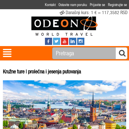
Kontakt
Ostavite nam poruku
Prijavite se
Registrujte se
Današnji kurs:
1 € = 117,3582 RSD
Kružne ture | prolećna i jesenja putovanja