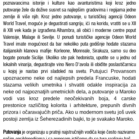
poznavaocima istorije i kulture kao avanturistima koji kroz jedno
putovanje žele da dožive susret sa najlepšim gradovima i regijama jedne
zemlje ili više njih. Kroz jedno putovanje, u turističkoj agenciji Odeon
World Travel, moguće je degustirati sangriju, ići na koridu, vratiti se u XII
ili XIII vek kada je izgrađena Alhambra, ali obići i moderne centre poput
Valensije, Malage ili Sevilje. U ponudi turističke agencije Odeon World
Travel imate mogućnost da bar nekoliko puta godišnje hodate stazama
italijanskih klanova mafije: Korleone, Monreale, Sirakuza, samo su deo
bogate ponude Sicilije. Ukoliko ste pak hedonista, uputite se u jednu od
lokalnih vinarija, degustirajte vino Nero D'avola ili obiđite poslastičarnicu
u kojoj je nastao prvi sladoled na svetu.
Putujuci Provansom
upoznacemo neke od najlepsih predela Francuske, hodati
stazama velikih umetnika i shvatiti odakle inspiracija za
neke od najpoznatjih umetnickih dela, a putovanje u Maroko
vodi vas kroz predele neočekivanih boja, 4 carske
prestonice različitog kolorita i arhitekture, prepunih divnih
prizora i očaravajućih priča. Ako u modernom svetu još uvek
postoji zemlja iz Šeherezadinih bajki, to je svakako Maroko.
Putovanja
je organizuju u pratnji najstručnijih vodiča koje često nazivamo
našim enciklopedijama i sa ponosom ističemo da se ture realizuju baš