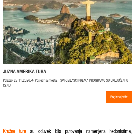
JUZNA AMERIKA TURA
Polazak 23.11.2026.✈ Poslednja mesta! | SVI OBILASCI PREMA PROGRAMU SU UKLJUČENI U
CENU!
Pogledaj više
Kružne ture
su oduvek bila putovanja namenjena hedonistima,