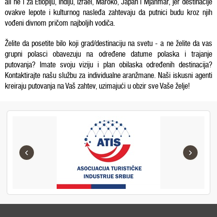
ali ne i za Etiopiju, Indiju, Izrael, Maroko, Japan i Mjanmar, jer destinacije
ovakve lepote i kulturnog nasleđa zahtevaju da putnici budu kroz njih
vođeni divnom pričom najboljih vodiča.
Želite da posetite bilo koji grad/destinaciju na svetu - a ne želite da vas
grupni polasci obavezuju na određene datume polaska i trajanje
putovanja? Imate svoju viziju i plan obilaska određenih destinacija?
Kontaktirajte našu službu za individualne aranžmane. Naši iskusni agenti
kreiraju putovanja na Vaš zahtev, uzimajući u obzir sve Vaše želje!
‹
›