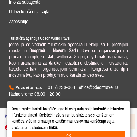
Info za subagente
Uslovi korišćenja sajta
Zaposlenje
Turistička agencija Odeon World Travel
jedna je od vodećih turističkih agencija u Srbiji, sa 6 prodajnih
mesta, u
Beogradu i
Novom Sadu
. Bavi se organizacijom i
prodajom letnjih, zimskih, wellness & spa, city break aranžmana,
kao i aranžmana za daleke i egzotične destinacije i krstarenja,
takođe se bavi i organizacijom seminara i kongresa u zemlji i
inostranstvu, kao i prodajom avio karata za ceo svet.
011/3238-004 | office@odeontravel.rs |
Pozovite nas:
Radno vreme 08:00 - 20:00
Copyright © 2026 Odeon World Travel d.o.o MB 20370424. All Rights Reserved.
Ova stranica koristi kolačiće kako bi osigurala bolje korisničko iskustvo
i funkcionalnost. Koristeći našu stranicu slažete se s korištenjem
kolačića. Više informacija o kolačićima i uslovima korišćenja sajta
pročitajte na sledećem
linku.
OK