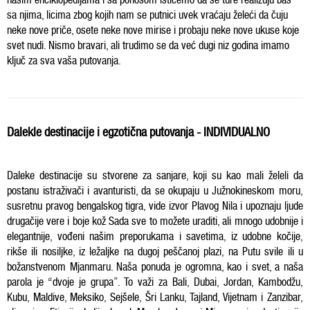
sa njima, licima zbog kojih nam se putnici uvek vraćaju želeći da čuju
neke nove priče, osete neke nove mirise i probaju neke nove ukuse koje
svet nudi. Nismo bravari, ali trudimo se da već dugi niz godina imamo
ključ za sva vaša putovanja.
Dalekle destinacije i egzotična putovanja - INDIVIDUALNO
Daleke destinacije su stvorene za sanjare, koji su kao mali želeli da
postanu istraživači i avanturisti, da se okupaju u Južnokineskom moru,
susretnu pravog bengalskog tigra, vide izvor Plavog Nila i upoznaju ljude
drugačije vere i boje kož Sada sve to možete uraditi, ali mnogo udobnije i
elegantnije, vođeni našim preporukama i savetima, iz udobne kočije,
rikše ili nosiljke, iz ležaljke na dugoj peščanoj plazi, na Putu svile ili u
božanstvenom Mjanmaru. Naša ponuda je ogromna, kao i svet, a naša
parola je “dvoje je grupa”. To važi za Bali, Dubai, Jordan, Kambodžu,
Kubu, Maldive, Meksiko, Sejšele, Šri Lanku, Tajland, Vijetnam i Zanzibar,