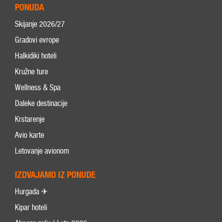
PONUDA
Skijanje 2026/27
Gradovi evrope
Halkidiki hoteli
Kružne ture
Wellness & Spa
Daleke destinacije
Krstarenje
Avio karte
Letovanje avionom
IZDVAJAMO IZ PONUDE
Hurgada ✈
Kipar hoteli