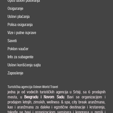
Opšti uslovi putovanja
Osiguranje
Uslovi plaćanja
Polisa osiguranja
Vize i putne isprave
Saveti
Poklon vaučer
Info za subagente
Uslovi korišćenja sajta
Zaposlenje
Turistička agencija Odeon World Travel
jedna je od vodećih turističkih agencija u Srbiji, sa 6 prodajnih
mesta, u
Beogradu i
Novom Sadu
. Bavi se organizacijom i
prodajom letnjih, zimskih, wellness & spa, city break aranžmana,
kao i aranžmana za daleke i egzotične destinacije i krstarenja,
takođe se bavi i organizacijom seminara i kongresa u zemlji i