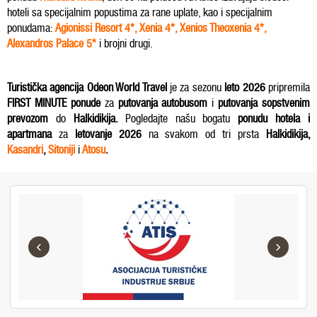
hoteli sa specijalnim popustima za rane uplate, kao i specijalnim
ponudama:
Agionissi Resort 4*
,
Xenia 4*
,
Xenios Theoxenia 4*
,
Alexandros Palace
5*
i brojni drugi.
Turistička agencija Odeon World Travel
je za sezonu
leto 2026
pripremila
FIRST MINUTE ponude
za
putovanja autobusom
i
putovanja sopstvenim
prevozom
do
Halkidikija.
Pogledajte našu bogatu
ponudu
hotela i
apartmana
za
letovanje 2026
na svakom od tri prsta
Halkidikija,
Kasandri
,
Sitoniji
i
Atosu
.
‹
›