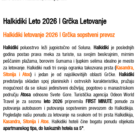
Halkidiki Leto 2026 | Grčka Letovanje
Halkidiki letovanje 2026 | Grčka sopstveni prevoz
Halkidiki
poluostrvo leži jugoistočno od Soluna.
Halkidiki
je poslednjih
godina postao prava meka za turiste, sa svojim beskrajnim, mirnim
peščanim plažama, borovim šumama i ljupkim selima idealno je mesto
za letovanje. Halkidiki nudi tri svoja ogranka takozvana prsta
(
Kasandra
,
Sitonija
i
Atos
)
i jedan je od najslikovitijih oblasti Grčke.
Halkidiki
predstavlja skladan spoj planinskih i ostrvskih karakteristika, pružaju
mogućnost da se iskusi jedinstveni doživljaj, pogotovo u manastriskom
području
Atosa
odnosno Svete Gore. Turistička agencija Odeon World
Travel je za sezonu
leto 2026
pripremila
FIRST MINUTE
ponude za
putovanja autobusom i putovanja sopstvenim prevozom do Halkidikija.
Pogledajte našu ponudu za letovanje na svakom od tri prsta Halkidikija,
Kasandra
,
Sitonija
i
Atos
. Halkidiki hoteli čine bogatu ponudu objekata
apartmanskog tipa, do luskuznih hotela sa 5*
.