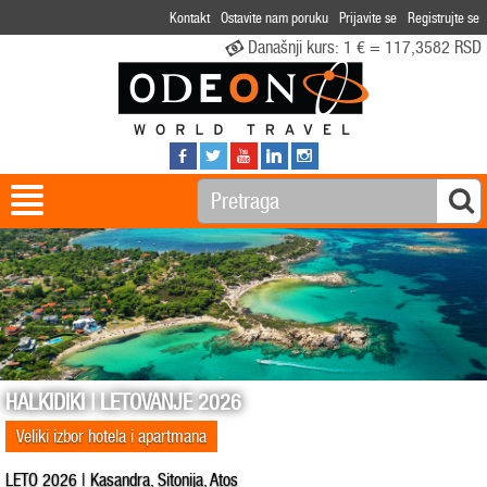
Kontakt
Ostavite nam poruku
Prijavite se
Registrujte se
Današnji kurs:
1 € = 117,3582 RSD
HALKIDIKI | LETOVANJE 2026
Veliki izbor hotela i apartmana
LETO 2026 | Kasandra, Sitonija, Atos