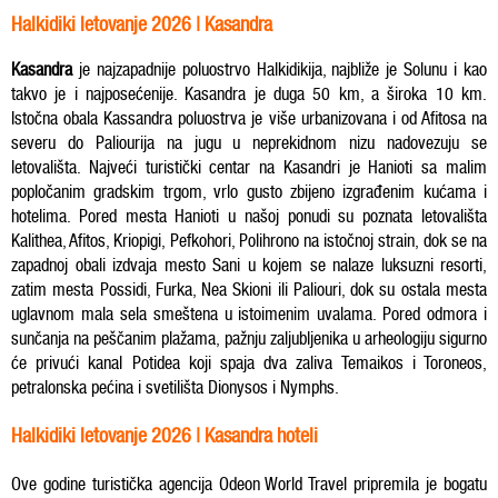
Halkidiki letovanje 2026 | Kasandra
Kasandra
je najzapadnije poluostrvo Halkidikija, najbliže je Solunu i kao
takvo je i najposećenije. Kasandra je duga 50 km, a široka 10 km.
Istočna obala Kassandra poluostrva je više urbanizovana i od Afitosa na
severu do Paliourija na jugu u neprekidnom nizu nadovezuju se
letovališta. Najveći turistički centar na Kasandri je Hanioti sa malim
popločanim gradskim trgom, vrlo gusto zbijeno izgrađenim kućama i
hotelima. Pored mesta Hanioti u našoj ponudi su poznata letovališta
Kalithea, Afitos, Kriopigi, Pefkohori, Polihrono na istočnoj strain, dok se na
zapadnoj obali izdvaja mesto Sani u kojem se nalaze luksuzni resorti,
zatim mesta Possidi, Furka, Nea Skioni ili Paliouri, dok su ostala mesta
uglavnom mala sela smeštena u istoimenim uvalama. Pored odmora i
sunčanja na peščanim plažama, pažnju zaljubljenika u arheologiju sigurno
će privući kanal Potidea koji spaja dva zaliva Temaikos i Toroneos,
petralonska pećina i svetilišta Dionysos i Nymphs.
Halkidiki letovanje 2026 | Kasandra hoteli
Ove godine turistička agencija Odeon World Travel pripremila je bogatu