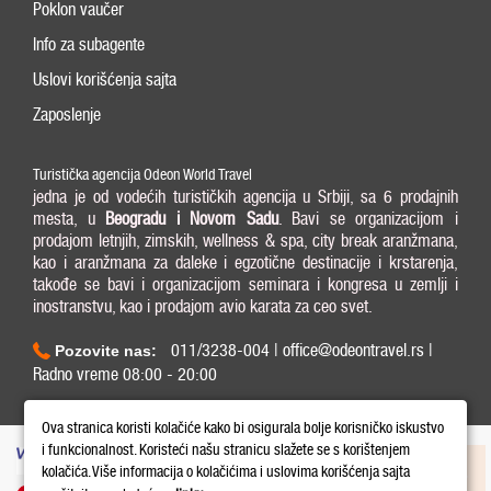
Poklon vaučer
Info za subagente
Uslovi korišćenja sajta
Zaposlenje
Turistička agencija Odeon World Travel
jedna je od vodećih turističkih agencija u Srbiji, sa 6 prodajnih
mesta, u
Beogradu i
Novom Sadu
. Bavi se organizacijom i
prodajom letnjih, zimskih, wellness & spa, city break aranžmana,
kao i aranžmana za daleke i egzotične destinacije i krstarenja,
takođe se bavi i organizacijom seminara i kongresa u zemlji i
inostranstvu, kao i prodajom avio karata za ceo svet.
011/3238-004 | office@odeontravel.rs |
Pozovite nas:
Radno vreme 08:00 - 20:00
Copyright © 2026 Odeon World Travel d.o.o MB 20370424. All Rights Reserved.
Ova stranica koristi kolačiće kako bi osigurala bolje korisničko iskustvo
i funkcionalnost. Koristeći našu stranicu slažete se s korištenjem
kolačića. Više informacija o kolačićima i uslovima korišćenja sajta