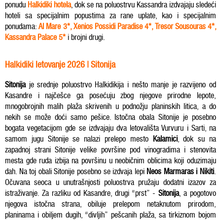
ponudu
Halkidiki hotela
, dok se na poluostrvu Kassandra izdvajaju sledeći
hoteli sa specijalnim popustima za rane uplate, kao i specijalnim
ponudama:
Al Mare 3*
,
Xenios Possidi Paradise 4*
,
Tresor Sousouras 4*
,
Kassandra Palace 5*
i brojni drugi.
Halkidiki letovanje 2026 | Sitonija
Sitonija
je srednje poluostrvo Halkidikija i nešto manje je razvijeno od
Kasandre i najčešce ga posećuju zbog njegove prirodne lepote,
mnogobrojnih malih plaža skrivenih u podnožju planinskih litica, a do
nekih se može doći samo pešice. Istočna obala Sitonije je posebno
bogata vegetacijom gde se izdvajaju dva letovališta Vurvuru i Sarti, na
samom jugu Sitonije se nalazi prelepo mesto
Kalamici
, dok su na
zapadnoj strani Sitonije velike površine pod vinogradima i stenovita
mesta gde ruda izbija na površinu u neobičnim oblicima koji oduzimaju
dah. Na toj obali Sitonije posebno se izdvaja lepi
Neos Marmaras i Nikiti
.
Očuvana seoca u unutrašnjosti poluostrva pružaju dodatni izazov za
istraživanje. Za razliku od Kasandre, drugi “prst” -
Sitonija
, a pogotovo
njegova istočna strana, obiluje prelepom netaknutom prirodom,
planinama i obiljem dugih, “divljih” pešcanih plaža, sa tirkiznom bojom