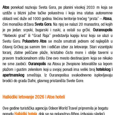
Atos
ponekad nazivaju Sveta Gora, po planini visokoj 2033 m koja se
uzdiže u blizini južne tačke poluostrva i koja ima status autonomne
oblasti već duže od 1000 godina. Većinu teritorije trećeg “prsta” –
Atosa
,
čini monaška država
Sveta Gora
. Na njoj se nalazi 20 manastira, od kojih
je po jedan: srpski, bugarski i ruski, a ostali su grčki.
Ouranoupolis
“Nebeski grad” ili “Grad Raja” predstavlja kapiju kroz koju se ulazi u
Svetu Goru.
Poluostvro Atos
se može smatrati jednom od najlepših u
čitavoj Grčkoj pa samim tim i odličan izbor za letovanje. Stari vizantijski
toranj, zlatne peščane plaže, kristalno čisto more i obilje taverni u
pravom tradicionalnom stilu čine ovo mesto destinacijom koja se nikako
ne sme zaobići.
Ouranopolis
na Atosu je živopisno letovalište sa lepom
plažom i gustim zelenilom koji u svojoj ponudi ima veliki broj
hotelskog i
apartmanskog
smeštaja. Iz Ouranopolisa svakodnevno isplovljavaju
brodići do grada Dafni, glavnog pristaništa Svete Gore.
Halkidiki letovanje 2026 | Atos hoteli
Ove godine turistička agencija Odeon World Travel pripremila je bogatu
ponudu
Halkidiki hotela
, dok se na poluostrvu Athos izdvajaju sledeći