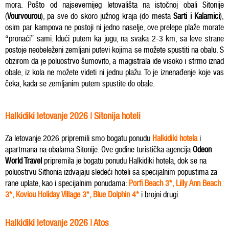
mora. Pošto od najsevernijeg letovališta na istočnoj obali Sitonije
(
Vourvourou
), pa sve do skoro južnog kraja (do mesta
Sarti i Kalamici
),
osim par kampova ne postoji ni jedno naselje, ove prelepe plaže morate
“pronaći” sami. Idući putem ka jugu, na svaka 2-3 km, sa leve strane
postoje neobeleženi zemljani putevi kojima se možete spustiti na obalu. S
obzirom da je poluostrvo šumovito, a magistrala ide visoko i strmo iznad
obale, iz kola ne možete videti ni jednu plažu. To je iznenađenje koje vas
čeka, kada se zemljanim putem spustite do obale.
Halkidiki letovanje 2026 | Sitonija hoteli
Za letovanje 2026 pripremili smo bogatu ponudu
Halkidiki hotela
i
apartmana na obalama Sitonije. Ove godine turistička agencija
Odeon
World Travel
pripremila je bogatu ponudu Halkidiki hotela, dok se na
poluostrvu Sithonia izdvajaju sledeći hoteli sa specijalnim popustima za
rane uplate, kao i specijalnim ponudama:
Porfi Beach 3*
,
Lilly Ann Beach
3*
,
Koviou Holiday Village 3*
,
Blue Dolphin 4*
i brojni drugi.
Halkidiki letovanje 2026 | Atos