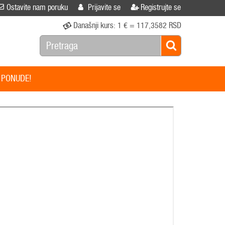
Ostavite nam poruku
Prijavite se
Registrujte se
Današnji kurs:
1 € = 117,3582 RSD
 PONUDE!