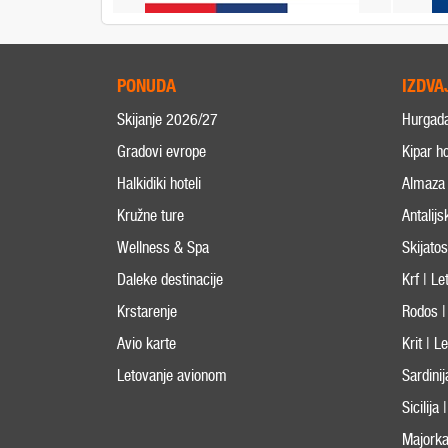
PONUDA
IZDVA
Skijanje 2026/27
Hurgad
Gradovi evrope
Kipar ho
Halkidiki hoteli
Almaza 
Kružne ture
Antalijs
Wellness & Spa
Skijato
Daleke destinacije
Krf | L
Krstarenje
Rodos |
Avio karte
Krit | 
Letovanje avionom
Sardini
Sicilija
Majorka