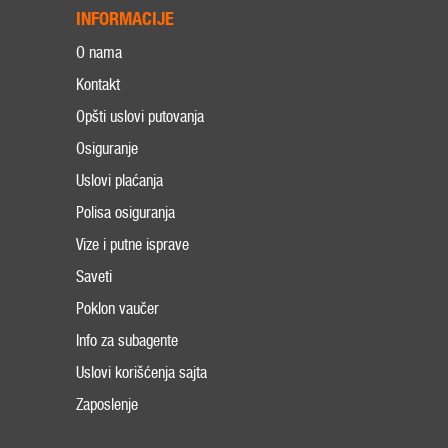
INFORMACIJE
O nama
Kontakt
Opšti uslovi putovanja
Osiguranje
Uslovi plaćanja
Polisa osiguranja
Vize i putne isprave
Saveti
Poklon vaučer
Info za subagente
Uslovi korišćenja sajta
Zaposlenje