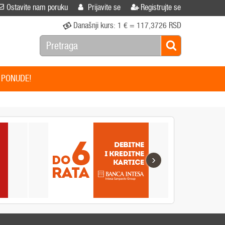
Ostavite nam poruku
Prijavite se
Registrujte se
Današnji kurs:
1 € = 117,3726 RSD
 PONUDE!
›