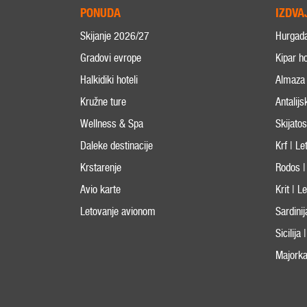
PONUDA
IZDVA
Skijanje 2026/27
Hurgad
Gradovi evrope
Kipar ho
Halkidiki hoteli
Almaza 
Kružne ture
Antalijs
Wellness & Spa
Skijato
Daleke destinacije
Krf | L
Krstarenje
Rodos |
Avio karte
Krit | 
Letovanje avionom
Sardini
Sicilija
Majorka