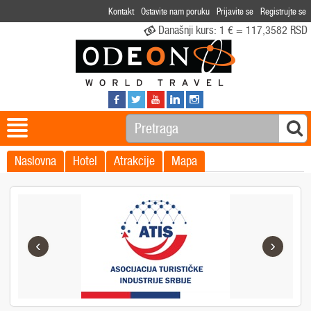
Kontakt
Ostavite nam poruku
Prijavite se
Registrujte se
Današnji kurs:
1 € = 117,3582 RSD
Naslovna
Hotel
Atrakcije
Mapa
‹
›