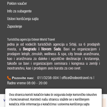
Poklon vaučer
Info za subagente
Uslovi korišćenja sajta
Zaposlenje
Turistička agencija Odeon World Travel
jedna je od vodećih turističkih agencija u Srbiji, sa 6 prodajnih
mesta, u
Beogradu i
Novom Sadu
. Bavi se organizacijom i
prodajom letnjih, zimskih, wellness & spa, city break aranžmana,
kao i aranžmana za daleke i egzotične destinacije i krstarenja,
takođe se bavi i organizacijom seminara i kongresa u zemlji i
inostranstvu, kao i prodajom avio karata za ceo svet.
011/3238-004 | office@odeontravel.rs |
Pozovite nas:
Radno vreme 08:00 - 20:00
Copyright © 2026 Odeon World Travel d.o.o MB 20370424. All Rights Reserved.
Ova stranica koristi kolačiće kako bi osigurala bolje korisničko iskustvo
i funkcionalnost. Koristeći našu stranicu slažete se s korištenjem
kolačića. Više informacija o kolačićima i uslovima korišćenja sajta