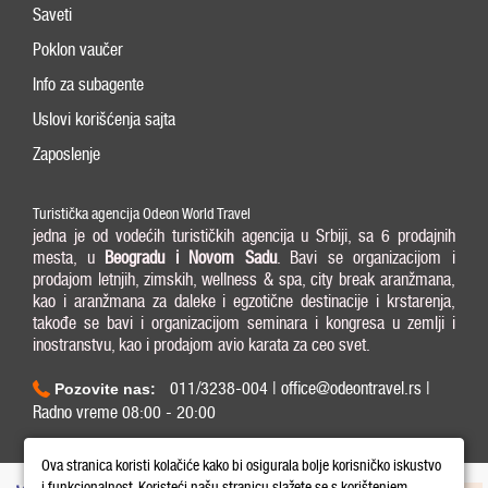
Saveti
Poklon vaučer
Info za subagente
Uslovi korišćenja sajta
Zaposlenje
Turistička agencija Odeon World Travel
jedna je od vodećih turističkih agencija u Srbiji, sa 6 prodajnih
mesta, u
Beogradu i
Novom Sadu
. Bavi se organizacijom i
prodajom letnjih, zimskih, wellness & spa, city break aranžmana,
kao i aranžmana za daleke i egzotične destinacije i krstarenja,
takođe se bavi i organizacijom seminara i kongresa u zemlji i
inostranstvu, kao i prodajom avio karata za ceo svet.
011/3238-004 | office@odeontravel.rs |
Pozovite nas:
Radno vreme 08:00 - 20:00
Copyright © 2026 Odeon World Travel d.o.o MB 20370424. All Rights Reserved.
Ova stranica koristi kolačiće kako bi osigurala bolje korisničko iskustvo
i funkcionalnost. Koristeći našu stranicu slažete se s korištenjem