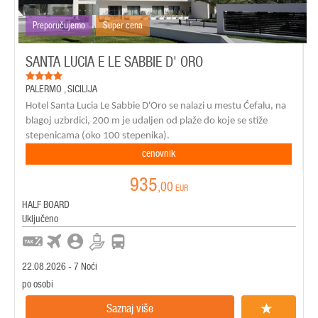
Preporučujemo
Super cena
SANTA LUCIA E LE SABBIE D' ORO
PALERMO
,
SICILIJA
Hotel
Santa Lucia Le Sabbie D'Oro
se nalazi u mestu Ćefalu, na
blagoj uzbrdici, 200 m je udaljen od plaže do koje se stiže
stepenicama (oko 100 stepenika).
cenovnik
935
,00
EUR
HALF BOARD
Uključeno
22.08.2026 - 7 Noći
po osobi
Saznaj više