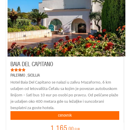
BAIA DEL CAPITANO
PALERMO
,
SICILIJA
Hotel Baia Del Capitano se nalazi u zalivu Mazaforno, 6 km
udaljen od letovališta Ćefalu sa kojim je povezan autobuskom
linijom – šatl bus 10 eur po osobi po pravcu. Od peščane plaže
je udaljen oko 400 metara gde su ležaljke i suncobrani
besplatni za goste hotela.
cenovnik
1.165
,00
EUR