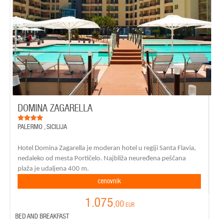
DOMINA ZAGARELLA
PALERMO
,
SICILIJA
Hotel Domina Zagarella je moderan hotel u regiji Santa Flavia,
nedaleko
od mesta Portičelo. Najbliža neuređena peščana
plaža je udaljena 400 m.
cenovnik
1.075
,00
EUR
BED AND BREAKFAST