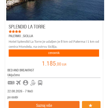
SPLENDID LA TORRE
PALERMO
,
SICILIJA
Hotel Splendid La Torre je udaljen je 8 km od Palerma i 1 km od
centra Mondela, na ostrvu Sicilija.
cenovnik
1.185
,00
EUR
BED AND BREAKFAST
Uključeno
22.08.2026 - 7 Noći
po osobi
Saznaj više