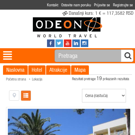
Kontakt
Ostavite nam poruku
Prijavite se
Registrujte se
Današnji kurs:
1 € = 117,3582 RSD
Naslovna
Hotel
Atrakcije
Mapa
19
Rezultati pretrage
prikazanih rezultata
Početna strana
Lokacija