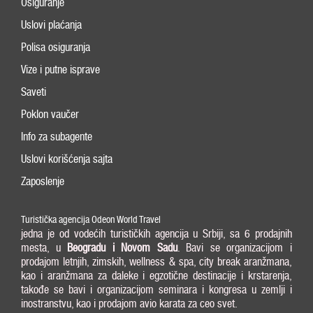
Osiguranje
Uslovi plaćanja
Polisa osiguranja
Vize i putne isprave
Saveti
Poklon vaučer
Info za subagente
Uslovi korišćenja sajta
Zaposlenje
Turistička agencija Odeon World Travel
jedna je od vodećih turističkih agencija u Srbiji, sa 6 prodajnih
mesta, u
Beogradu i
Novom Sadu
. Bavi se organizacijom i
prodajom letnjih, zimskih, wellness & spa, city break aranžmana,
kao i aranžmana za daleke i egzotične destinacije i krstarenja,
takođe se bavi i organizacijom seminara i kongresa u zemlji i
inostranstvu, kao i prodajom avio karata za ceo svet.