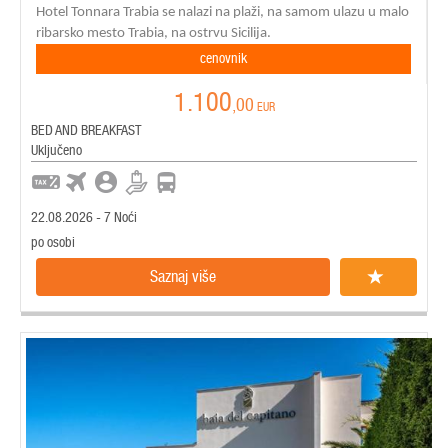
Hotel Tonnara Trabia se nalazi na plaži, na samom ulazu u malo
ribarsko mesto Trabia, na ostrvu Sicilija.
cenovnik
1.100
,00
EUR
BED AND BREAKFAST
Uključeno
22.08.2026 - 7 Noći
po osobi
Saznaj više