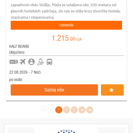
zapadnom delu Sicilije. Plaža je udaljena oko 100 metara od
glavnih hotelskih sadržaja, do nje se stiže kroz dvorište hotela,
stazicama i stepenicama.
cenovnik
1.215
,00
EUR
HALF BOARD
Uključeno
22.08.2026 - 7 Noći
po osobi
Saznaj više
1
2
3