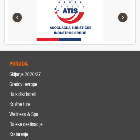
‹
›
PONUDA
Skijanje 2026/27
Gradovi evrope
Halkidiki hoteli
Kružne ture
Wellness & Spa
Daleke destinacije
Krstarenje