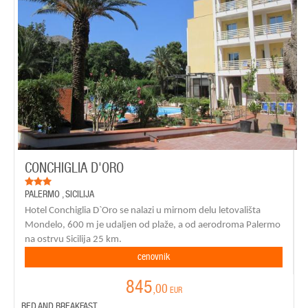
CONCHIGLIA D'ORO
PALERMO
,
SICILIJA
Hotel
Conchiglia D`Oro
se nalazi u mirnom delu letovališta
Mondelo, 600 m je udaljen od plaže, a od aerodroma Palermo
na ostrvu Sicilija 25 km.
cenovnik
845
,00
EUR
BED AND BREAKFAST