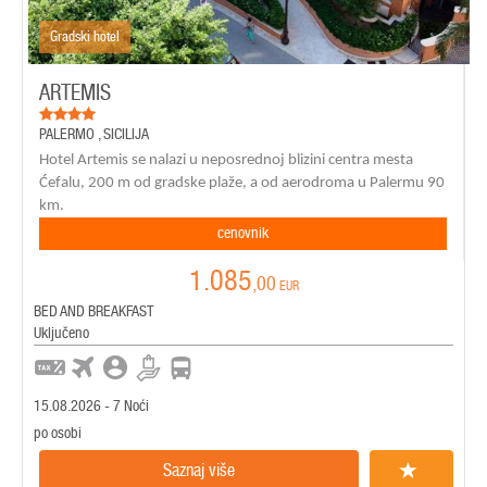
Gradski hotel
ARTEMIS
PALERMO
,
SICILIJA
Hotel Artemis se nalazi u neposrednoj blizini centra mesta
Ćefalu, 200 m od gradske plaže, a od aerodroma u Palermu 90
km.
cenovnik
1.085
,00
EUR
BED AND BREAKFAST
Uključeno
15.08.2026 - 7 Noći
po osobi
Saznaj više