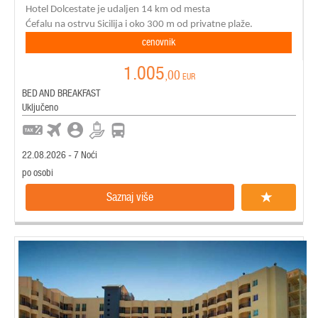
Hotel Dolcestate
je udaljen
14 km od mesta
Ćefalu na ostrvu Sicilija i oko 300 m od privatne plaže.
cenovnik
1.005
,00
EUR
BED AND BREAKFAST
Uključeno
22.08.2026 - 7 Noći
po osobi
Saznaj više