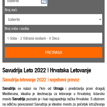
Broj noći
Broj soba i osoba
1 Soba - 2 Odrasla osoba/e - 0 Deca
PRETRAGA
Savudrija Leto 2022 | Hrvatska Letovanje
Savudrija letovanje 2022 | sopstveni prevoz
Savudrija
se nalazi na 7km od
Umaga
i predstavlja pravi dragulj
Mediterana, idealna je destinacija za letovanje u Hrvatskoj. Istarsko
mesto
Savudrija
poznato je i kao najzapadnija tačka Hrvatske. S obzirom
na odličnu povezanost Savudrija je idealno mesto za početak istraživanja