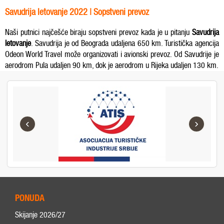
Savudrija letovanje 2022 | Sopstveni prevoz
Naši putnici najčešće biraju sopstveni prevoz kada je u pitanju
Savudrija
letovanje
. Savudrija je od Beograda udaljena 650 km. Turistička agencija
Odeon World Travel može organizovati i avionski prevoz. Od Savudrije je
aerodrom Pula udaljen 90 km, dok je aerodrom u Rijeka udaljen 130 km.
‹
›
PONUDA
Skijanje 2026/27