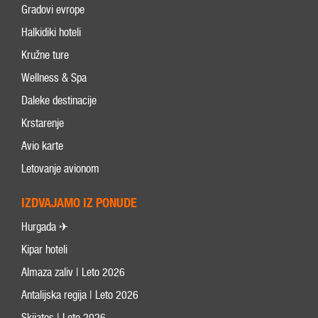
Gradovi evrope
Halkidiki hoteli
Kružne ture
Wellness & Spa
Daleke destinacije
Krstarenje
Avio karte
Letovanje avionom
IZDVAJAMO IZ PONUDE
Hurgada ✈
Kipar hoteli
Almaza zaliv | Leto 2026
Antalijska regija | Leto 2026
Skijatos | Leto 2026