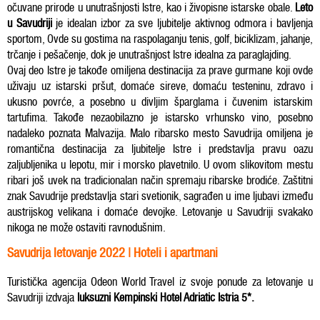
očuvane prirode u unutrašnjosti Istre, kao i živopisne istarske obale.
Leto
u Savudriji
je idealan izbor za sve ljubitelje aktivnog odmora i bavljenja
sportom, Ovde su gostima na raspolaganju tenis, golf, biciklizam, jahanje,
trčanje i pešačenje, dok je unutrašnjost Istre idealna za paraglajding.
Ovaj deo Istre je takođe omiljena destinacija za prave gurmane koji ovde
uživaju uz istarski pršut, domaće sireve, domaću testeninu, zdravo i
ukusno povrće, a posebno u divljim šparglama i čuvenim istarskim
tartufima. Takođe nezaobilazno je istarsko vrhunsko vino, posebno
nadaleko poznata Malvazija. Malo ribarsko mesto Savudrija omiljena je
romantična destinacija za ljubitelje Istre i predstavlja pravu oazu
zaljubljenika u lepotu, mir i morsko plavetnilo. U ovom slikovitom mestu
ribari još uvek na tradicionalan način spremaju ribarske brodiće. Zaštitni
znak Savudrije predstavlja stari svetionik, sagrađen u ime ljubavi između
austrijskog velikana i domaće devojke. Letovanje u Savudriji svakako
nikoga ne može ostaviti ravnodušnim.
Savudrija letovanje 2022 | Hoteli i apartmani
Turistička agencija Odeon World Travel iz svoje ponude za letovanje u
Savudriji izdvaja
luksuzni Kempinski Hotel Adriatic Istria 5*.