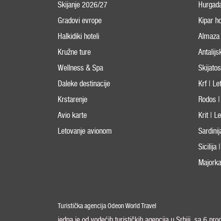
Skijanje 2026/27
Hurgad
Gradovi evrope
Kipar ho
Halkidiki hoteli
Almaza 
Kružne ture
Antalijs
Wellness & Spa
Skijato
Daleke destinacije
Krf | L
Krstarenje
Rodos |
Avio karte
Krit | 
Letovanje avionom
Sardini
Sicilija
Majorka
Turistička agencija Odeon World Travel
jedna je od vodećih turističkih agencija u Srbiji, sa 6 pr