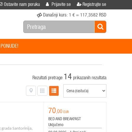
Ostavite nam poruku
Prijavite se
Registrujte se
Današnji kurs:
1 € = 117,3582 RSD
 PONUDE!
14
Rezultati pretrage
prikazanih rezultata
70
,00
EUR
BED AND BREAKFAST
Uključeno
g grada Santorinija,