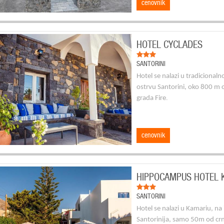
cenovnik
HOTEL CYCLADES
SANTORINI
Hotel se nalazi u tradicional
ostrvu Santorini, oko 800 m 
.
grada Fire
cenovnik
HIPPOCAMPUS HOTEL 
SANTORINI
Hotel se nalazi u Kamariu, na 
Santorinija, samo 50m od cr