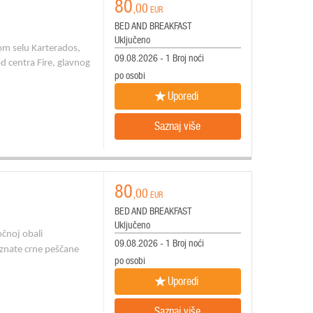
80
,00
EUR
BED AND BREAKFAST
Uključeno
nom selu Karterados,
09.08.2026 - 1 Broj noći
 centra Fire, glavnog
po osobi
Uporedi
Saznaj više
80
,00
EUR
BED AND BREAKFAST
Uključeno
točnoj obali
09.08.2026 - 1 Broj noći
oznate crne peščane
po osobi
Uporedi
Saznaj više