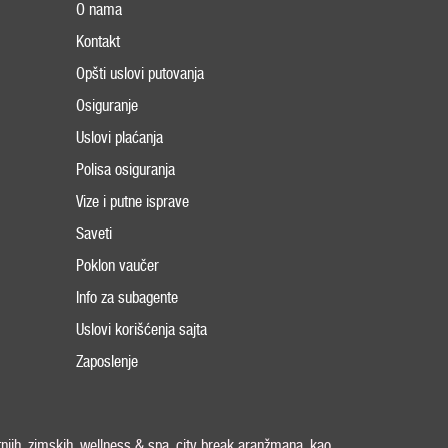
O nama
Kontakt
Opšti uslovi putovanja
Osiguranje
Uslovi plaćanja
Polisa osiguranja
Vize i putne isprave
Saveti
Poklon vaučer
Info za subagente
Uslovi korišćenja sajta
Zaposlenje
tnjih, zimskih, wellness & spa, city break aranžmana, kao