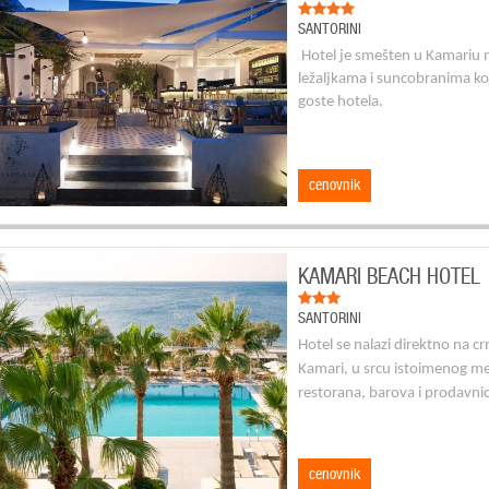
SANTORINI
Hotel je smešten u Kamariu
ležaljkama i suncobranima koj
goste hotela.
cenovnik
KAMARI BEACH HOTEL
SANTORINI
Hotel se nalazi direktno na cr
Kamari, u srcu istoimenog me
restorana, barova i prodavni
cenovnik