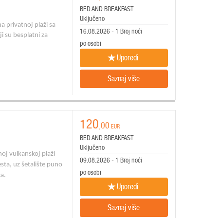
BED AND BREAKFAST
Uključeno
 na
privatnoj plaži sa
16.08.2026 - 1 Broj noći
i su besplatni za
po osobi
Uporedi
Saznaj više
120
,00
EUR
BED AND BREAKFAST
Uključeno
noj vulkanskoj plaži
09.08.2026 - 1 Broj noći
sta, uz šetalište puno
po osobi
ca.
Uporedi
Saznaj više