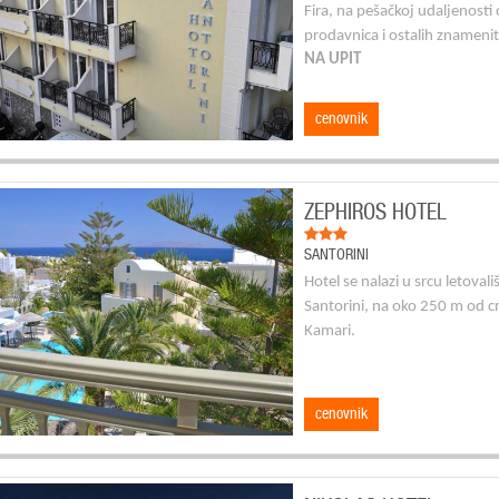
Fira, na pešačkoj udaljenosti
prodavnica i ostalih znamenit
NA UPIT
cenovnik
ZEPHIROS HOTEL
SANTORINI
Hotel se nalazi u srcu letoval
Santorini, na oko 250 m od c
Kamari.
cenovnik