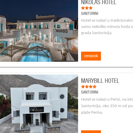
NIKOLAS HOTEL
SANTORINI
H
otel se nalazi u tradicional
samo nekoliko minuta hoda od
grada Santorinija.
cenovnik
MARYBILL HOTEL
SANTORINI
Hotel se nalazi u Perisi, na is
Santorinija, oko 350 m od p
plaže Perisa.