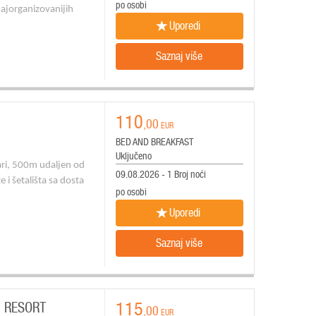
po osobi
najorganizovanijih
Uporedi
Saznaj više
110
,00
EUR
BED AND BREAKFAST
Uključeno
ari, 500m udaljen od
09.08.2026 - 1 Broj noći
 i šetališta sa dosta
po osobi
Uporedi
Saznaj više
115
H RESORT
,00
EUR