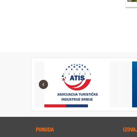
‹
PONUDA
IZDVA