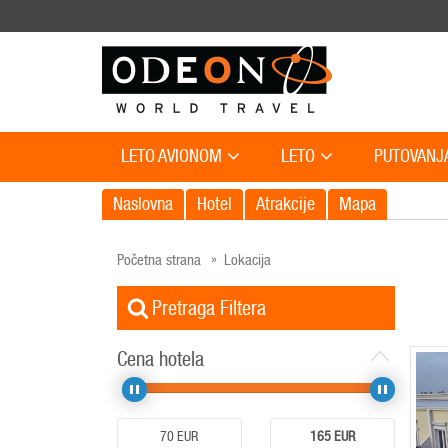
LETO AVIONOM
LETO
PUTOVANJ
Naslovna
Hotel
Atrakcije
Mapa
Početna strana
Lokacija
Pretraga Filtera
Cena hotela
70
EUR
165
EUR