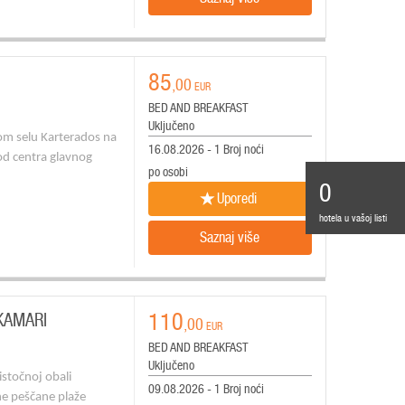
85
,00
EUR
BED AND BREAKFAST
Uključeno
nom selu Karterados na
16.08.2026 - 1 Broj noći
od centra glavnog
po osobi
0
Uporedi
hotela u vašoj listi
Saznaj više
110
KAMARI
,00
EUR
BED AND BREAKFAST
Uključeno
istočnoj obali
09.08.2026 - 1 Broj noći
ne peščane plaže