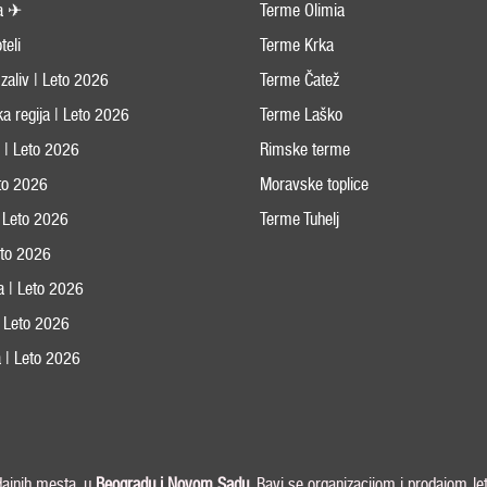
a ✈
Terme Olimia
teli
Terme Krka
zaliv | Leto 2026
Terme Čatež
ka regija | Leto 2026
Terme Laško
s | Leto 2026
Rimske terme
eto 2026
Moravske toplice
 Leto 2026
Terme Tuhelj
Leto 2026
ja | Leto 2026
 | Leto 2026
 | Leto 2026
odajnih mesta, u
Beogradu i
Novom Sadu
. Bavi se organizacijom i prodajom le