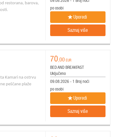
09.08.2026 - 1 Broj noći
 od restorana, barova,
po osobi
osti.
Uporedi
Saznaj više
70
,00
EUR
BED AND BREAKFAST
Uključeno
išta Kamari na ostrvu
09.08.2026 - 1 Broj noći
rne peščane plaže
po osobi
Uporedi
Saznaj više