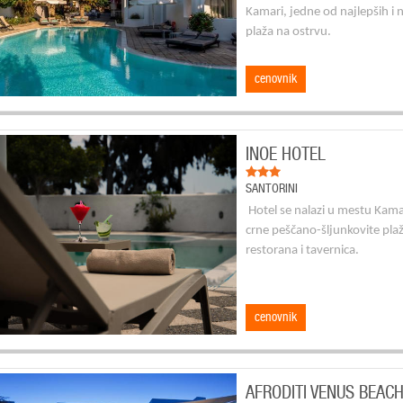
Kamari, jedne od najlepših i 
plaža na ostrvu.
cenovnik
INOE HOTEL
SANTORINI
Hotel se nalazi u mestu Kam
crne peščano-šljunkovite plaže
restorana i tavernica.
cenovnik
AFRODITI VENUS BEAC