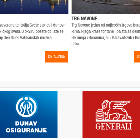
TRG NAVONE
suverena teritotija Svete stolica i duhovni
Trg Navone jedan od najlepših trgova bar
ličkog sveta. U okviru posete obilaze se
Rima. Njega krase fontane i palata sa deli
ji deo zbirki Vatikanskih muzeja...
Berninija i Boromina, ali i Karavađovih i 
slika....
DETALJNIJE
D