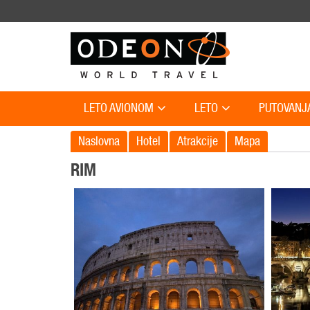
LETO AVIONOM
LETO
PUTOVANJ
Naslovna
Hotel
Atrakcije
Mapa
RIM