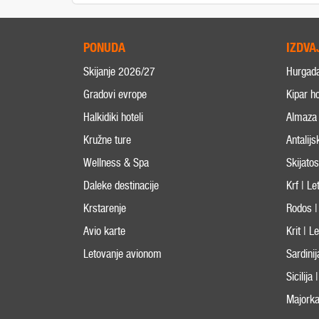
PONUDA
IZDVA
Skijanje 2026/27
Hurgad
Gradovi evrope
Kipar ho
Halkidiki hoteli
Almaza 
Kružne ture
Antalijs
Wellness & Spa
Skijato
Daleke destinacije
Krf | L
Krstarenje
Rodos |
Avio karte
Krit | 
Letovanje avionom
Sardini
Sicilija
Majorka