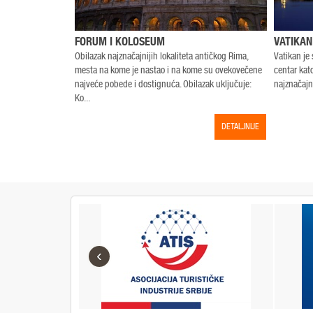
FORUM I KOLOSEUM
VATIKAN
Obilazak najznačajnijih lokaliteta antičkog Rima,
Vatikan je 
mesta na kome je nastao i na kome su ovekovečene
centar kato
najveće pobede i dostignuća. Obilazak uključuje:
najznačajni
Ko...
DETALJNIJE
‹