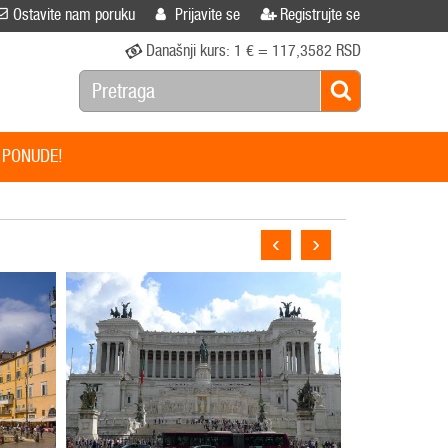
Ostavite nam poruku
Prijavite se
Registrujte se
Današnji kurs:
1 € = 117,3582 RSD
 PONUDE!
‹
›