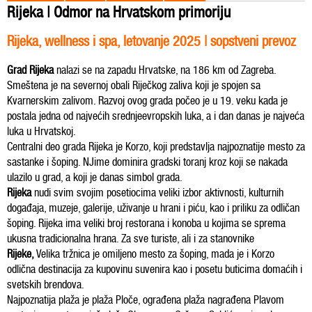
Rijeka | Odmor na Hrvatskom primoriju
Rijeka, wellness i spa, letovanje 2025 | sopstveni prevoz
Grad Rijeka
nalazi se na zapadu Hrvatske, na 186 km od Zagreba.
Smeštena je na severnoj obali Riječkog zaliva koji je spojen sa
Kvarnerskim zalivom. Razvoj ovog grada počeo je u 19. veku kada je
postala jedna od najvećih srednjeevropskih luka, a i dan danas je najveća
luka u Hrvatskoj.
Centralni deo grada Rijeka je Korzo, koji predstavlja najpoznatije mesto za
sastanke i šoping. NJime dominira gradski toranj kroz koji se nakada
ulazilo u grad, a koji je danas simbol grada.
Rijeka
nudi svim svojim posetiocima veliki izbor aktivnosti, kulturnih
događaja, muzeje, galerije, uživanje u hrani i piću, kao i priliku za odličan
šoping. Rijeka ima veliki broj restorana i konoba u kojima se sprema
ukusna tradicionalna hrana. Za sve turiste, ali i za stanovnike
Rijeke,
Velika tržnica je omiljeno mesto za šoping, mada je i Korzo
odlična destinacija za kupovinu suvenira kao i posetu buticima domaćih i
svetskih brendova.
Najpoznatija plaža je plaža Ploče, ograđena plaža nagrađena Plavom