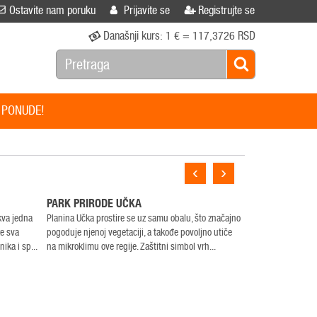
Ostavite nam poruku
Prijavite se
Registrujte se
Današnji kurs:
1 € = 117,3726 RSD
 PONUDE!
‹
›
PARK PRIRODE UČKA
kva jedna
Planina Učka prostire se uz samu obalu, što značajno
ze sva
pogoduje njenoj vegetaciji, a takođe povoljno utiče
ika i sp...
na mikroklimu ove regije. Zaštitni simbol vrh...