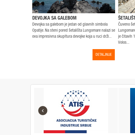
DEVOJKA SA GALEBOM
ŠETALIŠ
Devojka sa galebom je jedan od glavnih simbola
Čuveno šeta
Opatije. Na steni pored šetališta Lungomare nalazi se
Lungomare 
ova impresivna skupltura devojke koja u ruci drži...
je čitavih
Volos...
DETALJNIJE
‹