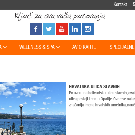
Kontakt
A
WELLNESS & SPA
AVIO KARTE
SPECIJALNE
HRVATSKA ULICA SLAVNIH
Po uzoru na holivudsku ulicu slavnih, ova
ulica postoji i centu Opatije. Ovde se nala
značanija imena hrvatskih umetnika, naučn