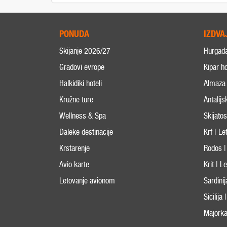
PONUDA
IZDVA
Skijanje 2026/27
Hurgad
Gradovi evrope
Kipar ho
Halkidiki hoteli
Almaza 
Kružne ture
Antalijs
Wellness & Spa
Skijato
Daleke destinacije
Krf | L
Krstarenje
Rodos |
Avio karte
Krit | 
Letovanje avionom
Sardini
Sicilija
Majorka