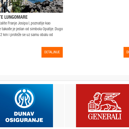
TE LUNGOMARE
lite Franje Josipa I, poznatije kao
takođe je jedan od simbola Opatije. Dugo
 12 km i proteže se uz samu obalu od
DETALJNIJE
D