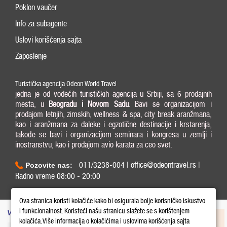
Poklon vaučer
Info za subagente
Uslovi korišćenja sajta
Zaposlenje
Turistička agencija Odeon World Travel
jedna je od vodećih turističkih agencija u Srbiji, sa 6 prodajnih
mesta, u
Beogradu i
Novom Sadu
. Bavi se organizacijom i
prodajom letnjih, zimskih, wellness & spa, city break aranžmana,
kao i aranžmana za daleke i egzotične destinacije i krstarenja,
takođe se bavi i organizacijom seminara i kongresa u zemlji i
inostranstvu, kao i prodajom avio karata za ceo svet.
011/3238-004 | office@odeontravel.rs |
Pozovite nas:
Radno vreme 08:00 - 20:00
Copyright © 2026 Odeon World Travel d.o.o MB 20370424. All Rights Reserved.
Ova stranica koristi kolačiće kako bi osigurala bolje korisničko iskustvo
i funkcionalnost. Koristeći našu stranicu slažete se s korištenjem
kolačića. Više informacija o kolačićima i uslovima korišćenja sajta