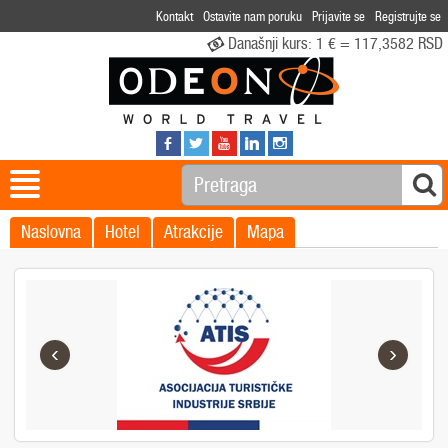
Kontakt
Ostavite nam poruku
Prijavite se
Registrujte se
Današnji kurs:
1 € = 117,3582 RSD
Naslovna
Hotel
Atrakcije
Mapa
‹
›