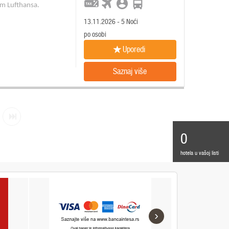
om Lufthansa.
13.11.2026 - 5 Noći
po osobi
Uporedi
Saznaj više
0
hotela u vašoj listi
›