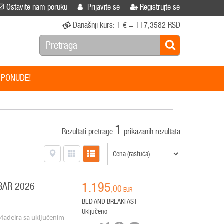
Ostavite nam poruku
Prijavite se
Registrujte se
Današnji kurs:
1 € = 117,3582 RSD
 PONUDE!
1
Rezultati pretrage
prikazanih rezultata
1.195
BAR 2026
,00
EUR
BED AND BREAKFAST
Uključeno
Madeira sa uključenim