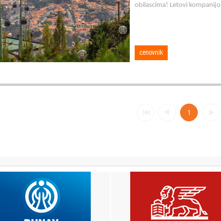
obilascima! Letovi kompanij
cenovnik
1