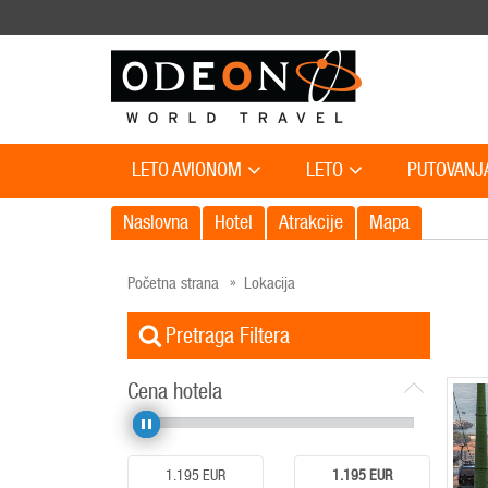
LETO AVIONOM
LETO
PUTOVANJ
Naslovna
Hotel
Atrakcije
Mapa
Početna strana
Lokacija
Pretraga Filtera
Cena hotela
1.195
EUR
1.195
EUR