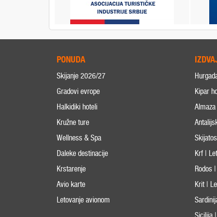
PONUDA
IZDVA
Skijanje 2026/27
Hurgad
Gradovi evrope
Kipar ho
Halkidiki hoteli
Almaza 
Kružne ture
Antalijs
Wellness & Spa
Skijato
Daleke destinacije
Krf | L
Krstarenje
Rodos |
Avio karte
Krit | 
Letovanje avionom
Sardini
Sicilija