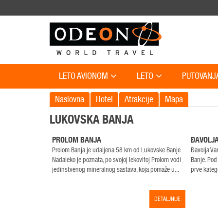
LETO AVIONOM
LETO
PUTOVANJ
Naslovna
Hotel
Atrakcije
Mapa
LUKOVSKA BANJA
PROLOM BANJA
ĐAVOLJA
Prolom Banja je udaljena 58 km od Lukovske Banje.
Đavolja Va
Nadaleko je poznata, po svojoj lekovitoj Prolom vodi
Banje. Pod
jedinstvenog mineralnog sastava, koja pomaže u...
prve katego
DETALJNIJE