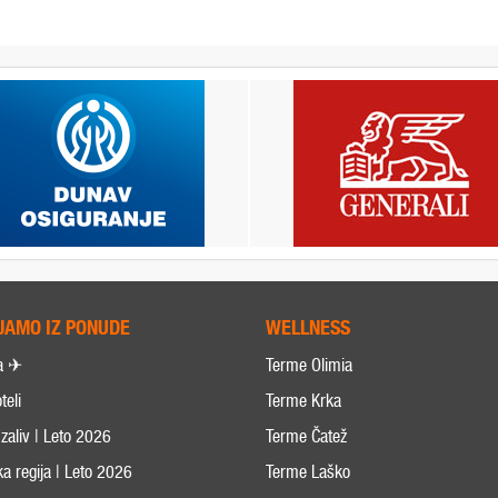
JAMO IZ PONUDE
WELLNESS
a ✈
Terme Olimia
teli
Terme Krka
zaliv | Leto 2026
Terme Čatež
ka regija | Leto 2026
Terme Laško