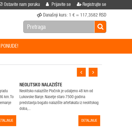
Ostavite nam poruku
Prijavite se
Registrujte se
Današnji kurs:
1 € = 117,3582 RSD
 PONUDE!
‹
›
NEOLITSKO NALAZIŠTE
CRKVA SV. ĐO
 gradu
Neolitsko nalazište Pločnik je udaljeno 48 km od
Crkva Sv. Đorđa u 
36 km. To
Lukovske Banje. Naselje staro 7500 godina
kamenom visu izna
Nemanje
predstavlja bogato nalazište artefakata iz neolitskog
odakle se pruža iz
doba,...
crkve...
ETALJNIJE
DETALJNIJE