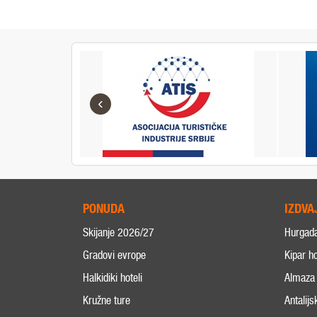
‹
PONUDA
IZDVA
Skijanje 2026/27
Hurgad
Gradovi evrope
Kipar ho
Halkidiki hoteli
Almaza 
Kružne ture
Antalijs