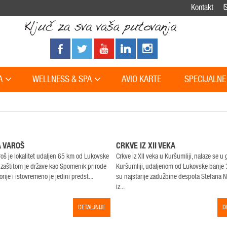
Kontakt
A
WELLNESS & SPA
AVIO KARTE
SPECIJALNE
 VAROŠ
CRKVE IZ XII VEKA
roš je lokalitet udaljen 65 km od Lukovske
Crkve iz XII veka u Kuršumliji, nalaze se u
 zaštitom je države kao Spomenik prirode
Kuršumliji, udaljenom od Lukovske banje 
rije i istovremeno je jedini predst...
su najstarije zadužbine despota Stefana 
iz...
DETALJNIJE
D