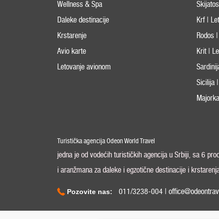
Wellness & Spa
Skijato
Daleke destinacije
Krf | L
Krstarenje
Rodos |
Avio karte
Krit | 
Letovanje avionom
Sardini
Sicilija
Majorka
Turistička agencija Odeon World Travel
jedna je od vodećih turističkih agencija u Srbiji, sa 6 pr
i aranžmana za daleke i egzotične destinacije i krstarenj
011/3238-004 | office@odeontrav
Pozovite nas: