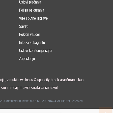
Uslovi plaćanja
Polisa osiguranja
Vize i putne isprave
Saveti
Poklon vaučer
Info za subagente
Uslovi korišćenja sajta
Zaposlenje
tnjih, zimskih, wellness & spa, city break aranžmana, kao
, kao i prodajom avio karata za ceo svet.
26 Odeon World Travel d.o.o MB 20370424. All Rights Reserved.