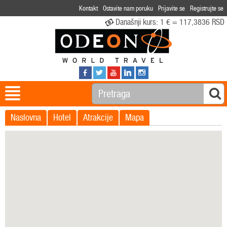
Kontakt
Ostavite nam poruku
Prijavite se
Registrujte se
Današnji kurs:
1 € = 117,3836 RSD
Naslovna
Hotel
Atrakcije
Mapa