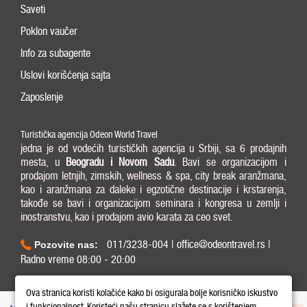
Saveti
Poklon vaučer
Info za subagente
Uslovi korišćenja sajta
Zaposlenje
Turistička agencija Odeon World Travel
jedna je od vodećih turističkih agencija u Srbiji, sa 6 prodajnih
mesta, u
Beogradu i
Novom Sadu
. Bavi se organizacijom i
prodajom letnjih, zimskih, wellness & spa, city break aranžmana,
kao i aranžmana za daleke i egzotične destinacije i krstarenja,
takođe se bavi i organizacijom seminara i kongresa u zemlji i
inostranstvu, kao i prodajom avio karata za ceo svet.
011/3238-004 | office@odeontravel.rs |
Pozovite nas:
Radno vreme 08:00 - 20:00
Copyright © 2026 Odeon World Travel d.o.o MB 20370424. All Rights Reserved.
Ova stranica koristi kolačiće kako bi osigurala bolje korisničko iskustvo
i funkcionalnost. Koristeći našu stranicu slažete se s korištenjem