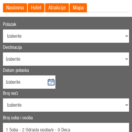
Naslovna
Hotel
Atrakcije
Mapa
Polazak
Destinacija
Datum polaska
Broj noći
Broj soba i osoba
1 Soba - 2 Odrasla osoba/e - 0 Deca