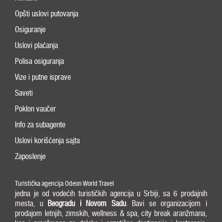
Opšti uslovi putovanja
Osiguranje
Uslovi plaćanja
Polisa osiguranja
Vize i putne isprave
Saveti
Poklon vaučer
Info za subagente
Uslovi korišćenja sajta
Zaposlenje
Turistička agencija Odeon World Travel
jedna je od vodećih turističkih agencija u Srbiji, sa 6 prodajnih
mesta, u
Beogradu i
Novom Sadu
. Bavi se organizacijom i
prodajom letnjih, zimskih, wellness & spa, city break aranžmana,