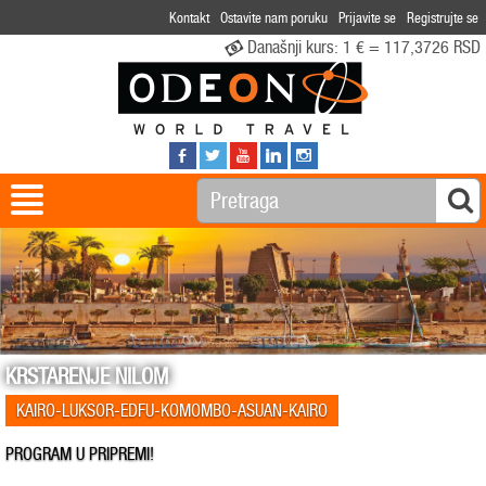
Kontakt
Ostavite nam poruku
Prijavite se
Registrujte se
Današnji kurs:
1 € = 117,3726 RSD
KRSTARENJE NILOM
KAIRO-LUKSOR-EDFU-KOMOMBO-ASUAN-KAIRO
PROGRAM U PRIPREMI!