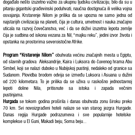
događalo nešto izuzetno važno za ukupnu ljudsku civilizaciju, bilo da su u
pitanju gigantski građevinski poduhvati, naučna dostignuća ili velika vojna
osvajanja. Krstarenje Nilom je prilika da se upozna ne samo jedna od
najstarijih civilizacija na planeti, čija je cultura, umetnost i nauka značajno
uticala na razvoj čovečanstva, već i da se doživi izuzetna lepota zemlje
čija je sudbina od iskona vezana za Nil, “majku reku”, jedini izvor života i
opstanka na prostorima severoistočne Afrike.
Program “Krstarenje Nilom”
obuhvata većinu značajnih mesta u Egiptu,
od slavnih gradova Aleksandrije, Kaira i Luksora do čuvenog hrama Abu
Simbel, koji se nalazi duboko u Nubijskoj pustinji, nedaleko od granice sa
Sudanom. Plovidba brodom odvija se između Luksora i Asuana u dužini
od 220 kilometara. To je prilika da se uživa u raskošno jednostavnoj
lepoti doline Nila, pritisnute sa istoka i zapada večnim
pustinjama.
Hurgada
se tokom godina proširila i danas obuhvata zonu široku preko
70 km. Svi novoizgrađeni hoteli nalaze se van starog jezgra Hurgade.
Danas regija Hurgade podrazumeva i sve popularnije hotelske
komplekse u El Guni, Makadi beju, Soma beju...