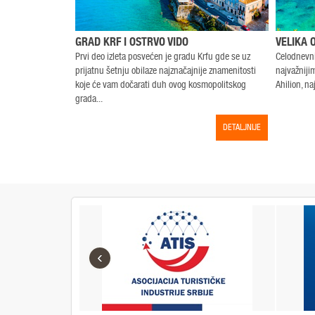
GRAD KRF I OSTRVO VIDO
VELIKA 
Prvi deo izleta posvećen je gradu Krfu gde se uz
Celodnevni
prijatnu šetnju obilaze najznačajnije znamenitosti
najvažniji
koje će vam dočarati duh ovog kosmopolitskog
Ahilion, na
grada...
DETALJNIJE
‹