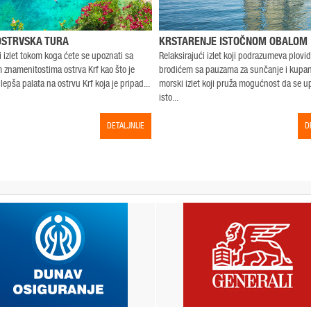
OSTRVSKA TURA
KRSTARENJE ISTOČNOM OBALOM
 izlet tokom koga ćete se upoznati sa
Relaksirajući izlet koji podrazumeva plovi
m znamenitostima ostrva Krf kao što je
brodićem sa pauzama za sunčanje i kupanj
jlepša palata na ostrvu Krf koja je pripad...
morski izlet koji pruža mogućnost da se 
isto...
DETALJNIJE
D