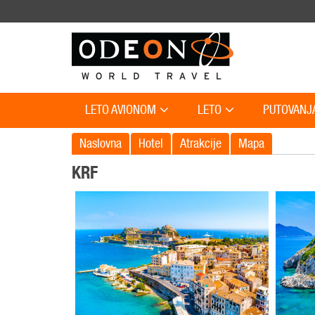
LETO AVIONOM
LETO
PUTOVANJ
Naslovna
Hotel
Atrakcije
Mapa
KRF