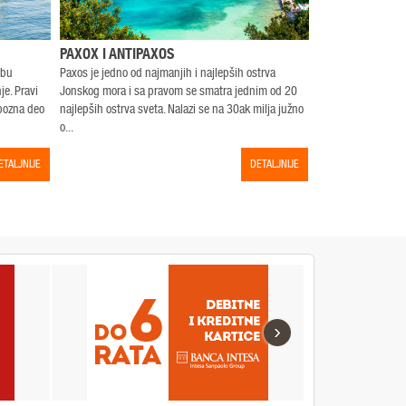
PAXOX I ANTIPAXOS
SARANDA, ALB
dbu
Paxos je jedno od najmanjih i najlepših ostrva
brodski izlet do Alb
e. Pravi
Jonskog mora i sa pravom se smatra jednim od 20
petnaest minuta, 
upozna deo
najlepših ostrva sveta. Nalazi se na 30ak milja južno
Saranda. Opciono 
o...
arheol...
ETALJNIJE
DETALJNIJE
›