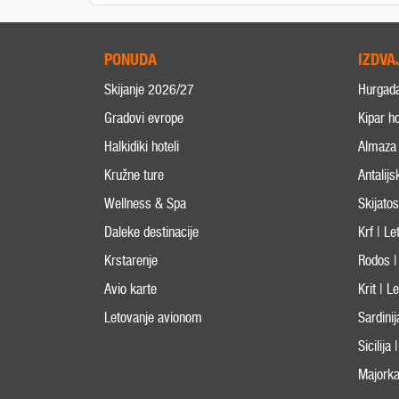
PONUDA
IZDVA
Skijanje 2026/27
Hurgad
Gradovi evrope
Kipar ho
Halkidiki hoteli
Almaza 
Kružne ture
Antalijs
Wellness & Spa
Skijato
Daleke destinacije
Krf | L
Krstarenje
Rodos |
Avio karte
Krit | 
Letovanje avionom
Sardini
Sicilija
Majorka