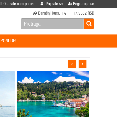
Ostavite nam poruku
Prijavite se
Registrujte se
Današnji kurs:
1 € = 117,3582 RSD
 PONUDE!
‹
›