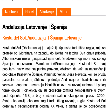
Naslovna
Hotel
Atrakcije
Mapa
Andaluzija Letovanje | Španija
Kosta del Sol, Andaluzija | Španija Letovanje
Kosta del Sol
(Obala sunca) je najjužnija španska turistička regija, koja se
proteže od Gibraltara na zapadu, do Nerhe na istoku. Ova obala pripada
Alboranskom moru, tj.najzapadnijem delu Sredozemnog mora, oivičenog
Španijom na severu i Marokom i Alžirom na jugu. Kosta del Sol svoj
popularni naziv nosi sa punim pravom, obzirom da važi za najsunčaniji
deo obale Kraljevine Španije. Planinski venac Siera Nevada, koji se pruža
paralelno sa obalom, štiti ovo područje Andaluzije od hladnih severnih
vetrova i doprinosi stvaranju idealnih uslova za razvoj turizma. U prilog
tome govori i činjenica da su prosečne zimske temperature u ovom
području oko 15°C, a broj sunčanih sati u toku godine prelazi 3200.
Svoju ekspanziju ekonomskog i turističkog razvoja, regija Kosta del Sol
doživljava sedamdesetih godina XX veka, a danas je po posećenosti