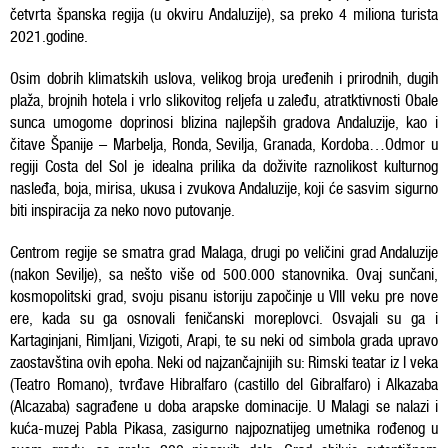
četvrta španska regija (u okviru Andaluzije), sa preko 4 miliona turista
2021.godine.
Osim dobrih klimatskih uslova, velikog broja uređenih i prirodnih, dugih
plaža, brojnih hotela i vrlo slikovitog reljefa u zaleđu, atratktivnosti Obale
sunca umogome doprinosi blizina najlepših gradova Andaluzije, kao i
čitave Španije – Marbelja, Ronda, Sevilja, Granada, Kordoba…Odmor u
regiji Costa del Sol je idealna prilika da doživite raznolikost kulturnog
nasleđa, boja, mirisa, ukusa i zvukova Andaluzije, koji će sasvim sigurno
biti inspiracija za neko novo putovanje.
Centrom regije se smatra grad Malaga, drugi po veličini grad Andaluzije
(nakon Sevilje), sa nešto više od 500.000 stanovnika. Ovaj sunčani,
kosmopolitski grad, svoju pisanu istoriju započinje u VIII veku pre nove
ere, kada su ga osnovali feničanski moreplovci. Osvajali su ga i
Kartaginjani, Rimljani, Vizigoti, Arapi, te su neki od simbola grada upravo
zaostavština ovih epoha. Neki od najzančajnijih su: Rimski teatar iz I veka
(Teatro Romano), tvrđave Hibralfaro (castillo del Gibralfaro) i Alkazaba
(Alcazaba) sagrađene u doba arapske dominacije. U Malagi se nalazi i
kuća-muzej Pabla Pikasa, zasigurno najpoznatijeg umetnika rođenog u