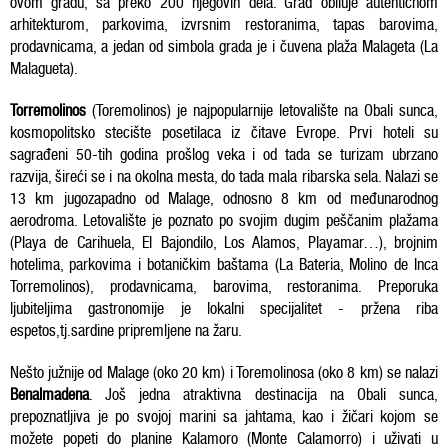
ovom gradu, sa preko 200 njegovih dela. Grad obiluje autentičnom
arhitekturom, parkovima, izvrsnim restoranima, tapas barovima,
prodavnicama, a jedan od simbola grada je i čuvena plaža Malageta (La
Malagueta).
Torremolinos
(Toremolinos) je najpopularnije letovalište na Obali sunca,
kosmopolitsko stecište posetilaca iz čitave Evrope. Prvi hoteli su
sagrađeni 50-tih godina prošlog veka i od tada se turizam ubrzano
razvija, šireći se i na okolna mesta, do tada mala ribarska sela. Nalazi se
13 km jugozapadno od Malage, odnosno 8 km od međunarodnog
aerodroma. Letovalište je poznato po svojim dugim peščanim plažama
(Playa de Carihuela, El Bajondilo, Los Alamos, Playamar…), brojnim
hotelima, parkovima i botaničkim baštama (La Bateria, Molino de Inca
Torremolinos), prodavnicama, barovima, restoranima. Preporuka
ljubiteljima gastronomije je lokalni specijalitet - pržena riba
espetos,tj.sardine pripremljene na žaru.
Nešto južnije od Malage (oko 20 km) i Toremolinosa (oko 8 km) se nalazi
Benalmadena
. Još jedna atraktivna destinacija na Obali sunca,
prepoznatljiva je po svojoj marini sa jahtama, kao i žičari kojom se
možete popeti do planine Kalamoro (Monte Calamorro) i uživati u