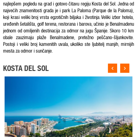
najlepšem pogledu na grad i gotovo čitavu regiju Kosta del Sol. Jedna od
najvećih znamenitosti grada je i park La Paloma (Parque de la Paloma),
koji krasi veliki broj vrsta egzotičnih biljaka i životinja. Veliki izbor hotela,
uređenih šetališta, golf terena, restorana i barova, učinio je Benalmadenu
jednom od omiljenih destinacija za odmor na jugu Španije. Skoro 10 km
obale zauzimaju plaže Benalmadene, pretežno peščano-šljunkovite.
Postoji i veliki broj kamenitih uvala, ukoliko ste ljubitelj manjih, mirnijih
mesta za odmor i sunčanje.
‹
›
KOSTA DEL SOL