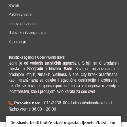
Saveti
Poklon vaučer
Info za subagente
Uslovi korišćenja sajta
Zaposlenje
Turistička agencija Odeon World Travel
jedna je od vodećih turističkih agencija u Srbiji, sa 6 prodajnih
mesta, u
Beogradu i
Novom Sadu
. Bavi se organizacijom i
prodajom letnjih, zimskih, wellness & spa, city break aranžmana,
kao i aranžmana za daleke i egzotične destinacije i krstarenja,
takođe se bavi i organizacijom seminara i kongresa u zemlji i
inostranstvu, kao i prodajom avio karata za ceo svet.
011/3238-004 | office@odeontravel.rs |
Pozovite nas:
Radno vreme 08:00 - 20:00
Copyright © 2026 Odeon World Travel d.o.o MB 20370424. All Rights Reserved.
Ova stranica koristi kolačiće kako bi osigurala bolje korisničko iskustvo