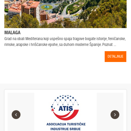
MALAGA
Grad na obali Mediterana koji uspešno spaja tragove bogate istorije, feničanske,
rimske, arapske i hrišćanske epohe, sa duhom moderne Španije. Poznat ...
j
DETALJNIJE
‹
›