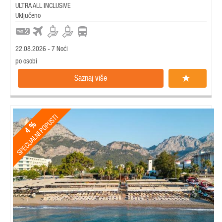
ULTRA ALL INCLUSIVE
Uključeno
22.08.2026 - 7 Noći
po osobi
Saznaj više
SPECIJALNI POPUSTI
4 %