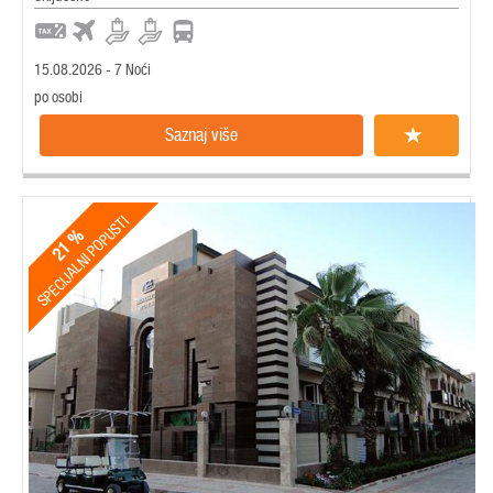
15.08.2026 - 7 Noći
po osobi
Saznaj više
SPECIJALNI POPUSTI
21 %