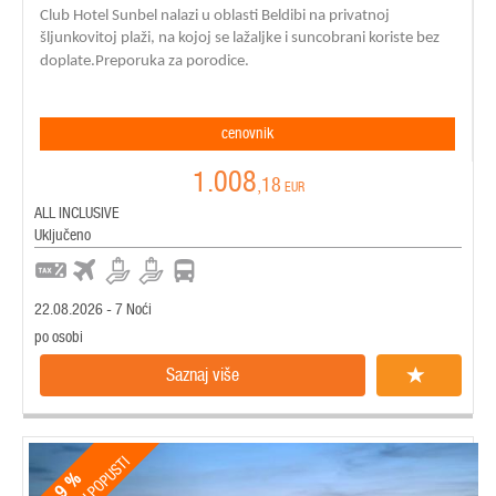
Club Hotel Sunbel
nalazi u oblasti Beldibi na privatnoj
šljunkovitoj plaži, na kojoj se lažaljke i suncobrani koriste bez
doplate.Preporuka za porodice.
cenovnik
1.008
,18
EUR
ALL INCLUSIVE
Uključeno
22.08.2026 - 7 Noći
po osobi
Saznaj više
9 %