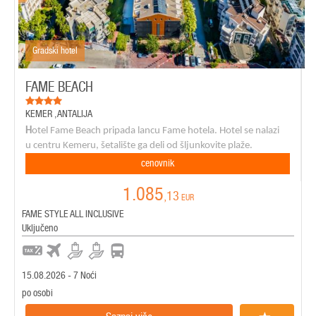
Gradski hotel
FAME BEACH
KEMER
,
ANTALIJA
H
otel Fame Beach pripada lancu Fame hotela. Hotel se nalazi
u centru Kemeru, šetalište ga deli od šljunkovite plaže.
cenovnik
1.085
,13
EUR
FAME STYLE ALL INCLUSIVE
Uključeno
15.08.2026 - 7 Noći
po osobi