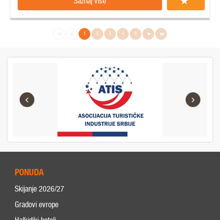
Saznaj više
1
2
3
4
5
‹
›
PONUDA
Skijanje 2026/27
Gradovi evrope