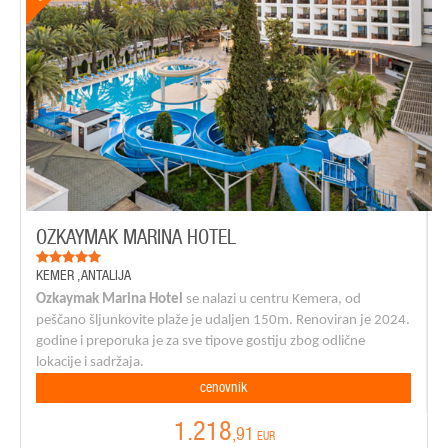
OZKAYMAK MARINA HOTEL
KEMER
,
ANTALIJA
Ozkaymak Marina Hotel
se nalazi u centru Kemera, od
peščano šljunkovite plaže je udaljen 150m. Renoviran je 2024.
godine i preporuka je za sve tipove gostiju zbog odlične
lokacije i sadržaja.
cenovnik
1.218
,91
EUR