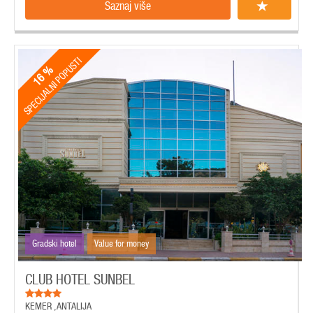
Saznaj više
SPECIJALNI POPUSTI
16 %
Gradski hotel
Value for money
CLUB HOTEL SUNBEL
KEMER
,
ANTALIJA