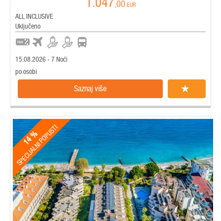
1.047
,00
EUR
ALL INCLUSIVE
Uključeno
15.08.2026 - 7 Noći
po osobi
Saznaj više
SPECIJALNI POPUSTI
14 %