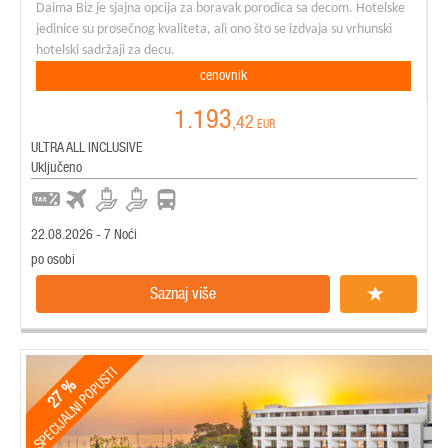
Daima Biz je sjajna opcija za boravak porodica sa decom. Hotelske
jedinice su prosečnog kvaliteta, ali ono što se izdvaja su vrhunski
hotelski sadržaji za decu.
cenovnik
1.193
,42
EUR
ULTRA ALL INCLUSIVE
Uključeno
22.08.2026 - 7 Noći
po osobi
Saznaj više
SPECIJALNI POPUSTI
27 %