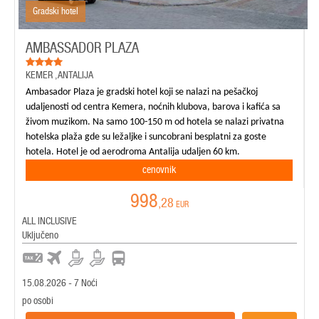
Gradski hotel
AMBASSADOR PLAZA
KEMER
,
ANTALIJA
Ambasador Plaza je gradski hotel koji se nalazi na pešačkoj
udaljenosti od centra Kemera, noćnih klubova, barova i kafića sa
živom muzikom. Na samo 100-150 m od hotela se nalazi privatna
hotelska plaža gde su ležaljke i suncobrani besplatni za goste
hotela. Hotel je od aerodroma Antalija udaljen 60 km.
cenovnik
998
,28
EUR
ALL INCLUSIVE
Uključeno
15.08.2026 - 7 Noći
po osobi