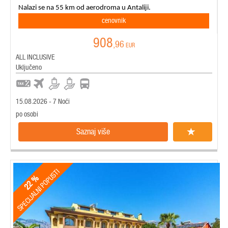
Nalazi se na 55 km od aerodroma u Antaliji.
cenovnik
908
,96
EUR
ALL INCLUSIVE
Uključeno
15.08.2026 - 7 Noći
po osobi
Saznaj više
SPECIJALNI POPUSTI
22 %