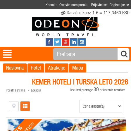
Kontakt
Ostavite nam poruku
Prijavite se
Registrujte se
Današnji kurs:
1 € = 117,3460 RSD
Naslovna
Hotel
Atrakcije
Mapa
KEMER HOTELI | TURSKA LETO 2026
39
Rezultati pretrage
prikazanih rezultata
Početna strana
Lokacija
28 %