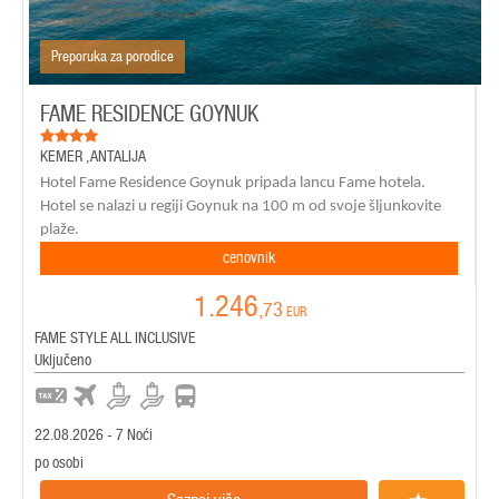
Preporuka za porodice
FAME RESIDENCE GOYNUK
KEMER
,
ANTALIJA
Hotel Fame Residence Goynuk pripada lancu Fame hotela.
Hotel se nalazi u regiji Goynuk na 100 m od svoje šljunkovite
plaže.
cenovnik
1.246
,73
EUR
FAME STYLE ALL INCLUSIVE
Uključeno
22.08.2026 - 7 Noći
po osobi