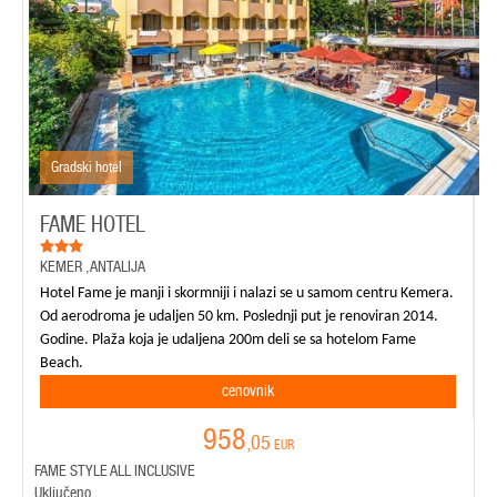
Gradski hotel
FAME HOTEL
KEMER
,
ANTALIJA
Hotel Fame je manji i skormniji i nalazi se u samom centru Kemera.
Od aerodroma je udaljen 50 km. Poslednji put je renoviran 2014.
Godine. Plaža koja je udaljena 200m deli se sa hotelom Fame
Beach.
cenovnik
958
,05
EUR
FAME STYLE ALL INCLUSIVE
Uključeno