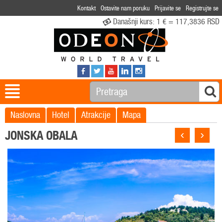
Kontakt
Ostavite nam poruku
Prijavite se
Registrujte se
Današnji kurs:
1 € = 117,3836 RSD
Naslovna
Hotel
Atrakcije
Mapa
‹
›
JONSKA OBALA