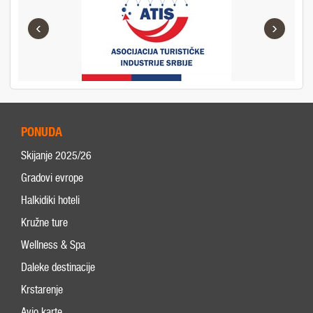
‹
›
PONUDA
Skijanje 2025/26
Gradovi evrope
Halkidiki hoteli
Kružne ture
Wellness & Spa
Daleke destinacije
Krstarenje
Avio karte