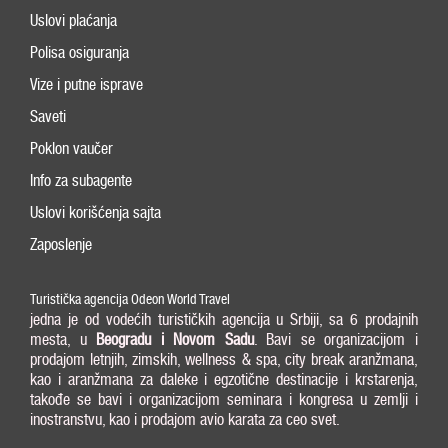
Uslovi plaćanja
Polisa osiguranja
Vize i putne isprave
Saveti
Poklon vaučer
Info za subagente
Uslovi korišćenja sajta
Zaposlenje
Turistička agencija Odeon World Travel
jedna je od vodećih turističkih agencija u Srbiji, sa 6 prodajnih
mesta, u
Beogradu i
Novom Sadu
. Bavi se organizacijom i
prodajom letnjih, zimskih, wellness & spa, city break aranžmana,
kao i aranžmana za daleke i egzotične destinacije i krstarenja,
takođe se bavi i organizacijom seminara i kongresa u zemlji i
inostranstvu, kao i prodajom avio karata za ceo svet.