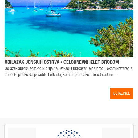
OBILAZAK JONSKIH OSTRVA / CELODNEVNI IZLET BRODOM
Odlazak autobusom do Nidrija na Lefkadi I ukrcavanje na brod. Tokom krstarenja
imaćete priliku da posetite Lefkadu, Kefaloniju i Itaku - tri od sedam ...
g
DETALJNIJE