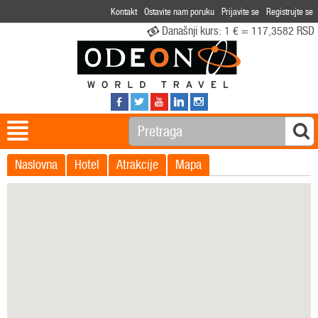
Kontakt
Ostavite nam poruku
Prijavite se
Registrujte se
Današnji kurs:
1 € = 117,3582 RSD
Naslovna
Hotel
Atrakcije
Mapa