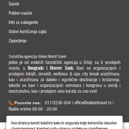
Saveti
Poklon vaučer
Info za subagente
Uslovi korišćenja sajta
Zaposlenje
Turistička agencija Odeon World Travel
jedna je od vodećih turističkih agencija u Srbiji, sa 6 prodajnih
mesta, u
Beogradu i
Novom Sadu
. Bavi se organizacijom i
prodajom letnjih, zimskih, wellness & spa, city break aranžmana,
kao i aranžmana za daleke i egzotične destinacije i krstarenja,
takođe se bavi i organizacijom seminara i kongresa u zemlji i
inostranstvu, kao i prodajom avio karata za ceo svet.
011/3238-004 | office@odeontravel.rs |
Pozovite nas:
Radno vreme 08:00 - 20:00
Copyright © 2026 Odeon World Travel d.o.o MB 20370424. All Rights Reserved.
Ova stranica koristi kolačiće kako bi osigurala bolje korisničko iskustvo
i funkcionalnost. Koristeći našu stranicu slažete se s korištenjem