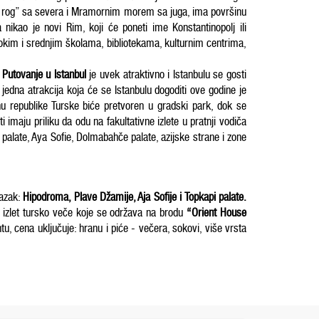
tni rog” sa severa i Mramornim morem sa juga, ima površinu
ao je novi Rim, koji će poneti ime Konstantinopolj ili
sokim i srednjim školama, bibliotekama, kulturnim centrima,
.
Putovanje u Istanbul
je uvek atraktivno i Istanbulu se gosti
jedna atrakcija koja će se Istanbulu dogoditi ove godine je
u republike Turske biće pretvoren u gradski park, dok se
maju priliku da odu na fakultativne izlete u pratnji vodiča
palate, Aya Sofie, Dolmabahče palate, azijske strane i zone
lazak:
Hipodroma, Plave Džamije, Aja Sofije i Topkapi palate.
ni izlet tursko veče koje se održava na brodu
“Orient House
, cena uključuje: hranu i piće - večera, sokovi, više vrsta