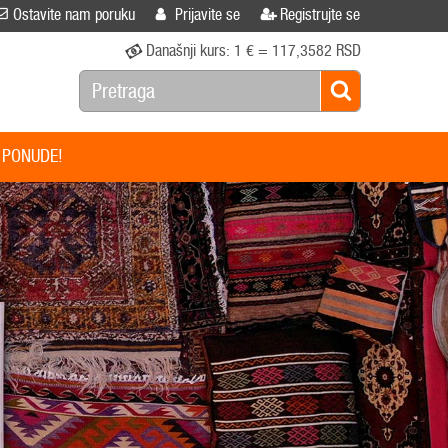
Ostavite nam poruku
Prijavite se
Registrujte se
Današnji kurs:
1 € = 117,3582 RSD
 PONUDE!