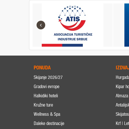
‹
PONUDA
IZDVA
Skijanje 2026/27
Hurgad
Gradovi evrope
Kipar ho
Halkidiki hoteli
Almaza 
Kružne ture
Antalijs
Wellness & Spa
Skijato
Daleke destinacije
Krf | L