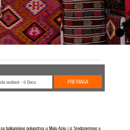
PRETRAGA
sla osoba/e - 0 Deca
 sa balkanskog poluostrva u Malu Aziju i iz Sredozemnog u