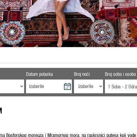
Datum polaska
Broj noći
Broj soba i osoba
1 Soba - 2 Odra
M
alama Bosforskog moreuza i Mramornog mora, na raskrsnici puteva koji vode