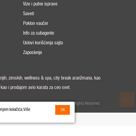
Vize i putne isprave
Saveti
Poklon vaučer
Info za subagente
Uslovi korišćenja sajta
Zaposlenje
tnjih, zimskih, wellness & spa, city break aranžmana, kao
, kao i prodajom avio karata za ceo svet.
26 Odeon World Travel d.o.o MB 20370424. All Rights Reserved.
enjem kolačića. Više
OK