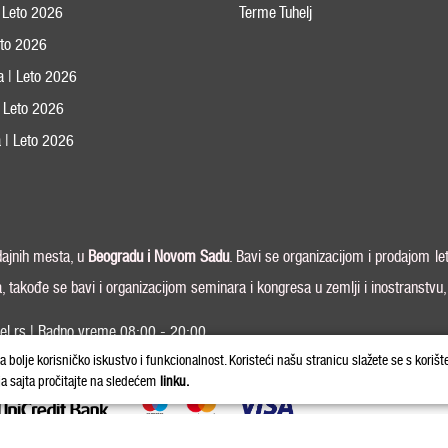
 Leto 2026
Terme Tuhelj
Leto 2026
ja | Leto 2026
 | Leto 2026
 | Leto 2026
odajnih mesta, u
Beogradu i
Novom Sadu
. Bavi se organizacijom i prodajom le
a, takođe se bavi i organizacijom seminara i kongresa u zemlji i inostranstvu
el.rs | Radno vreme 08:00 - 20:00
Copyright © 20
la bolje korisničko iskustvo i funkcionalnost. Koristeći našu stranicu slažete se s korišt
ja sajta pročitajte na sledećem
linku.