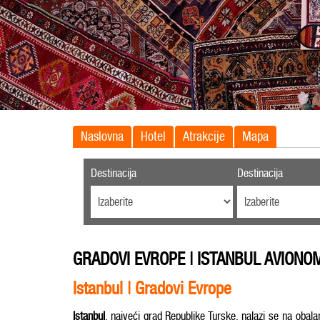
Naslovna
Hotel
Atrakcije
Mapa
Destinacija
Destinacija
GRADOVI EVROPE | ISTANBUL AVIONO
Istanbul | Gradovi Evrope
Istanbul
, najveći grad Republike Turske, nalazi se na ob