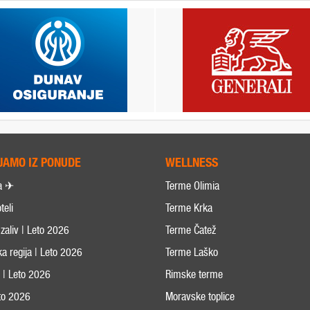
JAMO IZ PONUDE
WELLNESS
a ✈
Terme Olimia
teli
Terme Krka
zaliv | Leto 2026
Terme Čatež
ka regija | Leto 2026
Terme Laško
s | Leto 2026
Rimske terme
eto 2026
Moravske toplice