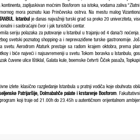
dva kontinenta, zapljuskivan moćnim Bosforom sa istoka, vodama zaliva “Zla
rnog mora poznatu kao Prinčevska ostrva. Na mestu malog Vizantiona nik
STANBUL
.
Istanbul
je danas najvažniji turski grad sa preko 20 univerziteta, vi
nalni i saobraćajni čvor i jak turistički centar.
mila seriju polazaka za putovanje u Istanbul u trajanju od 4 dana/3 noćenja
 zbog svetski poznatog
shopping
-a i neprevaziđene turske gastronomije. Još 
 na svetu. Aerodrom Ataturk prestaje sa radom krajem oktobra, prema plan
y i biće najveći i najsavremeniji u svetu. Tokom boravka u Istanbulu, gosti i
ak čuvene ulice Ištiklal, Galata kule, boemske četvrti Čiček pasaža, Topkapi 
ivne izlete: klasično razgledanje Istanbula u pratnji vodiča koje obuhvata obi
seljenske Patrijaršije, Dolmabahče palate i krstarenje Bosforom
. Fakultativ
 program koji traje od 21.00h do 23.45h u autentičnom orijentalnom ambijentu