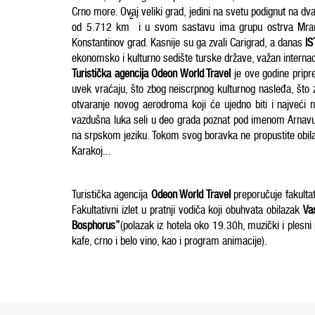
Crno more. Ovaj veliki grad, jedini na svetu podignut na 
2
od 5.712 km
i u svom sastavu ima grupu ostrva Mramo
Konstantinov grad. Kasnije su ga zvali Carigrad, a danas
I
ekonomsko i kulturno sedište turske države, važan internacio
Turistička agencija Odeon World Travel
je ove godine pripre
uvek vraćaju, što zbog neiscrpnog kulturnog nasleđa, što
otvaranje novog aerodroma koji će ujedno biti i najveći
vazdušna luka seli u deo grada poznat pod imenom Arnavutko
na srpskom jeziku. Tokom svog boravka ne propustite obilaz
Karakoj...
Turistička agencija
Odeon World Travel
preporučuje fakultat
Fakultativni izlet u pratnji vodiča koji obuhvata obilazak
Va
Bosphorus”
(polazak iz hotela oko 19.30h, muzički i plesni
kafe, crno i belo vino, kao i program animacije).