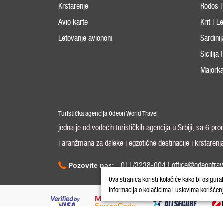
Krstarenje
Rodos |
Avio karte
Krit | 
Letovanje avionom
Sardini
Sicilija
Majorka
Turistička agencija Odeon World Travel
jedna je od vodećih turističkih agencija u Srbiji, sa 6 pr
i aranžmana za daleke i egzotične destinacije i krstarenj
011/3238-004 | office@odeontrav
Pozovite nas:
Ova stranica koristi kolačiće kako bi osigura
informacija o kolačićima i uslovima korišćen