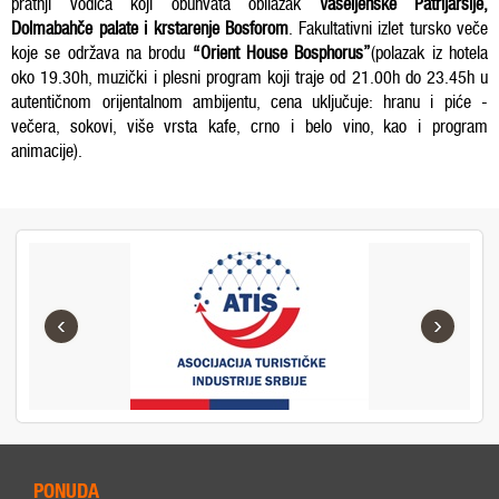
pratnji vodiča koji obuhvata obilazak
Vaseljenske Patrijaršije,
Dolmabahče palate i krstarenje Bosforom
. Fakultativni izlet tursko veče
koje se održava na brodu
“Orient House Bosphorus”
(polazak iz hotela
oko 19.30h, muzički i plesni program koji traje od 21.00h do 23.45h u
autentičnom orijentalnom ambijentu, cena uključuje: hranu i piće -
večera, sokovi, više vrsta kafe, crno i belo vino, kao i program
animacije).
‹
›
PONUDA