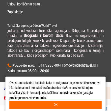
Uslovi korišćenja sajta
Zaposlenje
Turistička agencija Odeon World Travel
jedna je od vodećih turističkih agencija u Srbiji, sa 6 prodajnih
mesta, u
Beogradu i
Novom Sadu
. Bavi se organizacijom i
prodajom letnjih, zimskih, wellness & spa, city break aranžmana,
kao i aranžmana za daleke i egzotične destinacije i krstarenja,
takođe se bavi i organizacijom seminara i kongresa u zemlji i
inostranstvu, kao i prodajom avio karata za ceo svet.
011/3238-004 | office@odeontravel.rs |
Pozovite nas:
Radno vreme 08:00 - 20:00
Copyright © 2026 Odeon World Travel d.o.o MB 20370424. All Rights Reserved.
Ova stranica koristi kolačiće kako bi osigurala bolje korisničko iskustvo
i funkcionalnost. Koristeći našu stranicu slažete se s korištenjem
kolačića. Više informacija o kolačićima i uslovima korišćenja sajta
pročitajte na sledećem
linku.
OK