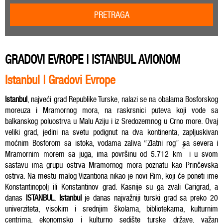
PRETRAGA
GRADOVI EVROPE | ISTANBUL AVIONOM
Istanbul | Gradovi Evrope
Istanbul
, najveći grad Republike Turske, nalazi se na obalama Bosforskog
moreuza i Mramornog mora, na raskrsnici puteva koji vode sa
balkanskog poluostrva u Malu Aziju i iz Sredozemnog u Crno more. Ovaj
veliki grad, jedini na svetu podignut na dva kontinenta, zapljuskivan
moćnim Bosforom sa istoka, vodama zaliva “Zlatni rog” sa severa i
2
Mramornim morem sa juga, ima površinu od 5.712 km
i u svom
sastavu ima grupu ostrva Mramornog mora poznatu kao Prinčevska
ostrva. Na mestu malog Vizantiona nikao je novi Rim, koji će poneti ime
Konstantinopolj ili Konstantinov grad. Kasnije su ga zvali Carigrad, a
danas
ISTANBUL
.
Istanbul
je danas najvažniji turski grad sa preko 20
univerziteta, visokim i srednjim školama, bibliotekama, kulturnim
centrima, ekonomsko i kulturno sedište turske države, važan