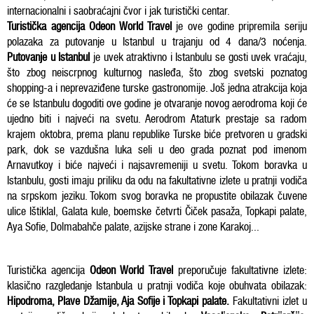
internacionalni i saobraćajni čvor i jak turistički centar.
Turistička agencija Odeon World Travel
je ove godine pripremila seriju
polazaka za putovanje u Istanbul u trajanju od 4 dana/3 noćenja.
Putovanje u Istanbul
je uvek atraktivno i Istanbulu se gosti uvek vraćaju,
što zbog neiscrpnog kulturnog nasleđa, što zbog svetski poznatog
shopping
-a i neprevaziđene turske gastronomije. Još jedna atrakcija koja
će se Istanbulu dogoditi ove godine je otvaranje novog aerodroma koji će
ujedno biti i najveći na svetu. Aerodrom Ataturk prestaje sa radom
krajem oktobra, prema planu republike Turske biće pretvoren u gradski
park, dok se vazdušna luka seli u deo grada poznat pod imenom
Arnavutkoy i biće najveći i najsavremeniji u svetu. Tokom boravka u
Istanbulu, gosti imaju priliku da odu na fakultativne izlete u pratnji vodiča
na srpskom jeziku. Tokom svog boravka ne propustite obilazak čuvene
ulice Ištiklal, Galata kule, boemske četvrti Čiček pasaža, Topkapi palate,
Aya Sofie, Dolmabahče palate, azijske strane i zone Karakoj...
Turistička agencija
Odeon World Travel
preporučuje fakultativne izlete:
klasično razgledanje Istanbula u pratnji vodiča koje obuhvata obilazak:
Hipodroma, Plave Džamije, Aja Sofije i Topkapi palate.
Fakultativni izlet u