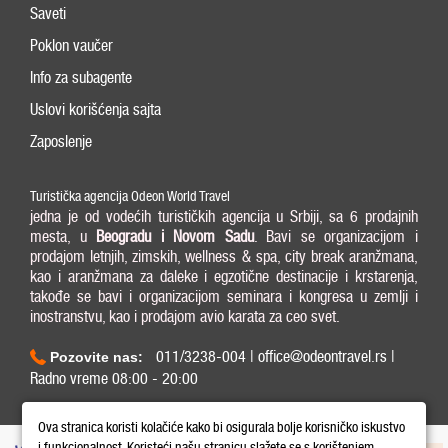
Saveti
Poklon vaučer
Info za subagente
Uslovi korišćenja sajta
Zaposlenje
Turistička agencija Odeon World Travel
jedna je od vodećih turističkih agencija u Srbiji, sa 6 prodajnih
mesta, u
Beogradu i
Novom Sadu
. Bavi se organizacijom i
prodajom letnjih, zimskih, wellness & spa, city break aranžmana,
kao i aranžmana za daleke i egzotične destinacije i krstarenja,
takođe se bavi i organizacijom seminara i kongresa u zemlji i
inostranstvu, kao i prodajom avio karata za ceo svet.
011/3238-004 | office@odeontravel.rs |
Pozovite nas:
Radno vreme 08:00 - 20:00
Copyright © 2026 Odeon World Travel d.o.o MB 20370424. All Rights Reserved.
Ova stranica koristi kolačiće kako bi osigurala bolje korisničko iskustvo
i funkcionalnost. Koristeći našu stranicu slažete se s korištenjem