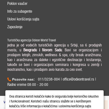
Poklon vaučer
Info za subagente
Uslovi korišćenja sajta
Zaposlenje
Turistička agencija Odeon World Travel
jedna je od vodećih turističkih agencija u Srbiji, sa 6 prodajnih
mesta, u
Beogradu i
Novom Sadu
. Bavi se organizacijom i
prodajom letnjih, zimskih, wellness & spa, city break aranžmana,
kao i aranžmana za daleke i egzotične destinacije i krstarenja,
takođe se bavi i organizacijom seminara i kongresa u zemlji i
inostranstvu, kao i prodajom avio karata za ceo svet.
011/3238-004 | office@odeontravel.rs |
Pozovite nas:
Radno vreme 08:00 - 20:00
Copyright © 2026 Odeon World Travel d.o.o MB 20370424. All Rights Reserved.
Ova stranica koristi kolačiće kako bi osigurala bolje korisničko iskustvo
i funkcionalnost. Koristeći našu stranicu slažete se s korištenjem
kolačića. Više informacija o kolačićima i uslovima korišćenja sajta