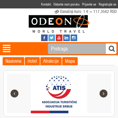
Kontakt
Ostavite nam poruku
Prijavite se
Registrujte se
Današnji kurs:
1 € = 117,3582 RSD
Naslovna
Hotel
Atrakcije
Mapa
‹
›