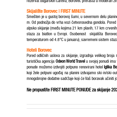
rezervat bugarskih careva, Borovec prerasta u moderan z
Skijalište Borovec | FIRST MINUTE
Smešten je u gustoj borovoj šumi, u severnom delu plani
m. Od podnožja do vrha vozi četvorosedna gondola. Pored 
alpsko skijanje (među kojima 21 km plavih, 17 km crvenih i
staza za biatlon u Evropi. Osobenost skijališta Borov
temperaturom od 4.8°C u januaru), savremeni sistem staza
Hoteli Borovec
Pored odličnih uslova za skijanje, izgradnja velikog bro
turistička agencija
Odeon World Travel
u svojoj ponudi ima 
ponude možemo izdvojiti potpuno renovirani hotel
Iglika Bo
koji žele potpuni ugođaj na planini izdvajamo ski-in/ski-o
mnogobrojne dodatne sadržaje koji će Vaš boravak učiniti jo
Ne propustite FIRST MINUTE PONUDE za skijanje 20