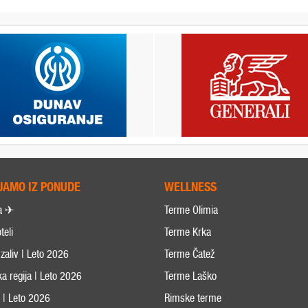
JAMO IZ PONUDE
WELLNESS
a ✈
Terme Olimia
teli
Terme Krka
zaliv | Leto 2026
Terme Čatež
ka regija | Leto 2026
Terme Laško
s | Leto 2026
Rimske terme