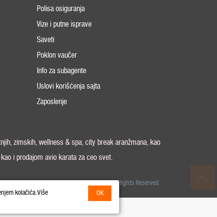
Polisa osiguranja
Vize i putne isprave
Saveti
Poklon vaučer
Info za subagente
Uslovi korišćenja sajta
Zaposlenje
tnjih, zimskih, wellness & spa, city break aranžmana, kao
, kao i prodajom avio karata za ceo svet.
26 Odeon World Travel d.o.o MB 20370424. All Rights Reserved.
enjem kolačića. Više
OK