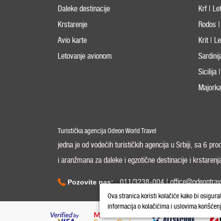
Daleke destinacije
Krf | L
Krstarenje
Rodos |
Avio karte
Krit | 
Letovanje avionom
Sardini
Sicilija
Majorka
Turistička agencija Odeon World Travel
jedna je od vodećih turističkih agencija u Srbiji, sa 6 pr
i aranžmana za daleke i egzotične destinacije i krstarenj
011/3238-004 | office@odeontrav
Pozovite nas:
Ova stranica koristi kolačiće kako bi osigura
informacija o kolačićima i uslovima korišćen