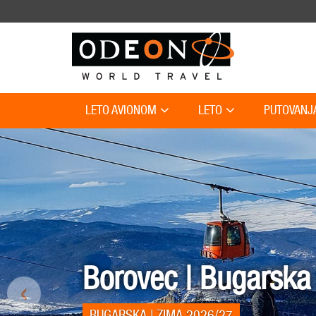
LETO AVIONOM
LETO
PUTOVANJ
Borovec | Bugarska 
‹
BUGARSKA | ZIMA 2026/27