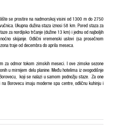
alište se prostire na nadmorskoj visini od 1300 m do 2750
vučnica. Ukupna dužina staza iznosi 58 km. Pored staza za
ze za nordijsko trčanje (dužine 13 km) i jednu od najboljih
 noćno skijanje.
Odlični vremenski uslovi (sa prosečnom
sezona traje od decembra do
aprila meseca.
ealnom za odmor tokom zimskih meseci. I ove zimske sezone
 onih u mirnijem delu planine. Među hotelima iz ovogodišnje
 Borovecu, koji se nalazi u samom podnožju staze. Za one
li na Borovecu imaju moderne spa centre, odličnu kuhinju i