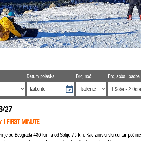
Datum polaska
Broj noći
Broj soba i osoba
1 Soba - 2 Odra
26/27
ka skijanje 2026/27 | FIRST MINUTE
aljen je od Beograda 480 km, a od Sofije 73 km.
Kao zimski ski centar počinje