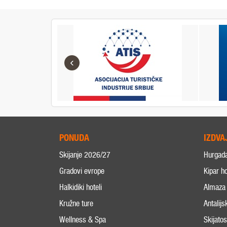
‹
PONUDA
IZDVA
Skijanje 2026/27
Hurgad
Gradovi evrope
Kipar ho
Halkidiki hoteli
Almaza 
Kružne ture
Antalijs
Wellness & Spa
Skijato