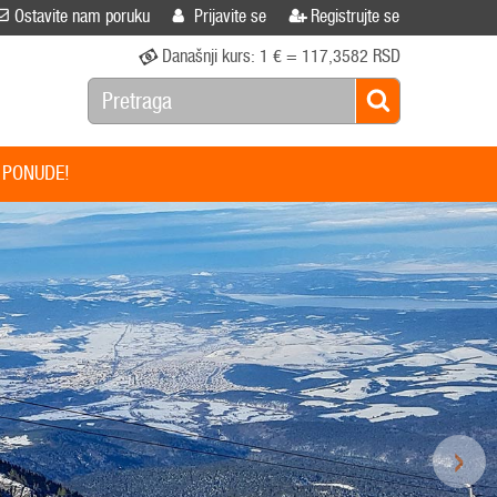
Ostavite nam poruku
Prijavite se
Registrujte se
Današnji kurs:
1 € = 117,3582 RSD
 PONUDE!
›