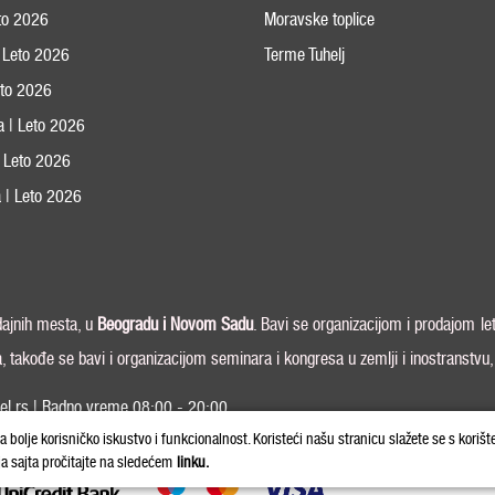
eto 2026
Moravske toplice
 Leto 2026
Terme Tuhelj
Leto 2026
ja | Leto 2026
 | Leto 2026
 | Leto 2026
odajnih mesta, u
Beogradu i
Novom Sadu
. Bavi se organizacijom i prodajom le
a, takođe se bavi i organizacijom seminara i kongresa u zemlji i inostranstvu
el.rs | Radno vreme 08:00 - 20:00
Copyright © 20
la bolje korisničko iskustvo i funkcionalnost. Koristeći našu stranicu slažete se s korišt
ja sajta pročitajte na sledećem
linku.