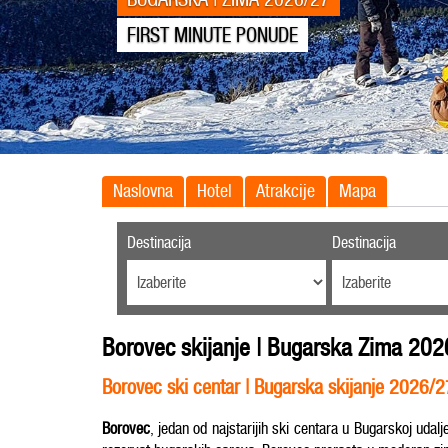
FIRST MINUTE PONUDE
Naslovna
Hotel
Atrakcije
Mapa
Destinacija
Destinacija
Borovec skijanje | Bugarska Zima 20
Borovec ski centar | Bugars
Borovec
, jedan od najstarijih ski centara u Bugarskoj ud