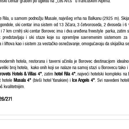
imski centar građen po ugledu na „Les Arcs" u francuskim
Alpima.
ne Rila, u samom podnožju Musale, najvišeg vrha na Balkanu (2925 m).
Skij
gondole, ski centar ima sistem od 13 žičara, 3 četvoroseda, 2 dvoseda i 6 
 7 km crnih) ski centar Borovec ima i dva uređena freestyle parka, zatim sta
ec predstavljaju i ski staze koje su opremljne savremenim sistemom za
 i liftova kao i sistem za vestačko osnežavanje, omogućavaju da skijaška 
ja modernih hotela, restorana i taverni učinila je Borovec destinacijom id
veliki broj hotela, kako onih koji se nalaze na samoj stazi u Borovecu tako i
rovets Hotels & Villas 4*
, zatim
hotel Rila 4*
, najveći hotelski kompleks na
ut hotele
Musala 4*
(bivši hotel Yanakiev) i
Ice Angels 4*
. Svi navedeni hote
š kvalitetnijim.
26/27!