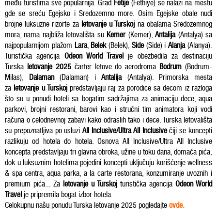
među turistima sve popularnija. Grad
Fetije
(Fethiye) se nalazi na mestu
gde se sreću Egejsko i Sredozemno more. Osim Egejske obale nudi
brojne luksuzne rizorte za
letovanje u Turskoj
na obalama Sredozemnog
mora, nama najbliža letovališta su
Kemer
(
Kemer
),
Antalija
(
Antalya
) sa
najpopularnijom plažom
Lara
,
Belek
(
Belek
),
Side
(
Side
) i
Alanja
(
Alanya
).
Turistička agencija
Odeon World Travel
je obezbedila za destinaciju
Turska
letovanje 2025
čarter letove do aerodroma
Bodrum
(
Bodrum-
Milas
),
Dalaman
(
Dalaman
) i
Antalija
(
Antalya
). Primorska mesta
za
letovanje u Turskoj
predstavljaju raj za porodice sa decom iz razloga
što su u ponudi hoteli sa bogatim sadržajima za animaciju dece, aqua
parkovi, brojni restorani, barovi kao i stručni tim animatora koji vodi
računa o celodnevnoj zabavi kako odraslih tako i dece. Turska letovališta
su prepoznatljiva po usluzi
All Inclusive/Ultra All Inclusive
čiji se koncepti
razlikuju od hotela do hotela. Osnova All Inclusive/Ultra All Inclusive
koncepta predstavljaju tri glavna obroka, užine u toku dana, domaća pića,
dok u luksuznim hotelima pojedini koncepti uključuju korišćenje wellness
& spa centra, aqua parka, a la carte restorana, konzumiranje uvoznih i
premium pića... Za
letovanje u Turskoj
turistička agencija
Odeon World
Travel
je pripremila bogat izbor hotela.
Celokupnu našu ponudu Turska letovanje 2025 pogledajte
ovde.