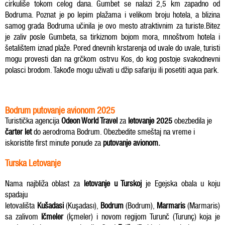
cirkuliše tokom celog dana. Gumbet se nalazi 2,5 km zapadno od
Bodruma. Poznat je po lepim plažama i velikom broju hotela, a blizina
samog grada Bodruma učinila je ovo mesto atraktivnim za turiste.Bitez
je zaliv posle Gumbeta, sa tirkiznom bojom mora, mnoštvom hotela i
šetalištem iznad plaže. Pored dnevnih krstarenja od uvale do uvale, turisti
mogu provesti dan na grčkom ostrvu Kos, do kog postoje svakodnevni
polasci brodom. Takođe mogu uživati u džip safariju ili posetiti aqua park.
Bodrum putovanje avionom 2025
Turistička agencija
Odeon World Travel
za
letovanje 2025
obezbedila je
čarter let
do aerodroma Bodrum. Obezbedite smeštaj na vreme i
iskoristite first minute ponude za
putovanje avionom.
Turska Letovanje
Nama najbliža oblast za
letovanje u Turskoj
je Egejska obala u koju
spadaju
letovališta
Kušadasi
(
Kuşadası
),
Bodrum
(
Bodrum
),
Marmaris
(
Marmaris
)
sa zalivom
Ičmeler
(
İçmeler
) i novom regijom Turunč (
Turunç
) koja je