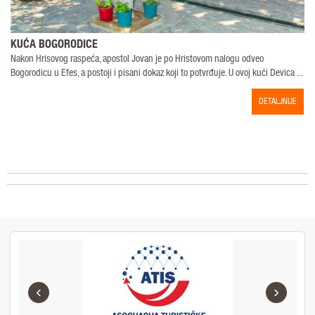
KUĆA BOGORODICE
Nakon Hrisovog raspeća, apostol Jovan je po Hristovom nalogu odveo
Bogorodicu u Efes, a postoji i pisani dokaz koji to potvrđuje. U ovoj kući Devica ...
l
DETALJNIJE
‹
›