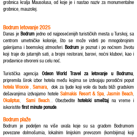
grobnica kralja Mausolusa, od koje je i nastao naziv za monumentalne
grobnice, mauzolej.
Bodrum letovanje 2025
Danas je
Bodrum
jedno od najposećenijih turističkih mesta u Turskoj, sa
centrom umetničke kolonije, što se može videti po mnogobrojnim
galerijama i boemskoj atmosferi.
Bodrum
je poznat i po noćnom životu
koji traje do jutarnjih sati, a brojni restorani, barovi, noćni klubovi, kao i
prodavnice otvoreni su celu noć.
Turistička agencija
Odeon World Travel za letovanje u Bodrumu
,
pripremila širok izbor hotela među kojima se izdvajaju porodični poput
hotela Woxxie
,
Samara,
dok za ljude koji vole da budu bliži gradskim
dešavanjima izdvajamo hotele
Salmakis Resort & Spa
,
Jasmin Beach
,
Okaliptus
,
Sami Beach
...
Obezbedite
hotelski smeštaj
na vreme i
iskoristite
first minute ponude
.
Bodrum plaže
Bodrum je podeljen na više uvala koje su sa gradom Bodrumom
povezane dolmošumia, lokalnim linijskim prevozom (kombijima) koji