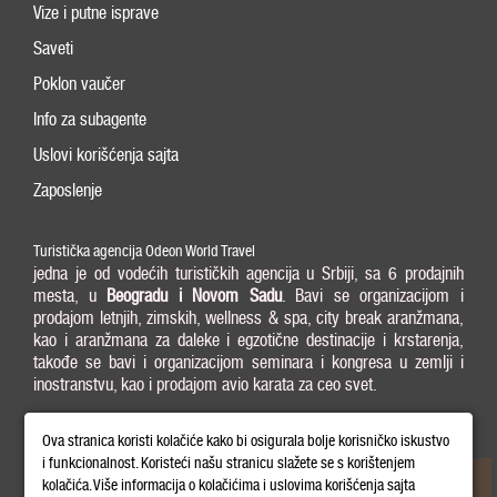
Vize i putne isprave
Saveti
Poklon vaučer
Info za subagente
Uslovi korišćenja sajta
Zaposlenje
Turistička agencija Odeon World Travel
jedna je od vodećih turističkih agencija u Srbiji, sa 6 prodajnih
mesta, u
Beogradu i
Novom Sadu
. Bavi se organizacijom i
prodajom letnjih, zimskih, wellness & spa, city break aranžmana,
kao i aranžmana za daleke i egzotične destinacije i krstarenja,
takođe se bavi i organizacijom seminara i kongresa u zemlji i
inostranstvu, kao i prodajom avio karata za ceo svet.
011/3238-004 | office@odeontravel.rs |
Pozovite nas:
Ova stranica koristi kolačiće kako bi osigurala bolje korisničko iskustvo
Radno vreme 08:00 - 20:00
i funkcionalnost. Koristeći našu stranicu slažete se s korištenjem
kolačića. Više informacija o kolačićima i uslovima korišćenja sajta
Copyright © 2026 Odeon World Travel d.o.o MB 20370424. All Rights Reserved.