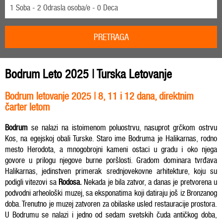
1 Soba - 2 Odrasla osoba/e - 0 Deca
PRETRAGA
Bodrum Leto 2025 | Turska Letovanje
Bodrum letovanje 2025 | 8, 11 i 12 dana, direktnim
čarter letom
Bodrum
se nalazi na istoimenom poluostrvu, nasuprot grčkom ostrvu
Kos, na egejskoj obali Turske. Staro ime Bodruma je Halikarnas, rodno
mesto Herodota, a mnogobrojni kameni ostaci u gradu i oko njega
govore u prilogu njegove burne poršlosti. Gradom dominara tvrđava
Halikarnas, jedinstven primerak srednjovekovne arhitekture, koju su
podigli vitezovi sa
Rodosa
.
Nekada je bila zatvor, a danas je pretvorena u
podvodni arheološki muzej, sa eksponatima koji datiraju još iz Bronzanog
doba. Trenutno je muzej zatvoren za obilaske usled restauracije prostora.
U Bodrumu se nalazi i jedno od sedam svetskih čuda antičkog doba,