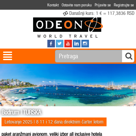
Kontakt
Ostavite nam poruku
Prijavite se
Registrujte se
Današnji kurs:
1 € = 117,3836 RSD
Bodrum | TURSKA
Letovanje 2025 | 8 11 i 12 dana direktnim čarter letom
paket aranžmani avionom, veliki izbor all inclusive hotela