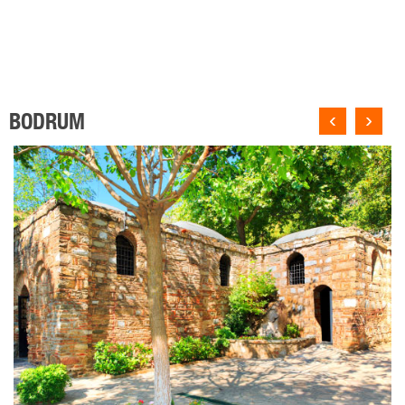
‹
›
BODRUM