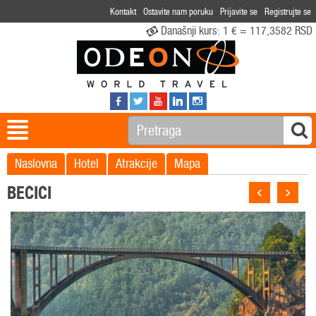
Kontakt
Ostavite nam poruku
Prijavite se
Registrujte se
Današnji kurs:
1 € = 117,3582 RSD
Naslovna
Hotel
Atrakcije
Mapa
‹
›
BEČIĆI