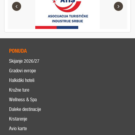
‹
›
PONUDA
Skijanje 2026/27
Gradovi evrope
Halkidiki hoteli
Kružne ture
Wellness & Spa
Daleke destinacije
Krstarenje
Avio karte