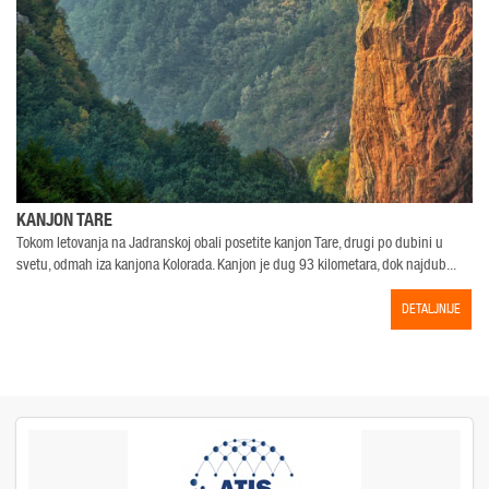
KANJON TARE
Tokom letovanja na Jadranskoj obali posetite kanjon Tare, drugi po dubini u
svetu, odmah iza kanjona Kolorada. Kanjon je dug 93 kilometara, dok najdub...
Ž
DETALJNIJE