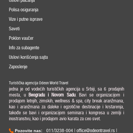
Uslovi plaćanja
Polisa osiguranja
Vize i putne isprave
Saveti
Poklon vaučer
Info za subagente
Uslovi korišćenja sajta
Zaposlenje
Turistička agencija Odeon World Travel
jedna je od vodećih turističkih agencija u Srbiji, sa 6 prodajnih
mesta, u
Beogradu i
Novom Sadu
. Bavi se organizacijom i
prodajom letnjih, zimskih, wellness & spa, city break aranžmana,
kao i aranžmana za daleke i egzotične destinacije i krstarenja,
takođe se bavi i organizacijom seminara i kongresa u zemlji i
inostranstvu, kao i prodajom avio karata za ceo svet.
011/3238-004 | office@odeontravel.rs |
Pozovite nas: